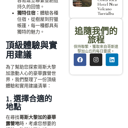
容易建立聯繫並創造
Hotel Near
持久的回憶。
Volcano
獨特住宿：
體驗各種
Turrialba
住宿，從樹屋到狩獵
帳篷，每一種都具有
追隨我們的
獨特的魅力。
旅程
頂級體驗與實
保持聯繫，獲取來自哥斯達
黎加山丘的每日靈感。
用建議
為了幫助您探索哥斯大黎
加激動人心的豪華露營世
界，我們整理了一份頂級
體驗和實用建議清單：
1. 選擇合適的
地點
在尋找
哥斯大黎加的豪華
露營地
時，考慮您想要的