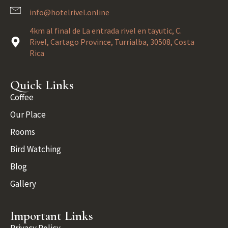
info@hotelrivel.online
4km al final de La entrada rivel en tayutic, C.
Rivel, Cartago Province, Turrialba, 30508, Costa
Rica
Quick Links
Coffee
Our Place
Rooms
Bird Watching
Blog
Gallery
Important Links