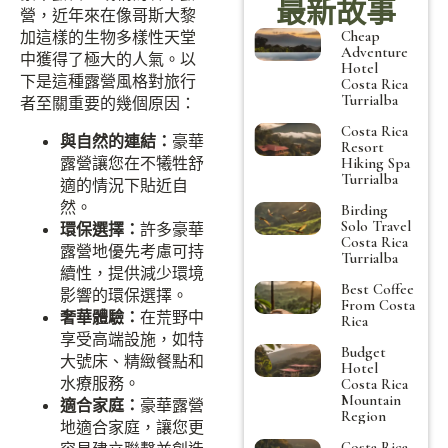
最新故事
營，近年來在像哥斯大黎
Cheap
加這樣的生物多樣性天堂
Adventure
中獲得了極大的人氣。以
Hotel
下是這種露營風格對旅行
Costa Rica
Turrialba
者至關重要的幾個原因：
Costa Rica
與自然的連結：
豪華
Resort
露營讓您在不犧牲舒
Hiking Spa
Turrialba
適的情況下貼近自
然。
Birding
Solo Travel
環保選擇：
許多豪華
Costa Rica
露營地優先考慮可持
Turrialba
續性，提供減少環境
Best Coffee
影響的環保選擇。
From Costa
奢華體驗：
在荒野中
Rica
享受高端設施，如特
Budget
大號床、精緻餐點和
Hotel
水療服務。
Costa Rica
Mountain
適合家庭：
豪華露營
Region
地適合家庭，讓您更
Costa Rica