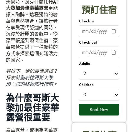
美景時，沒有什麼比
哥斯
預訂住宿
大黎加最佳豪華露營
更能
讓人陶醉。這種獨特的奢
華與自然結合，讓旅行者
Check in
在享受現代舒適的同時，
沉浸於壯麗的景觀中。從
豪華帳篷到環保住宿，豪
Check out
華露營提供了一種獨特的
方式來探索這個充滿活力
的國家。
Adults
尋找下一步的最佳選擇？
探索
計劃前往哥斯大黎
加：您的終極旅行指南
。
Children
為什麼哥斯大
黎加最佳豪華
Book Now
露營很重要
豪華露營，或稱為奢華露