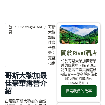
首
/
Uncategorized
/
哥斯
頁
大黎
加最
佳豪
華露
關於Rivel酒店
營：
完整
位於哥斯大黎加鬱鬱蔥
指南
蔥的風景中，Rivel 酒店
將生態奢華與真實體驗
哥斯大黎加最
相結合——從寧靜的住宿
到我們的招牌 Rivel
佳豪華露營介
Estate 咖啡。
紹
探索我們的故事
在體驗哥斯大黎加的自然