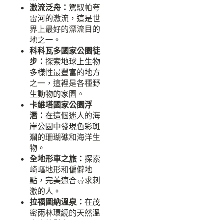
激流泛舟：
駕馭帕夸
雷河的激流，這是世
界上最好的漂流目的
地之一。
科科瓦多國家公園徒
步：
探索地球上生物
多樣性最豐富的地方
之一，這裡是各種野
生動物的家園。
卡維塔國家公園浮
潛：
在這個迷人的海
岸公園中發現色彩斑
斕的珊瑚礁和海洋生
物。
全地形車之旅：
探索
崎嶇地形和偏僻地
點，完美適合尋求刺
激的人。
拉福圖納溫泉：
在茂
密雨林環繞的天然溫