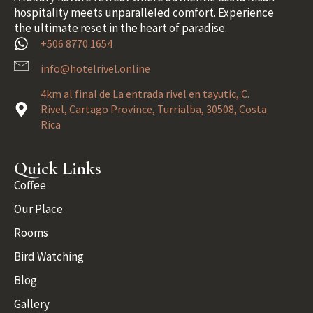
hospitality meets unparalleled comfort. Experience
the ultimate reset in the heart of paradise.
+506 8770 1654
info@hotelrivel.online
4km al final de La entrada rivel en tayutic, C.
Rivel, Cartago Province, Turrialba, 30508, Costa
Rica
Quick Links
Coffee
Our Place
Rooms
Bird Watching
Blog
Gallery