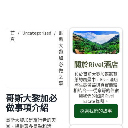
首
/
Uncategorized
/
哥
頁
斯
大
黎
加
關於Rivel酒店
必
做
位於哥斯大黎加鬱鬱蔥
之
蔥的風景中，Rivel 酒店
事
將生態奢華與真實體驗
相結合——從寧靜的住宿
哥斯大黎加必
到我們的招牌 Rivel
Estate 咖啡。
做事項介紹
探索我們的故事
哥斯大黎加是旅行者的天
堂，提供眾多景點和活