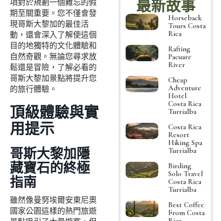
最新故事
項對於規劃一個難忘的假
期至關重要。您不僅會發
Horseback
現哥斯大黎加的最佳活
Tours Costa
Rica
動，還會深入了解使這個
目的地獨特的文化體驗和
Rafting
自然奇觀。無論您尋求放
Pacuare
River
鬆還是冒險，了解必看的
哥斯大黎加景點將提升您
Cheap
Adventure
的旅行體驗。
Hotel
Costa Rica
頂級體驗與實
Turrialba
用提示
Costa Rica
Resort
Hiking Spa
哥斯大黎加隱
Turrialba
藏寶石的終極
Birding
Solo Travel
指南
Costa Rica
Turrialba
雖然像曼努埃爾安東尼奧
Best Coffee
國家公園這樣的熱門旅遊
From Costa
Rica