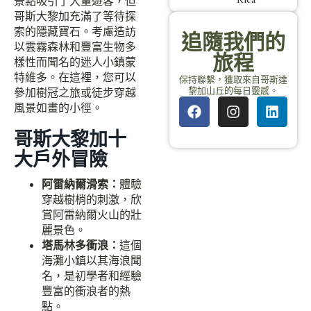
景點吸引了大量遊客，但
哥斯大黎加充滿了等待探
索的隱藏寶石。考慮造訪
追隨我們的
以雲霧森林和豐富生物多
旅程
樣性而聞名的迷人小鎮蒙
特維多。在這裡，您可以
保持聯繫，獲取來自哥斯達
黎加山丘的每日靈感。
參加樹冠之旅或徒步穿越
風景如畫的小徑。
哥斯大黎加十
大戶外冒險
阿雷納爾滑索：
體驗
穿越樹梢的刺激，欣
賞阿雷納爾火山的壯
麗景色。
塔馬林多衝浪：
這個
海灘小鎮以其海浪聞
名，是初學者和經驗
豐富的衝浪者的熱
點。