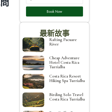
見問
Book Now
最新故事
Rafting Pacuare
River
Cheap Adventure
Hotel Costa Rica
Turrialba
Costa Rica Resort
Hiking Spa Turrialba
Birding Solo Travel
Costa Rica Turrialba