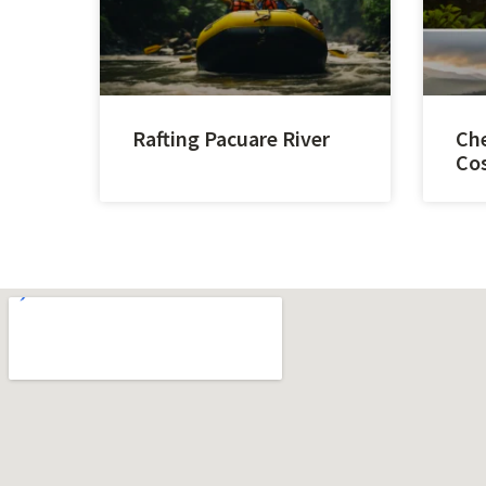
Rafting Pacuare River
Che
Cos