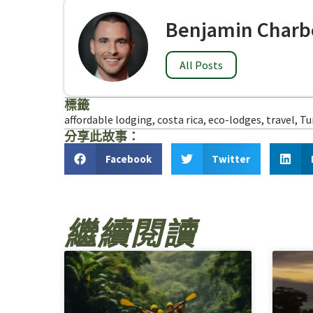
Benjamin Charb
All Posts
標籤
affordable lodging
,
costa rica
,
eco-lodges
,
travel
,
Tu
分享此故事：
Facebook
Twitter
繼續閱讀