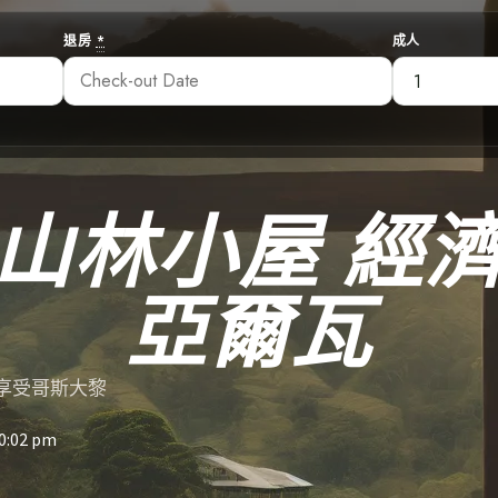
退房
*
成人
山林小屋 經
亞爾瓦
享受哥斯大黎
0:02 pm