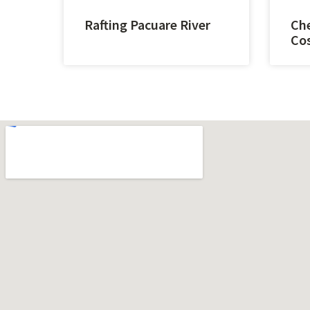
Rafting Pacuare River
Che
Cos