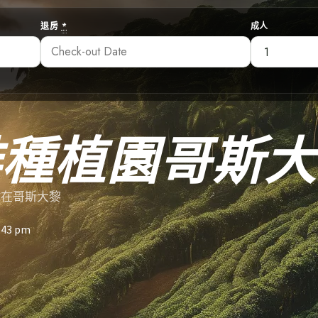
退房
*
成人
啡種植園哥斯大
村在哥斯大黎
:43 pm