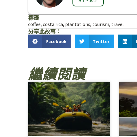
All Posts
標籤
coffee
,
costa rica
,
plantations
,
tourism
,
travel
分享此故事：
Facebook
Twitter
繼續閱讀