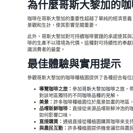
為什麼哥斯大黎加的咖
咖啡在哥斯大黎加的重要性超越了單純的經濟意義
景觀和生計，使其影響至關重要。
此外，哥斯大黎加對可持續咖啡實踐的承諾使其與
啡的生產不以環境為代價。這種對可持續性的奉獻
識消費者的最愛。
最佳體驗與實用提示
參觀哥斯大黎加的咖啡種植園提供了各種迎合每位
導覽咖啡之旅：
參加
哥斯大黎加咖啡之旅
，
對該地區獨特的不同
咖啡品種
的見解。
美景：
許多咖啡種植園位於風景如畫的地區
品嚐新鮮咖啡：
直接從來源品嚐新鮮沖泡的
如何影響口味。
直接購買：
通過直接從種植園購買咖啡來支
與農民互動：
許多種植園提供機會讓您與農