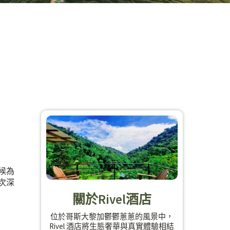
候為
次深
關於Rivel酒店
位於哥斯大黎加鬱鬱蔥蔥的風景中，
Rivel 酒店將生態奢華與真實體驗相結