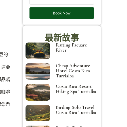
Book Now
最新故事
Rafting Pacuare
River
豆的
Cheap Adventure
，這要
Hotel Costa Rica
Turrialba
源品嚐
Costa Rica Resort
Hiking Spa Turrialba
的咖啡
保您帶
Birding Solo Travel
Costa Rica Turrialba