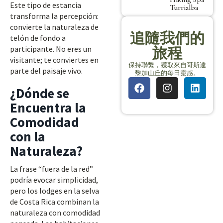
Este tipo de estancia
Turrialba
transforma la percepción:
convierte la naturaleza de
追隨我們的
telón de fondo a
participante. No eres un
旅程
visitante; te conviertes en
保持聯繫，獲取來自哥斯達
parte del paisaje vivo.
黎加山丘的每日靈感。
¿Dónde se
Encuentra la
Comodidad
con la
Naturaleza?
La frase “fuera de la red”
podría evocar simplicidad,
pero los lodges en la selva
de Costa Rica combinan la
naturaleza con comodidad