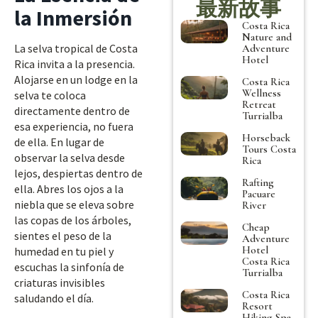
最新故事
la Inmersión
Costa Rica
Nature and
La selva tropical de Costa
Adventure
Hotel
Rica invita a la presencia.
Alojarse en un lodge en la
Costa Rica
Wellness
selva te coloca
Retreat
directamente dentro de
Turrialba
esa experiencia, no fuera
Horseback
de ella. En lugar de
Tours Costa
observar la selva desde
Rica
lejos, despiertas dentro de
Rafting
ella. Abres los ojos a la
Pacuare
niebla que se eleva sobre
River
las copas de los árboles,
Cheap
sientes el peso de la
Adventure
Hotel
humedad en tu piel y
Costa Rica
escuchas la sinfonía de
Turrialba
criaturas invisibles
Costa Rica
saludando el día.
Resort
Hiking Spa