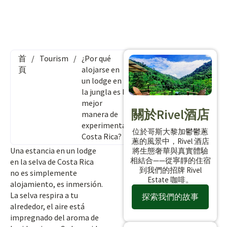
首
/
Tourism
/
¿Por qué
頁
alojarse en
un lodge en
la jungla es la
mejor
關於Rivel酒店
manera de
experimentar
位於哥斯大黎加鬱鬱蔥
Costa Rica?
蔥的風景中，Rivel 酒店
Una estancia en un lodge
將生態奢華與真實體驗
相結合——從寧靜的住宿
en la selva de Costa Rica
到我們的招牌 Rivel
no es simplemente
Estate 咖啡。
alojamiento, es inmersión.
La selva respira a tu
探索我們的故事
alrededor, el aire está
impregnado del aroma de