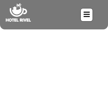
¿Por qué alojarse en un
lodge en la jungla es la
mejor manera de
experimentar Costa Rica?
Benjamin Charbonneau, CFA
April 15, 2026
11:00 pm