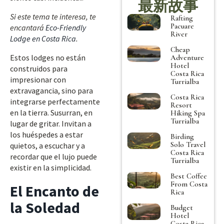
最新故事
Si este tema te interesa, te
Rafting
Pacuare
encantará
Eco-Friendly
River
Lodge en Costa Rica
.
Cheap
Estos lodges no están
Adventure
Hotel
construidos para
Costa Rica
impresionar con
Turrialba
extravagancia, sino para
Costa Rica
integrarse perfectamente
Resort
en la tierra. Susurran, en
Hiking Spa
Turrialba
lugar de gritar. Invitan a
los huéspedes a estar
Birding
Solo Travel
quietos, a escuchar y a
Costa Rica
recordar que el lujo puede
Turrialba
existir en la simplicidad.
Best Coffee
From Costa
El Encanto de
Rica
la Soledad
Budget
Hotel
Costa Rica