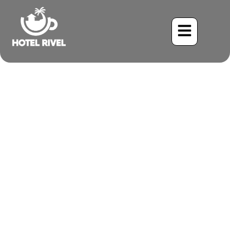
Lodges Ocultos en la Selva
de Costa Rica que Nunca
Has Oído
Benjamin Charbonneau, CFA
April 15, 2026
10:53 pm