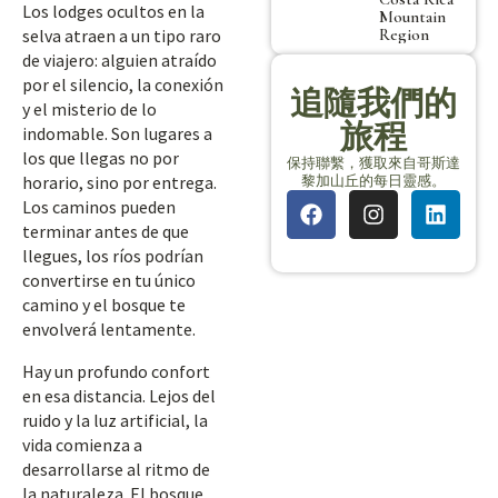
Los lodges ocultos en la
Mountain
Region
selva atraen a un tipo raro
de viajero: alguien atraído
por el silencio, la conexión
追隨我們的
y el misterio de lo
旅程
indomable. Son lugares a
los que llegas no por
保持聯繫，獲取來自哥斯達
黎加山丘的每日靈感。
horario, sino por entrega.
Los caminos pueden
terminar antes de que
llegues, los ríos podrían
convertirse en tu único
camino y el bosque te
envolverá lentamente.
Hay un profundo confort
en esa distancia. Lejos del
ruido y la luz artificial, la
vida comienza a
desarrollarse al ritmo de
la naturaleza. El bosque