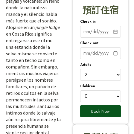
playas y volcanes: un reino
donde la naturaleza
預訂住宿
manda y el silencio habla
más fuerte que el sonido.
Check in
Alojarse en un
jungle lodge
en Costa Rica significa
entregarse a ese ritmo:
Check out
una estancia donde la
selva misma se convierte
tanto en techo como en
Adults
compañera. Sin embargo,
mientras muchos viajeros
persiguen los nombres
Children
familiares, un puñado de
retiros ocultos en la selva
permanecen intactos por
las multitudes: santuarios
Book Now
íntimos donde lo salvaje
aún respira libremente y la
presencia humana se
siente casi incidental.