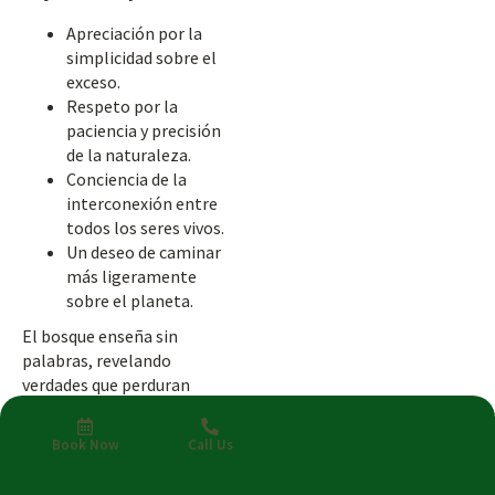
Apreciación por la
simplicidad sobre el
exceso.
Respeto por la
paciencia y precisión
de la naturaleza.
Conciencia de la
interconexión entre
todos los seres vivos.
Un deseo de caminar
más ligeramente
sobre el planeta.
El bosque enseña sin
palabras, revelando
verdades que perduran
mucho después de la
partida.
Book Now
Call Us
El Romance del