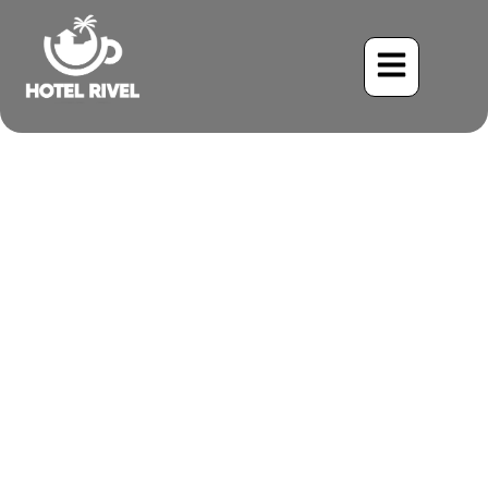
Les espèces en danger au
Costa Rica et comment le
tourisme aide à les
protéger
Benjamin Charbonneau, CFA
April 15, 2026
11:15 pm