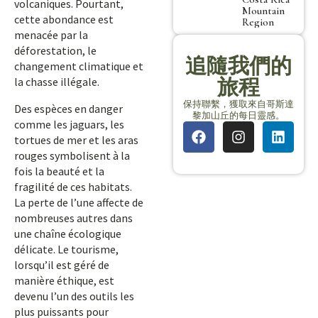
volcaniques. Pourtant,
Mountain
cette abondance est
Region
menacée par la
déforestation, le
追隨我們的
changement climatique et
旅程
la chasse illégale.
保持聯繫，獲取來自哥斯達
Des espèces en danger
黎加山丘的每日靈感。
comme les jaguars, les
tortues de mer et les aras
rouges symbolisent à la
fois la beauté et la
fragilité de ces habitats.
La perte de l’une affecte de
nombreuses autres dans
une chaîne écologique
délicate. Le tourisme,
lorsqu’il est géré de
manière éthique, est
devenu l’un des outils les
plus puissants pour