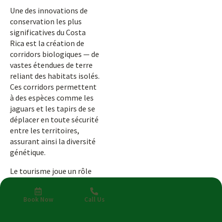
Une des innovations de
conservation les plus
significatives du Costa
Rica est la création de
corridors biologiques — de
vastes étendues de terre
reliant des habitats isolés.
Ces corridors permettent
à des espèces comme les
jaguars et les tapirs de se
déplacer en toute sécurité
entre les territoires,
assurant ainsi la diversité
génétique.
Le tourisme joue un rôle
vital dans le maintien de
ces corridors. Les éco-
Book Now
Call Us
lodges, centres de
recherche et réserves