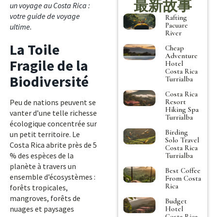
最新故事
un voyage au Costa Rica :
votre guide de voyage
Rafting
Pacuare
ultime
.
River
La Toile
Cheap
Adventure
Fragile de la
Hotel
Costa Rica
Biodiversité
Turrialba
Costa Rica
Resort
Peu de nations peuvent se
Hiking Spa
vanter d’une telle richesse
Turrialba
écologique concentrée sur
Birding
un petit territoire. Le
Solo Travel
Costa Rica abrite près de 5
Costa Rica
% des espèces de la
Turrialba
planète à travers un
Best Coffee
ensemble d’écosystèmes :
From Costa
Rica
forêts tropicales,
mangroves, forêts de
Budget
nuages et paysages
Hotel
Costa Rica