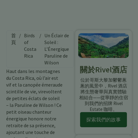
首
/
Birds
/
Un Éclair de
頁
of
Soleil :
Costa
L’Énergique
Rica
Paruline de
Wilson
關於Rivel酒店
Haut dans les montagnes
du Costa Rica, où l’air est
位於哥斯大黎加鬱鬱蔥
vif et la canopée émeraude
蔥的風景中，Rivel 酒店
scintille de vie, virevoltent
將生態奢華與真實體驗
相結合——從寧靜的住宿
de petites éclats de soleil
到我們的招牌 Rivel
– la Paruline de Wilson ! Ce
Estate 咖啡。
petit oiseau chanteur
énergique honore notre
探索我們的故事
retraite de sa présence,
ajoutant une touche de