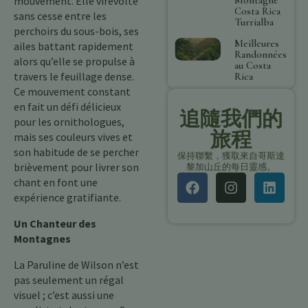
mouvement. Elle virevolte
Costa Rica
sans cesse entre les
Turrialba
perchoirs du sous-bois, ses
Meilleures
ailes battant rapidement
Randonnées
alors qu’elle se propulse à
au Costa
travers le feuillage dense.
Rica
Ce mouvement constant
en fait un défi délicieux
追隨我們的
pour les ornithologues,
旅程
mais ses couleurs vives et
son habitude de se percher
保持聯繫，獲取來自哥斯達
brièvement pour livrer son
黎加山丘的每日靈感。
chant en font une
expérience gratifiante.
Un Chanteur des
Montagnes
La Paruline de Wilson n’est
pas seulement un régal
visuel ; c’est aussi une