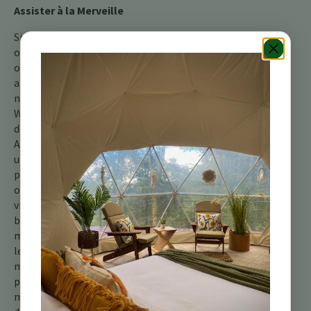
Assister à la Merveille
Si vous êtes un
ornithologue passionné
ou simplement un
amateur de la beauté de la
nature, la Paruline de
Wilson est un spectacle
délicieux à contempler.
Avec un peu de patience et
un œil attentif, vous
pourriez apercevoir cet
oiseau chanteur énergique
virevoltant dans le sous-
bois de notre retraite de
montagne. Et lorsque vous
le ferez, prenez un
moment pour apprécier ce
petit ambassadeur du
monde plus large, un éclat