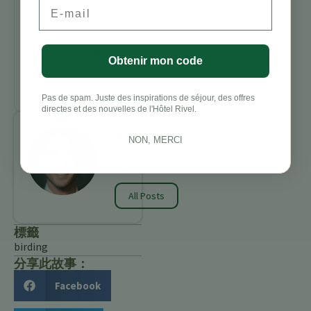
Email
des oiseaux au
Costa Rica
Hôtel Costa
Rica Wild
Obtenir mon code
Nature
Turrialba
Pas de spam. Juste des inspirations de séjour, des offres
directes et des nouvelles de l'Hôtel Rivel.
Benjamin
NON, MERCI
Charbonneau,
CFA
All Posts
標籤
birding
分享此故事：
Facebook