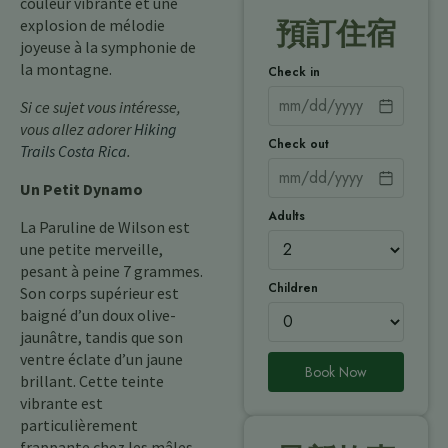
couleur vibrante et une
explosion de mélodie
預訂住宿
joyeuse à la symphonie de
la montagne.
Check in
Si ce sujet vous intéresse,
vous allez adorer
Hiking
Check out
Trails Costa Rica
.
Un Petit Dynamo
Adults
La Paruline de Wilson est
une petite merveille,
pesant à peine 7 grammes.
Children
Son corps supérieur est
baigné d’un doux olive-
jaunâtre, tandis que son
ventre éclate d’un jaune
Book Now
brillant. Cette teinte
vibrante est
particulièrement
frappante chez les mâles,