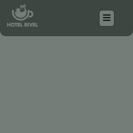
Un Éclair de Soleil :
L’Énergique Paruline de
Wilson
Benjamin Charbonneau, CFA
April 18, 2026
1:11 am