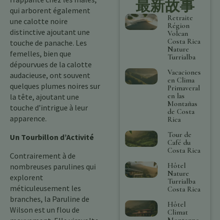
最新故事
qui arborent également
Retraite
une calotte noire
Région
distinctive ajoutant une
Volcan
Costa Rica
touche de panache. Les
Nature
femelles, bien que
Turrialba
dépourvues de la calotte
Vacaciones
audacieuse, ont souvent
en Clima
quelques plumes noires sur
Primaveral
en las
la tête, ajoutant une
Montañas
touche d’intrigue à leur
de Costa
apparence.
Rica
Tour de
Un Tourbillon d’Activité
Café du
Costa Rica
Contrairement à de
Hôtel
nombreuses parulines qui
Nature
explorent
Turrialba
méticuleusement les
Costa Rica
branches, la Paruline de
Hôtel
Wilson est un flou de
Climat
Montagne