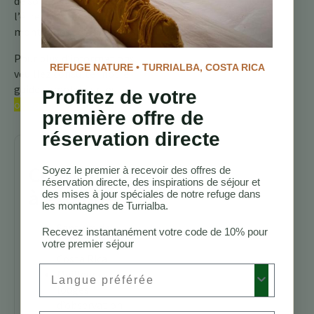
de soleil au milieu de
l’étreinte émeraude des
montagnes costaricaines.
Pour plus d’informations,
REFUGE NATURE • TURRIALBA, COSTA RICA
veuillez consulter notre
guide complet sur les
Profitez de votre
oiseaux du Costa Rica
première offre de
réservation directe
Continuez
Soyez le premier à recevoir des offres de
réservation directe, des inspirations de séjour et
à explorer
des mises à jour spéciales de notre refuge dans
les montagnes de Turrialba.
Sentiers de
Recevez instantanément votre code de 10% pour
randonnée au
votre premier séjour
Costa Rica
Preferred Language
Meilleurs
lodges
d’observation