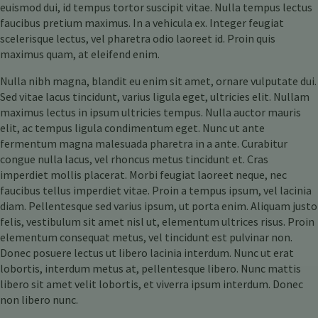
euismod dui, id tempus tortor suscipit vitae. Nulla tempus lectus
faucibus pretium maximus. In a vehicula ex. Integer feugiat
scelerisque lectus, vel pharetra odio laoreet id. Proin quis
maximus quam, at eleifend enim.
Nulla nibh magna, blandit eu enim sit amet, ornare vulputate dui.
Sed vitae lacus tincidunt, varius ligula eget, ultricies elit. Nullam
maximus lectus in ipsum ultricies tempus. Nulla auctor mauris
elit, ac tempus ligula condimentum eget. Nunc ut ante
fermentum magna malesuada pharetra in a ante. Curabitur
congue nulla lacus, vel rhoncus metus tincidunt et. Cras
imperdiet mollis placerat. Morbi feugiat laoreet neque, nec
faucibus tellus imperdiet vitae. Proin a tempus ipsum, vel lacinia
diam. Pellentesque sed varius ipsum, ut porta enim. Aliquam justo
felis, vestibulum sit amet nisl ut, elementum ultrices risus. Proin
elementum consequat metus, vel tincidunt est pulvinar non.
Donec posuere lectus ut libero lacinia interdum. Nunc ut erat
lobortis, interdum metus at, pellentesque libero. Nunc mattis
libero sit amet velit lobortis, et viverra ipsum interdum. Donec
non libero nunc.