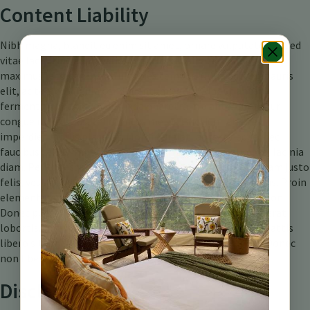
Content Liability
Nibh magna, blandit eu enim sit amet, ornare vulputate dui. Sed
vitae lacus tincidunt, varius ligula eget, ultricies elit. Nullam
maximus lectus in ipsum ultricies tempus. Nulla auctor mauris
elit, ac tempus ligula condimentum eget. Nunc ut ante
fermentum magna malesuada pharetra in a ante. Curabitur
congue nulla lacus, vel rhoncus metus tincidunt et. Cras
imperdiet mollis placerat. Morbi feugiat laoreet neque, nec
faucibus tellus imperdiet vitae. Proin a tempus ipsum, vel lacinia
diam. Pellentesque sed varius ipsum, ut porta enim. Aliquam justo
felis, vestibulum sit amet nisl ut, elementum ultrices risus. Proin
elementum consequat metus, vel tincidunt est pulvinar non.
Donec posuere lectus ut libero lacinia interdum. Nunc ut erat
lobortis, interdum metus at, pellentesque libero. Nunc mattis
libero sit amet velit lobortis, et viverra ipsum interdum. Donec
non libero nunc.
Disclaimer