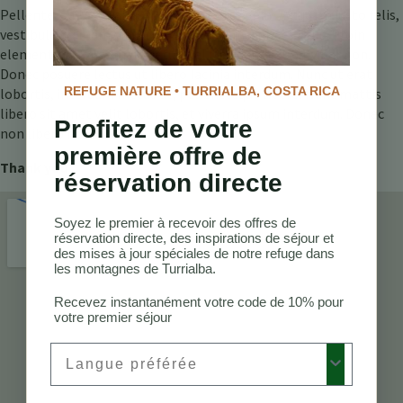
Pellentesque sed varius ipsum, ut porta enim. Aliquam justo felis,
vestibulum sit amet nisl ut, elementum ultrices risus. Proin
elementum consequat metus, vel tincidunt est pulvinar non.
Donec posuere lectus ut libero lacinia interdum. Nunc ut erat
REFUGE NATURE • TURRIALBA, COSTA RICA
lobortis, interdum metus at, pellentesque libero. Nunc mattis
libero sit amet velit lobortis, et viverra ipsum interdum. Donec
Profitez de votre
non libero nunc.
première offre de
Thank you
réservation directe
Soyez le premier à recevoir des offres de
réservation directe, des inspirations de séjour et
des mises à jour spéciales de notre refuge dans
les montagnes de Turrialba.
Recevez instantanément votre code de 10% pour
votre premier séjour
Preferred Language