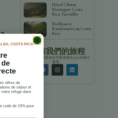
Hôtel Climat
Montagne Costa
Rica Turrialba
Meilleures
Randonnées au Costa
 ?
Rica
ALBA, COSTA RICA
 tout
追隨我們的旅程
:
tre
保持聯繫，獲取來自哥斯達黎加山丘的每日
 de
靈感。
recte
es offres de
sur
ations de séjour et
 notre refuge dans
re code de 10% pour