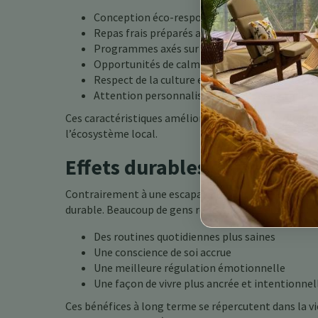
Conception éco-responsable qui s’harmonise a
Repas frais préparés avec des ingrédients loca
Programmes axés sur le bien-être, pas seulem
Opportunités de calme ainsi que de mouveme
Respect de la culture et des traditions locales
Attention personnalisée et groupes de taille 
Ces caractéristiques améliorent l’expérience globale 
l’écosystème local.
Effets durables d’une retra
Contrairement à une escapade rapide, une retraite 
durable. Beaucoup de gens rentrent chez eux avec :
Des routines quotidiennes plus saines
Une conscience de soi accrue
Une meilleure régulation émotionnelle
Une façon de vivre plus ancrée et intentionnel
Ces bénéfices à long terme se répercutent dans la vie