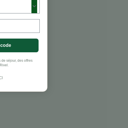
 code
 de séjour, des offres
Rivel.
CI