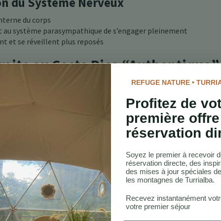
on du Système Nerveux
interne du corps
ent au système parasympathique de s’engager pleinement
 et se réveillent plus reposés
raite au Costa Rica “Authentique”
REFUGE NATURE • TURRI
tes. Il s’agit d’alignement—honorer la terre, la culture et les gens
santes. Une retraite authentique au Costa Rica inclut généralement 
Profitez de vo
 Pavillons ouverts, vues sur l’océan, sons de la jungle
première offre
à partir d’ingrédients de saison, costariciens
réservation di
 soutien avec des praticiens et artisans locaux
 mouvement conscient et expériences culturelles
Soyez le premier à recevoir d
 la connexion remplace la distraction, et où l’accent n’est pas mis 
réservation directe, des inspir
des mises à jour spéciales de
les montagnes de Turrialba.
her dans une retraite authentique
Recevez instantanément vot
votre premier séjour
ètent une véritable expérience costaricienne :