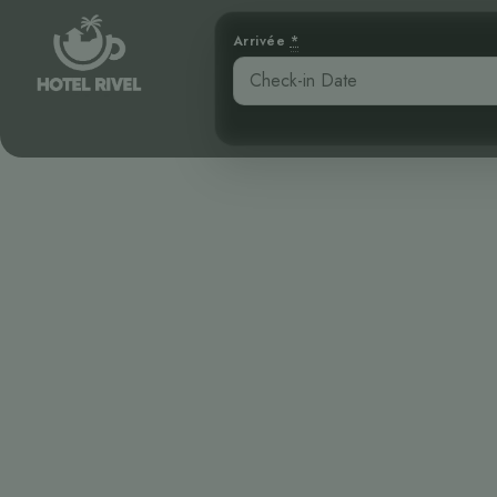
Arrivée
*
Principau
authentique au
Benjamin Charbonneau, CFA
April 16, 2026
3