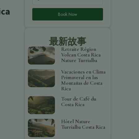
ica
Book Now
最新故事
Retraite Région
Volcan Costa Rica
Nature Turrialba
Vacaciones en Clima
Primaveral en las
Montañas de Costa
Rica
Tour de Café du
Costa Rica
Hôtel Nature
Turrialba Costa Rica