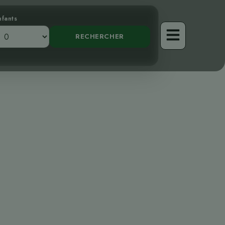
nfants
e retraite
 l’esprit et le