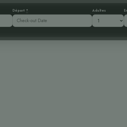
Départ
*
Adultes
E
x avantages d’un
 Costa Rica pour
corps
:04 am