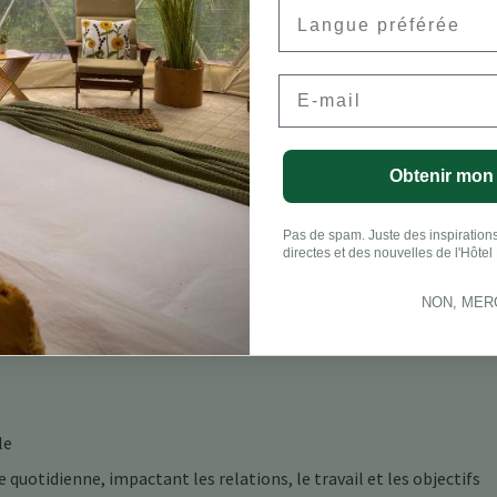
Preferred Language
vec la nature
ux
ent sur le divertissement
Email
nt
intime
Obtenir mon
et garantissent que la retraite sert à la fois votre santé et
Pas de spam. Juste des inspirations
ite au Costa Rica
directes et des nouvelles de l'Hôtel 
authentique au Costa Rica plante les graines d’une transformation
NON, MER
le
 quotidienne, impactant les relations, le travail et les objectifs