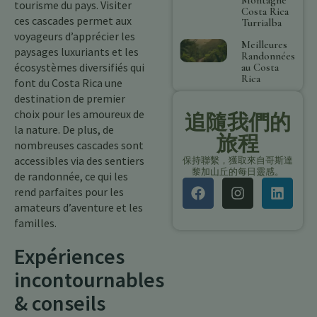
tourisme du pays. Visiter
Costa Rica
ces cascades permet aux
Turrialba
voyageurs d’apprécier les
Meilleures
paysages luxuriants et les
Randonnées
écosystèmes diversifiés qui
au Costa
Rica
font du Costa Rica une
destination de premier
choix pour les amoureux de
追隨我們的
la nature. De plus, de
旅程
nombreuses cascades sont
accessibles via des sentiers
保持聯繫，獲取來自哥斯達
黎加山丘的每日靈感。
de randonnée, ce qui les
rend parfaites pour les
amateurs d’aventure et les
familles.
Expériences
incontournables
& conseils