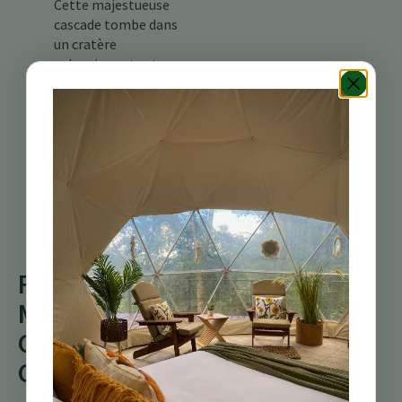
Cette majestueuse
cascade tombe dans
un cratère
volcanique et est
entourée de
végétation
luxuriante.
Conseil :
Assurez-vous
d’apporter votre
équipement de
baignade pour une
baignade
rafraîchissante !
FAQs sur les
Meilleures
Cascades du
Costa Rica