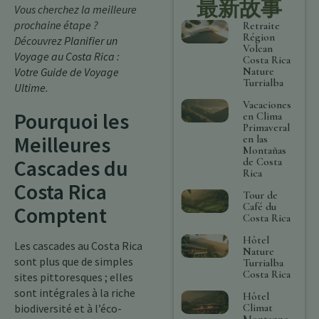
最新故事
Vous cherchez la meilleure
prochaine étape ?
Retraite
Région
Découvrez
Planifier un
Volcan
Voyage au Costa Rica :
Costa Rica
Nature
Votre Guide de Voyage
Turrialba
Ultime
.
Vacaciones
Pourquoi les
en Clima
Primaveral
Meilleures
en las
Montañas
Cascades du
de Costa
Rica
Costa Rica
Tour de
Café du
Comptent
Costa Rica
Hôtel
Les cascades au Costa Rica
Nature
sont plus que de simples
Turrialba
Costa Rica
sites pittoresques ; elles
sont intégrales à la riche
Hôtel
Climat
biodiversité et à l’éco-
Montagne