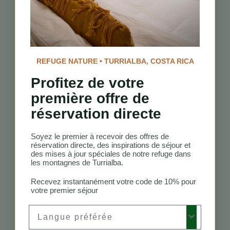
Quelles sont
les cascades
les plus
célèbres du
REFUGE NATURE • TURRIALBA, COSTA RICA
Costa Rica ?
Profitez de votre
Les cascades les plus
première offre de
célèbres incluent la
cascade de La
réservation directe
Fortuna, la cascade
Rio Celeste et les
Soyez le premier à recevoir des offres de
cascades de Nauyaca,
réservation directe, des inspirations de séjour et
des mises à jour spéciales de notre refuge dans
chacune offrant des
les montagnes de Turrialba.
expériences uniques.
Recevez instantanément votre code de 10% pour
Comment
votre premier séjour
se rendre
Preferred Language
aux