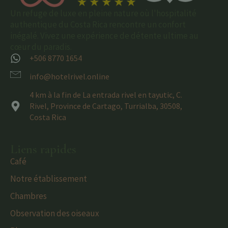
Un refuge de luxe en pleine nature où l'hospitalité
authentique du Costa Rica rencontre un confort
inégalé. Vivez une expérience de détente ultime au
cœur du paradis.
+506 8770 1654
info@hotelrivel.online
4 km à la fin de La entrada rivel en tayutic, C.
Rivel, Province de Cartago, Turrialba, 30508,
Costa Rica
Liens rapides
Café
Notre établissement
Chambres
Observation des oiseaux