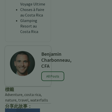
Voyage Ultime
Choses à Faire
au Costa Rica
Glamping
Resort au
Costa Rica
Benjamin
Charbonneau,
CFA
All Posts
標籤
Adventure
,
costa rica
,
nature
,
travel
,
waterfalls
分享此故事：