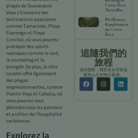
Costa Rica
plages de Guanacaste.
Turrialba
Vous y trouverez des
destinations populaires
Meilleures
Randonnées
comme Tamarindo, Playa
au Costa
Flamingo et Playa
Rica
Conchal, où vous pourrez
pratiquer des sports
追隨我們的
nautiques comme le surf,
le snorkeling et la
旅程
plongée. De plus, la côte
保持聯繫，獲取來自哥斯達
caraïbe offre également
黎加山丘的每日靈感。
des plages
impressionnantes, comme
Puerto Viejo et Cahuita, où
vous pourrez vous
détendre sous les palmiers
et profiter de l’hospitalité
caribéenne.
Explorez la