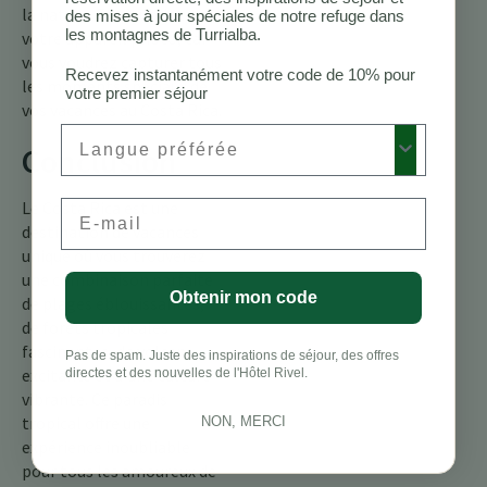
la nature. Et n’oubliez pas
des mises à jour spéciales de notre refuge dans
les montagnes de Turrialba.
votre appareil photo, car
vous voudrez capturer tous
Recevez instantanément votre code de 10% pour
les moments spéciaux de
votre premier séjour
vos vacances au Costa Rica.
Preferred Language
Conclusion
Le Costa Rica est une
Email
destination de vacances
unique où vous trouverez
une combinaison parfaite
Obtenir mon code
de plages éblouissantes,
de forêts tropicales
fascinantes, de volcans
Pas de spam. Juste des inspirations de séjour, des offres
excitants et d’une culture
directes et des nouvelles de l'Hôtel Rivel.
vibrante. Ce paradis
tropical offre une
NON, MERCI
expérience inoubliable
pour tous les amoureux de