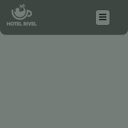
Les Meilleures Vacances au
Costa Rica
Benjamin Charbonneau, CFA
April 30, 2026
9:42 pm