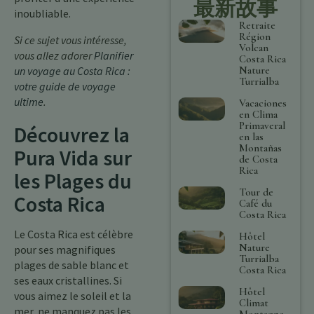
最新故事
inoubliable.
Retraite
Région
Si ce sujet vous intéresse,
Volcan
vous allez adorer
Planifier
Costa Rica
Nature
un voyage au Costa Rica :
Turrialba
votre guide de voyage
ultime
.
Vacaciones
en Clima
Primaveral
Découvrez la
en las
Montañas
Pura Vida sur
de Costa
Rica
les Plages du
Tour de
Costa Rica
Café du
Costa Rica
Le Costa Rica est célèbre
Hôtel
Nature
pour ses magnifiques
Turrialba
plages de sable blanc et
Costa Rica
ses eaux cristallines. Si
Hôtel
vous aimez le soleil et la
Climat
mer, ne manquez pas les
Montagne