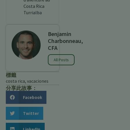
Costa Rica
Turrialba
Benjamin
Charbonneau,
CFA
All Posts
標籤
costa rica
,
vacaciones
分享此故事：
Facebook
Twitter
LinkedIn