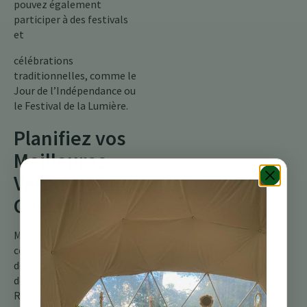
pouvez également
participer à des festivals
et
célébrations
traditionnelles, comme le
Jour de l’Indépendance ou
le Festival de la Lumière.
Planifiez vos
Meilleures
Vacances au
Costa Rica
Maintenant que vous
connaissez quelques-unes
des incroyables
destinations du Costa
Rica, il est temps de