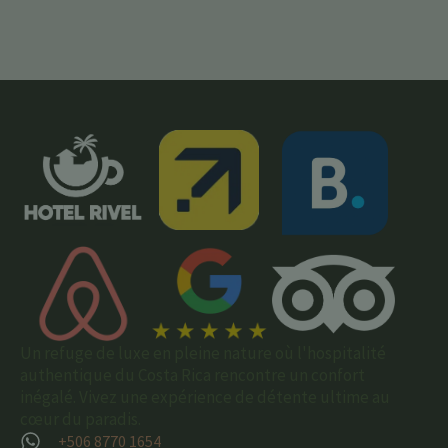
Un refuge de luxe en pleine nature où l'hospitalité
authentique du Costa Rica rencontre un confort
inégalé. Vivez une expérience de détente ultime au
cœur du paradis.
+506 8770 1654