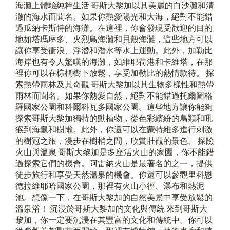
海灘上體驗純粹生活 哥斯大黎加以其美麗的白沙灘和清
澈的海水而聞名。如果你熱愛陽光和大海，絕對不能錯
過瓜納卡斯特的海灘。在這裡，你會發現受歡迎的目的
地如塔瑪琳多、火烈鳥海灘和貝殼海灘，這些地方可以
讓你享受衝浪、浮潛和潛水等水上運動。此外，加勒比
海岸也有令人驚嘆的海灘，如維耶荷港和卡維塔，在那
裡你可以在棕櫚樹下放鬆，享受加勒比的熱情款待。 探
索熱帶雨林及其奇觀 哥斯大黎加以其生物多樣性和熱帶
雨林而聞名。如果你熱愛自然，絕對不能錯過托爾圖格
羅國家公園和科爾科瓦多國家公園。這些地方讓你能夠
探索哥斯大黎加獨特的動植物，從色彩繽紛的鳥類和吼
猴到海龜和樹懶。此外，你還可以在蒙特維多進行刺激
的樹冠之旅，漫步在樹梢之間，欣賞壯觀的景色。 探險
火山與溫泉 哥斯大黎加是多座活火山的家園，你不能錯
過探索它們的機會。阿雷納火山是最著名的之一，提供
徒步旅行和享受天然溫泉的機會。你還可以參觀里科恩
德拉維耶哈國家公園，那裡有火山小徑、瀑布和熱泥
池。想像一下，在哥斯大黎加的自然美景中享受放鬆的
溫泉浴！ 沉浸於哥斯大黎加的文化與傳統 來到哥斯大
黎加，你一定要沉浸在其豐富的文化和傳統中。你可以