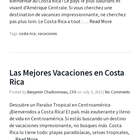
Bienvenue au Costa Rica ! Le pays le plus luxuriant et
vivant d’Amérique Centrale. Si vous cherchez une
destination de vacances impressionnante, ne cherchez
pas plus loin. Le Costa Rica a tout : …
Read More
Tags:
costa rica
,
vacaciones
Las Mejores Vacaciones en Costa
Rica
Posted by
Benjamin Charbonneau, CFA
on
July 3, 2023
|
No Comments
Descubre un Paraíso Tropical en Centroamérica
¡Bienvenidos a Costa Rica! El país más exuberante y lleno
de vida en Centroamérica. Si estás buscando un destino
de vacaciones impresionante, no busques más. Costa
Rica lo tiene todo: playas paradisíacas, selvas tropicales,
…
Read More