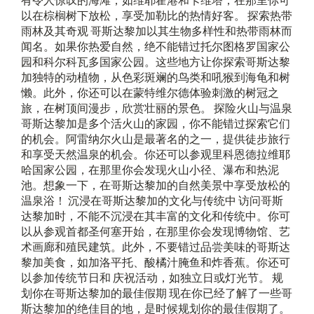
有令人惊叹的海滩，如维耶霍港和卡维塔，在那里你可
以在棕榈树下放松，享受加勒比的热情好客。 探索热带
雨林及其奇观 哥斯达黎加以其生物多样性和热带雨林而
闻名。如果你热爱自然，绝不能错过托尔图格罗国家公
园和科尔科瓦多国家公园。这些地方让你探索哥斯达黎
加独特的动植物，从色彩斑斓的鸟类和吼猴到海龟和树
懒。此外，你还可以在蒙特维尔德体验刺激的树冠之
旅，在树顶间漫步，欣赏壮丽的景色。 探险火山与温泉
哥斯达黎加是多个活火山的家园，你不能错过探索它们
的机会。阿雷纳尔火山是最著名的之一，提供徒步旅行
和享受天然温泉的机会。你还可以参观里科恩德拉维耶
哈国家公园，在那里你会发现火山小径、瀑布和热泥
池。想象一下，在哥斯达黎加的自然美景中享受放松的
温泉浴！ 沉浸在哥斯达黎加的文化与传统中 访问哥斯
达黎加时，不能不沉浸在其丰富的文化和传统中。你可
以从参观首都圣何塞开始，在那里你会发现博物馆、艺
术画廊和殖民建筑。此外，不要错过品尝美味的哥斯达
黎加美食，如加洛平托、酸橘汁腌鱼和炸香蕉。你还可
以参加传统节日和 庆祝活动，如独立日或灯光节。 规
划你在哥斯达黎加的最佳假期 现在你已经了解了一些哥
斯达黎加的绝佳目的地，是时候规划你的最佳假期了。