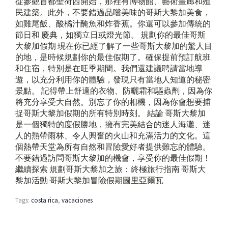
從參觀首都聖荷西開始，那裡有博物館、藝術畫廊和殖
民建築。此外，不要錯過品嚐美味的哥斯大黎加美食，
如雞尾飯、酸橘汁醃魚和炸香蕉。你還可以參加傳統的
節日和 慶典，如獨立日或燈光節。 規劃你的最佳哥斯
大黎加假期 現在你已經了解了一些哥斯大黎加的驚人目
的地，是時候規劃你的最佳假期了。確保提前預訂航班
和住宿，特別是在旺季期間。我們還建議聘請當地導
遊，以充分利用你的體驗，發現只有當地人知道的秘密
景點。 記得帶上舒適的衣物、防曬霜和驅蟲劑，因為你
將充分享受大自然。別忘了你的相機，因為你會想要捕
捉哥斯大黎加假期的所有特別時刻。 結論 哥斯大黎加
是一個獨特的度假勝地，擁有完美結合的迷人海灘、迷
人的熱帶雨林、令人興奮的火山和充滿活力的文化。這
個熱帶天堂為所有自然和冒險愛好者提供難忘的體驗。
不要錯過訪問哥斯大黎加的機會，享受你的最佳假期！
繼續探索 規劃哥斯大黎加之旅：終極旅行指南 哥斯大
黎加活動 哥斯大黎加冒險假期圖里亞爾瓦
Tags:
costa rica
,
vacaciones