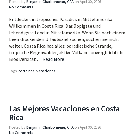
Posted by
Benjamin Charbonneau, CFA
on
April 30, 2026
|
No Comments
Entdecke ein tropisches Paradies in Mittelamerika
Willkommen in Costa Rica! Das üppigste und
lebendigste Land in Mittelamerika. Wenn Sie nach einem
beeindruckenden Urlaubsziel suchen, suchen Sie nicht
weiter. Costa Rica hat alles: paradiesische Strände,
tropische Regenwälder, aktive Vulkane, unvergleichliche
Biodiversität …
Read More
Tags:
costa rica
,
vacaciones
Las Mejores Vacaciones en Costa
Rica
Posted by
Benjamin Charbonneau, CFA
on
April 30, 2026
|
No Comments