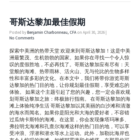
哥斯达黎加最佳假期
Posted by
Benjamin Charbonneau, CFA
on
April 30, 2026
|
No Comments
探索中美洲的热带天堂 欢迎来到哥斯达黎加！这是中美
洲最繁茂、生机勃勃的国家。如果你在寻找一个令人惊
叹的度假胜地，不必再找了。哥斯达黎加应有尽有：天
堂般的海滩、热带雨林、活火山、无与伦比的生物多样
性和丰富多彩的文化。在本文中，我们将带你游览哥斯
达黎加的热门目的地，让你规划最佳假期，享受难忘的
体验。 如果这个主题引起了您的兴趣，您一定会喜欢规
划哥斯达黎加之旅：终极旅行指南。 在哥斯达黎加的海
滩上体验纯净生活 哥斯达黎加以其美丽的白沙滩和清澈
的海水而闻名。如果你是阳光和大海的爱好者，不容错
过瓜纳卡斯特的海滩。在这里，你会发现像塔玛琳多、
弗拉明戈海滩和孔查尔海滩这样的热门目的地，可以享
受冲浪、浮潜和潜水等水上运动。此外，加勒比海岸也