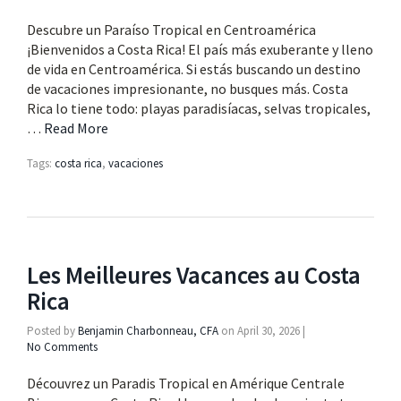
Descubre un Paraíso Tropical en Centroamérica
¡Bienvenidos a Costa Rica! El país más exuberante y lleno
de vida en Centroamérica. Si estás buscando un destino
de vacaciones impresionante, no busques más. Costa
Rica lo tiene todo: playas paradisíacas, selvas tropicales,
…
Read More
Tags:
costa rica
,
vacaciones
Les Meilleures Vacances au Costa
Rica
Posted by
Benjamin Charbonneau, CFA
on
April 30, 2026
|
No Comments
Découvrez un Paradis Tropical en Amérique Centrale