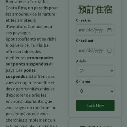
Bienvenue à Turrialba,
預訂住宿
Costa Rica, un paradis pour
les amoureux de la nature
et les amateurs
Check in
d’aventure. Connue pour
ses paysages
époustouflants et sa riche
Check out
biodiversité, Turrialba
offre certaines des
meilleures
promenades
Adults
sur ponts suspendus
du
pays. Les
ponts
suspendus
ici offrent des
Children
vues à couper le souffle et
des opportunités uniques
d’explorer de près les
environs luxuriants. Que
Book Now
vous soyez un randonneur
passionné ou que vous
cherchiez simplement un
refuge paisible, Turrialba a