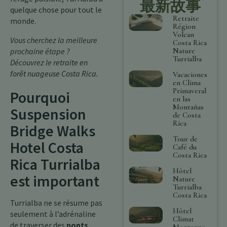
最新故事
quelque chose pour tout le
Retraite
monde.
Région
Volcan
Vous cherchez la meilleure
Costa Rica
Nature
prochaine étape ?
Turrialba
Découvrez le
retraite en
forêt nuageuse Costa Rica
.
Vacaciones
en Clima
Primaveral
Pourquoi
en las
Montañas
Suspension
de Costa
Rica
Bridge Walks
Tour de
Hotel Costa
Café du
Costa Rica
Rica Turrialba
Hôtel
est important
Nature
Turrialba
Costa Rica
Turrialba ne se résume pas
Hôtel
seulement à l’adrénaline
Climat
de traverser des
ponts
Montagne