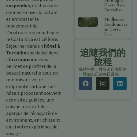
Costa Rica
suspendus
; c’est aussi se
Turrialba
connecter avec la nature
et embrasser le
Meilleures
Randonnées
mouvement de
au Costa
l’écotourisme pour lequel
Rica
le Costa Rica est célèbre.
Séjourner dans un
hôtel à
追隨我們的
Turrialba
spécialisé dans
l’
écotourisme
vous
旅程
permet de profiter de la
保持聯繫，獲取來自哥斯達
beauté naturelle tout en
黎加山丘的每日靈感。
minimisant votre
empreinte carbone. Ces
hôtels proposent souvent
des visites guidées, une
cuisine locale et des
aperçus de l’écosystème
environnant, enrichissant
ainsi votre expérience de
voyage.