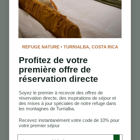
à Turrialba,
Costa Rica ?
À Turrialba, vous
pouvez profiter
d’une variété
REFUGE NATURE • TURRIALBA, COSTA RICA
d’activités de plein
air, y compris la
Profitez de votre
randonnée, le
première offre de
rafting, l’observation
des oiseaux, et bien
réservation directe
sûr, la traversée des
ponts suspendus.
Soyez le premier à recevoir des offres de
réservation directe, des inspirations de séjour et
Turrialba
des mises à jour spéciales de notre refuge dans
les montagnes de Turrialba.
est-elle sûre
pour la
Recevez instantanément votre code de 10% pour
votre premier séjour
randonnée
Preferred Language