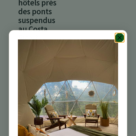
hôtels près
des ponts
suspendus
au Costa
Rica ?
Oui, il y a plusieurs
hôtels à Turrialba
situés à proximité
des ponts
suspendus,
permettant un accès
facile à ces belles
attractions.
Quelles
activités de
plein air
puis-je faire