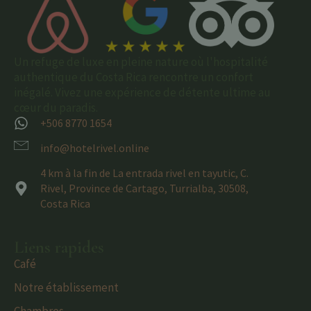
Un refuge de luxe en pleine nature où l'hospitalité
authentique du Costa Rica rencontre un confort
inégalé. Vivez une expérience de détente ultime au
cœur du paradis.
+506 8770 1654
info@hotelrivel.online
4 km à la fin de La entrada rivel en tayutic, C.
Rivel, Province de Cartago, Turrialba, 30508,
Costa Rica
Liens rapides
Café
Notre établissement