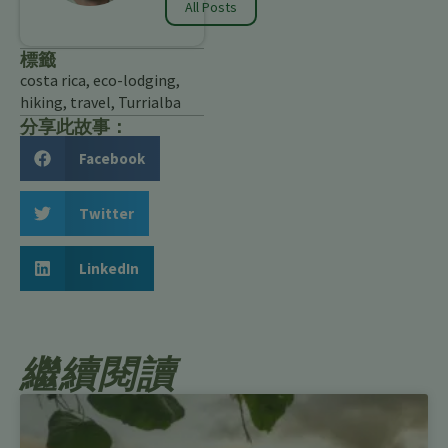
All Posts
標籤
costa rica
,
eco-lodging
,
hiking
,
travel
,
Turrialba
分享此故事：
Facebook
Twitter
LinkedIn
繼續閱讀