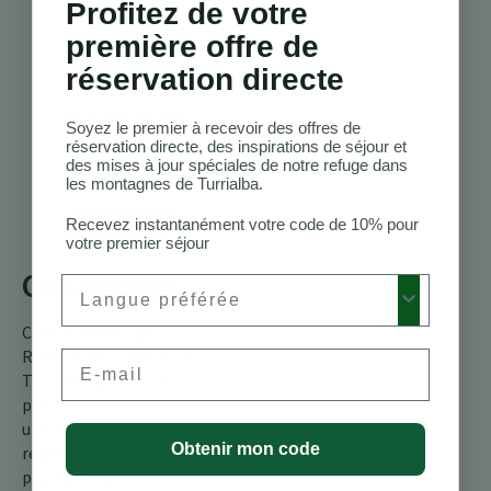
Profitez de votre
?
Recherchez des
première offre de
équipements tels
que des visites
réservation directe
guidées, la location
de matériel, des
Soyez le premier à recevoir des offres de
options de
réservation directe, des inspirations de séjour et
restauration locale
des mises à jour spéciales de notre refuge dans
les montagnes de Turrialba.
et des
hébergements
Recevez instantanément votre code de 10% pour
confortables.
votre premier séjour
Conclusion
Preferred Language
Choisir l’Hôtel de
Randonnée Costa Rica
Email
Turrialba pour votre
prochaine aventure est
une décision que vous ne
Obtenir mon code
regretterez pas. Avec ses
paysages époustouflants,