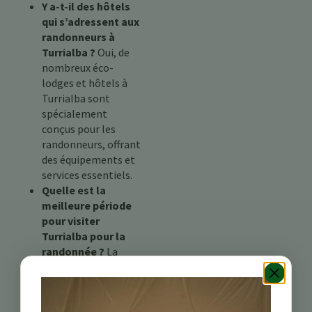
Y a-t-il des hôtels
qui s’adressent aux
randonneurs à
Turrialba ?
Oui, de
nombreux éco-
lodges et hôtels à
Turrialba sont
spécialement
conçus pour les
randonneurs, offrant
des équipements et
services essentiels.
Quelle est la
meilleure période
pour visiter
Turrialba pour la
randonnée ?
La
saison sèche de
décembre à avril est
idéale pour la