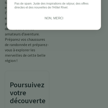
sa riche biodiversité et son
Pas de spam. Juste des inspirations de séjour, des offres
engagement envers
directes et des nouvelles de l'Hôtel Rivel.
l’écotourisme, Turrialba
est véritablement un
NON, MERCI
paradis pour les amoureux
de la nature et les
amateurs d’aventure.
Préparez vos chaussures
de randonnée et préparez-
vous à explorer les
merveilles de cette belle
région !
Poursuivez
votre
découverte