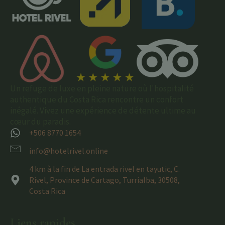
Un refuge de luxe en pleine nature où l'hospitalité
authentique du Costa Rica rencontre un confort
inégalé. Vivez une expérience de détente ultime au
cœur du paradis.
+506 8770 1654
info@hotelrivel.online
4 km à la fin de La entrada rivel en tayutic, C.
Rivel, Province de Cartago, Turrialba, 30508,
Costa Rica
Liens rapides