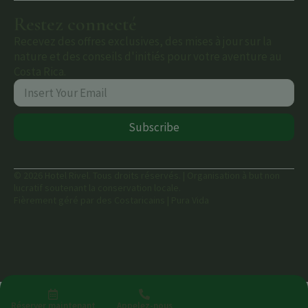
Restez connecté
Recevez des offres exclusives, des mises à jour sur la
nature et des conseils d'initiés pour votre aventure au
Costa Rica.
Subscribe
© 2026 Hotel Rivel. Tous droits réservés. | Organisation à but non
lucratif soutenant la conservation locale.
Fièrement géré par des Costaricains | Pura Vida
Réserver maintenant
Appelez-nous