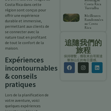
Costa Rica
Costa Rica dans cette
Turrialba
région sont conçus pour
offrir une expérience
Meilleures
Randonnées
durable et immersive,
au Costa
permettant aux clients de
Rica
se connecter avec la
nature tout en profitant
追隨我們的
de tout le confort de la
maison.
旅程
保持聯繫，獲取來自哥斯達
Expériences
黎加山丘的每日靈感。
incontournables
& conseils
pratiques
Lors de la planification de
votre aventure, voici
quelques expériences