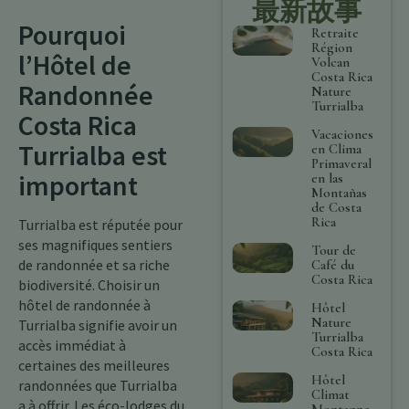
最新故事
Pourquoi
Retraite
Région
l’Hôtel de
Volcan
Costa Rica
Randonnée
Nature
Turrialba
Costa Rica
Vacaciones
Turrialba est
en Clima
Primaveral
important
en las
Montañas
de Costa
Rica
Turrialba est réputée pour
ses magnifiques sentiers
Tour de
de randonnée et sa riche
Café du
Costa Rica
biodiversité. Choisir un
hôtel de randonnée à
Hôtel
Nature
Turrialba signifie avoir un
Turrialba
accès immédiat à
Costa Rica
certaines des meilleures
Hôtel
randonnées que Turrialba
Climat
a à offrir. Les éco-lodges du
Montagne