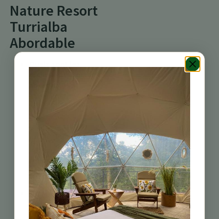
Nature Resort
Turrialba
Abordable
Quels sont les
meilleurs resorts
abordables à
Turrialba ?
Notre resort naturel
est parmi les
meilleurs choix,
offrant des
hébergements
confortables et des
pratiques
écologiques.
Comment puis-je
trouver des
hébergements