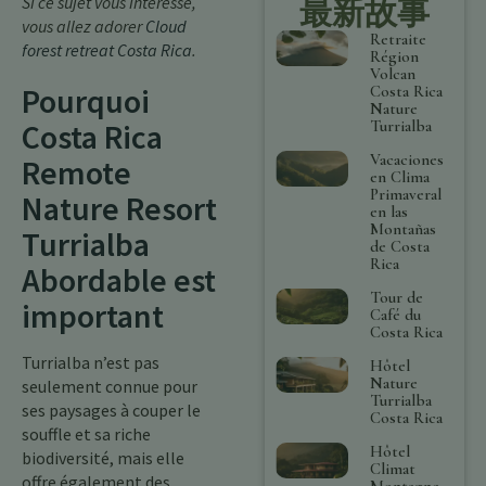
Si ce sujet vous intéresse,
最新故事
vous allez adorer
Cloud
Retraite
forest retreat Costa Rica
.
Région
Volcan
Pourquoi
Costa Rica
Nature
Turrialba
Costa Rica
Vacaciones
Remote
en Clima
Primaveral
Nature Resort
en las
Montañas
Turrialba
de Costa
Rica
Abordable est
Tour de
important
Café du
Costa Rica
Turrialba n’est pas
Hôtel
Nature
seulement connue pour
Turrialba
ses paysages à couper le
Costa Rica
souffle et sa riche
Hôtel
biodiversité, mais elle
Climat
offre également des
Montagne