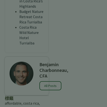
in Costa Rica’s
Highlands
Budget Nature
Retreat Costa
Rica Turrialba
Costa Rica
Wild Nature
Hotel
Turrialba
Benjamin
Charbonneau,
CFA
All Posts
標籤
affordable
,
costa rica
,