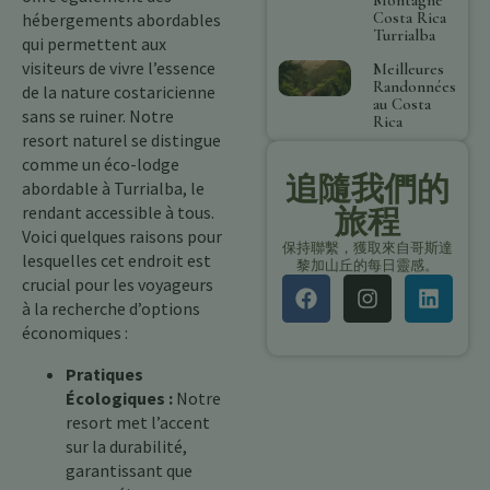
Costa Rica
hébergements abordables
Turrialba
qui permettent aux
visiteurs de vivre l’essence
Meilleures
Randonnées
de la nature costaricienne
au Costa
sans se ruiner. Notre
Rica
resort naturel se distingue
comme un éco-lodge
追隨我們的
abordable à Turrialba, le
rendant accessible à tous.
旅程
Voici quelques raisons pour
保持聯繫，獲取來自哥斯達
lesquelles cet endroit est
黎加山丘的每日靈感。
crucial pour les voyageurs
à la recherche d’options
économiques :
Pratiques
Écologiques :
Notre
resort met l’accent
sur la durabilité,
garantissant que