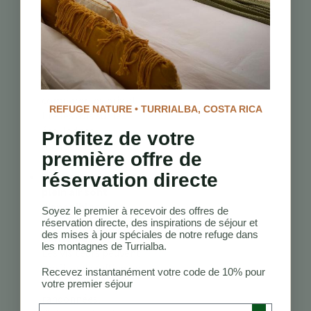
économiques au
Costa Rica ?
Utilisez des
plateformes en
ligne et des forums
de voyage pour
comparer les prix et
REFUGE NATURE • TURRIALBA, COSTA RICA
lire les avis sur les
éco-lodges
Profitez de votre
abordables à
première offre de
Turrialba.
réservation directe
Quelles activités de
plein air sont
disponibles près
Soyez le premier à recevoir des offres de
des resorts de
réservation directe, des inspirations de séjour et
des mises à jour spéciales de notre refuge dans
Turrialba ?
les montagnes de Turrialba.
Les visiteurs peuvent
profiter de rafting en
Recevez instantanément votre code de 10% pour
eaux vives, de
votre premier séjour
randonnées,
Preferred Language