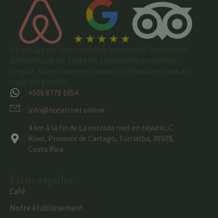
Un refuge de luxe en pleine nature où l'hospitalité
authentique du Costa Rica rencontre un confort
inégalé. Vivez une expérience de détente ultime au
cœur du paradis.
+506 8770 1654
info@hotelrivel.online
4 km à la fin de La entrada rivel en tayutic, C.
Rivel, Province de Cartago, Turrialba, 30508,
Costa Rica
Liens rapides
Café
Notre établissement