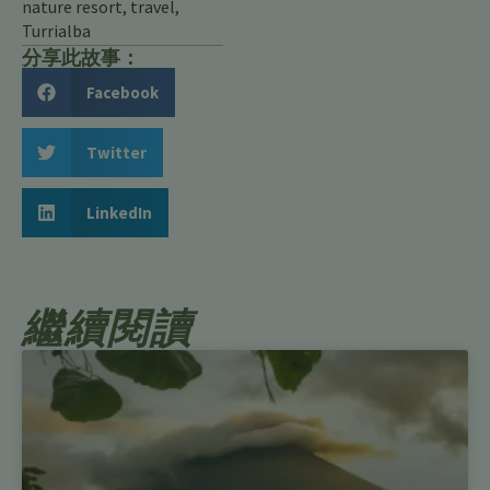
nature resort
,
travel
,
Turrialba
分享此故事：
Facebook
Twitter
LinkedIn
繼續閱讀