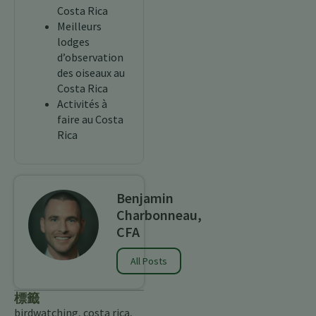
Costa Rica
Meilleurs
lodges
d’observation
des oiseaux au
Costa Rica
Activités à
faire au Costa
Rica
Benjamin
Charbonneau,
CFA
All Posts
標籤
birdwatching
,
costa rica
,