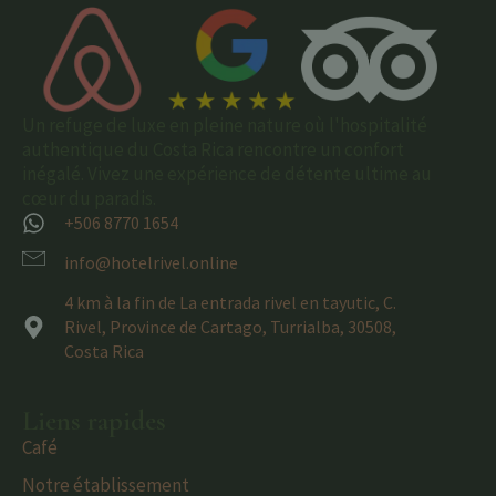
Un refuge de luxe en pleine nature où l'hospitalité
authentique du Costa Rica rencontre un confort
inégalé. Vivez une expérience de détente ultime au
cœur du paradis.
+506 8770 1654
info@hotelrivel.online
4 km à la fin de La entrada rivel en tayutic, C.
Rivel, Province de Cartago, Turrialba, 30508,
Costa Rica
Liens rapides
Café
Notre établissement