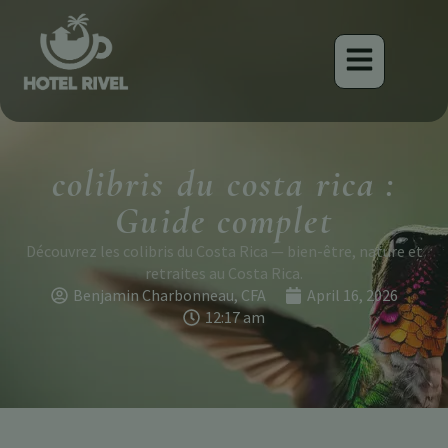
colibris du costa rica :
Guide complet
Découvrez les colibris du Costa Rica — bien-être, nature et
retraites au Costa Rica.
Benjamin Charbonneau, CFA
April 16, 2026
12:17 am