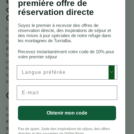
uniques des
première offre de
colibris au
réservation directe
Costa Rica ?
Soyez le premier à recevoir des offres de
Les colibris présentent des
réservation directe, des inspirations de séjour et
comportements
des mises à jour spéciales de notre refuge dans
les montagnes de Turrialba.
fascinants tels que des
démonstrations
Recevez instantanément votre code de 10% pour
territoriales, des danses de
votre premier séjour
cour élaborées et des
techniques d’alimentation
Preferred Language
spécialisées qui varient
selon les espèces.
Email
Conclusion
Les
colibris du Costa Rica
Obtenir mon code
offrent un aperçu unique
des écosystèmes vibrants
qui prospèrent dans ce
Pas de spam. Juste des inspirations de séjour, des offres
directes et des nouvelles de l'Hôtel Rivel.