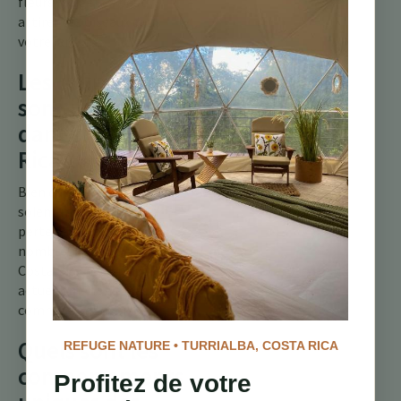
fleurs indigènes peut
attirer ces oiseaux dans
votre jardin.
Les colibris
sont-ils en
danger au Costa
Rica ?
Bien que certaines espèces
soient menacées par la
perte d’habitat, de
nombreux colibris au
Costa Rica ne sont pas
actuellement classés
comme en danger.
Quels sont les
REFUGE NATURE • TURRIALBA, COSTA RICA
comportements
Profitez de votre