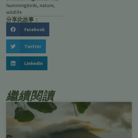
hummingbirds
,
nature
,
wildlife
分享此故事：
Facebook
Twitter
LinkedIn
繼續閱讀