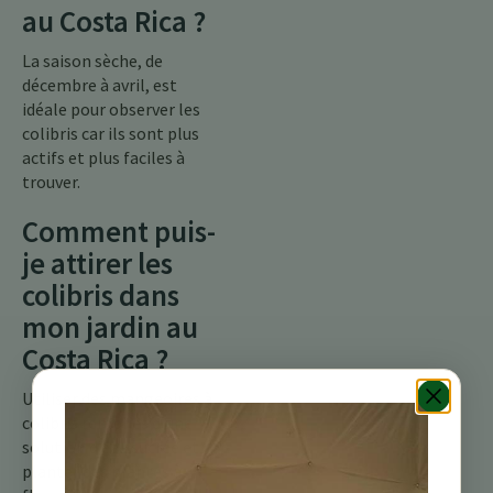
au Costa Rica ?
La saison sèche, de
décembre à avril, est
idéale pour observer les
colibris car ils sont plus
actifs et plus faciles à
trouver.
Comment puis-
je attirer les
colibris dans
mon jardin au
Costa Rica ?
Utiliser des mangeoires à
colibris remplies d’une
solution d’eau sucrée et
planter des plantes à