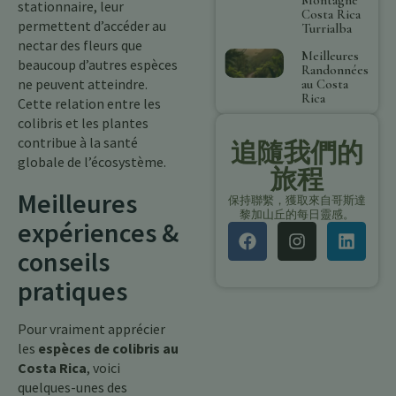
stationnaire, leur
Costa Rica
permettent d’accéder au
Turrialba
nectar des fleurs que
Meilleures
beaucoup d’autres espèces
Randonnées
ne peuvent atteindre.
au Costa
Rica
Cette relation entre les
colibris et les plantes
contribue à la santé
追隨我們的
globale de l’écosystème.
旅程
Meilleures
保持聯繫，獲取來自哥斯達
黎加山丘的每日靈感。
expériences &
conseils
pratiques
Pour vraiment apprécier
les
espèces de colibris au
Costa Rica
, voici
quelques-unes des