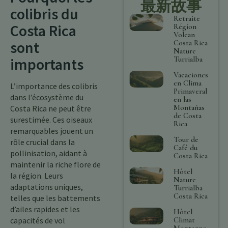
最新故事
colibris du
Retraite
Costa Rica
Région
Volcan
sont
Costa Rica
Nature
Turrialba
importants
Vacaciones
en Clima
L’importance des colibris
Primaveral
dans l’écosystème du
en las
Montañas
Costa Rica ne peut être
de Costa
surestimée. Ces oiseaux
Rica
remarquables jouent un
Tour de
rôle crucial dans la
Café du
pollinisation, aidant à
Costa Rica
maintenir la riche flore de
Hôtel
la région. Leurs
Nature
adaptations uniques,
Turrialba
Costa Rica
telles que les battements
d’ailes rapides et les
Hôtel
Climat
capacités de vol
Montagne