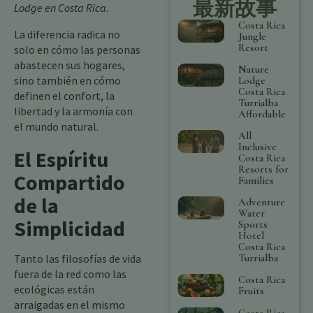
最新故事
Lodge en Costa Rica
.
Costa Rica
La diferencia radica no
Jungle
Resort
solo en cómo las personas
abastecen sus hogares,
Nature
sino también en cómo
Lodge
Costa Rica
definen el confort, la
Turrialba
libertad y la armonía con
Affordable
el mundo natural.
All
Inclusive
El Espíritu
Costa Rica
Resorts for
Compartido
Families
de la
Adventure
Water
Simplicidad
Sports
Hotel
Costa Rica
Turrialba
Tanto las filosofías de vida
fuera de la red como las
Costa Rica
ecológicas están
Fruits
arraigadas en el mismo