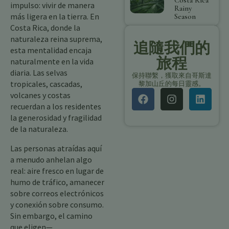
Costa Rica
impulso: vivir de manera
Rainy
más ligera en la tierra. En
Season
Costa Rica, donde la
naturaleza reina suprema,
追隨我們的
esta mentalidad encaja
旅程
naturalmente en la vida
diaria. Las selvas
保持聯繫，獲取來自哥斯達
tropicales, cascadas,
黎加山丘的每日靈感。
volcanes y costas
recuerdan a los residentes
la generosidad y fragilidad
de la naturaleza.
Las personas atraídas aquí
a menudo anhelan algo
real: aire fresco en lugar de
humo de tráfico, amanecer
sobre correos electrónicos
y conexión sobre consumo.
Sin embargo, el camino
que eligen—