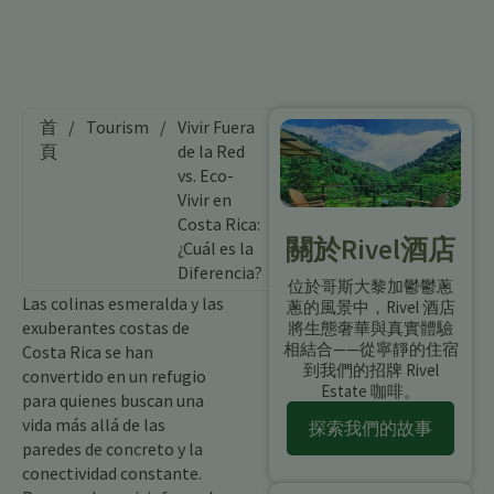
首
/
Tourism
/
Vivir Fuera
頁
de la Red
vs. Eco-
Vivir en
Costa Rica:
關於Rivel酒店
¿Cuál es la
Diferencia?
位於哥斯大黎加鬱鬱蔥
Las colinas esmeralda y las
蔥的風景中，Rivel 酒店
exuberantes costas de
將生態奢華與真實體驗
相結合——從寧靜的住宿
Costa Rica se han
到我們的招牌 Rivel
convertido en un refugio
Estate 咖啡。
para quienes buscan una
vida más allá de las
探索我們的故事
paredes de concreto y la
conectividad constante.