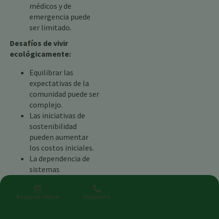
médicos y de
emergencia puede
ser limitado.
Desafíos de vivir
ecológicamente:
Equilibrar las
expectativas de la
comunidad puede ser
complejo.
Las iniciativas de
sostenibilidad
pueden aumentar
los costos iniciales.
La dependencia de
sistemas
compartidos puede
reducir el control
Reservar Ahora
Llámanos
personal.
La clave está en la