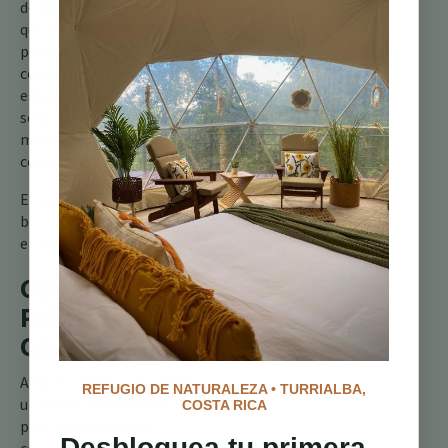
de integración. Reconoce
que la sostenibilidad puede
prosperar a través de la
cooperación, combinando
esfuerzos individuales con
soluciones colectivas para
mantener el confort y la
comunidad.
En esencia, un camino
busca aislarse del sistema;
el otro busca mejorarlo.
Consideraciones
Prácticas para
Cada Uno
Ambos caminos requieren
REFUGIO DE NATURALEZA • TURRIALBA,
un diseño intencional,
COSTA RICA
pero sus realidades
Desbloquea tu primera