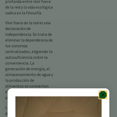
profunda entre vivir fuera
de la red y la vida ecológica
radica en la filosofía.
Vivir fuera de la red es una
declaración de
independencia. Se trata de
eliminar la dependencia de
los sistemas
centralizados, eligiendo la
autosuficiencia sobre la
conveniencia. La
generación de energía, el
almacenamiento de agua y
la producción de
alimentos se convierten
en responsabilidades
personales.
La vida ecológica, por su
parte, es una declaración