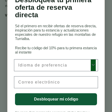
cotidianas difieren
notablemente.
oferta de reserva
directa
Vida Fuera de la Red:
Mantenimiento
Sé el primero en recibir ofertas de reserva directa,
intensivo:
El equipo
inspiración para tu estancia y actualizaciones
especiales de nuestro refugio en las montañas de
como baterías
Turrialba.
solares, inversores y
sistemas de agua
Recibe tu código del 10% para tu primera estancia
requiere cuidado
al instante
constante.
Preferred Language
Conciencia de
recursos:
El uso de
energía y agua debe
Email
equilibrarse con el
suministro.
Conveniencia
limitada:
La
Desbloquear mi código
conectividad y el
acceso a servicios