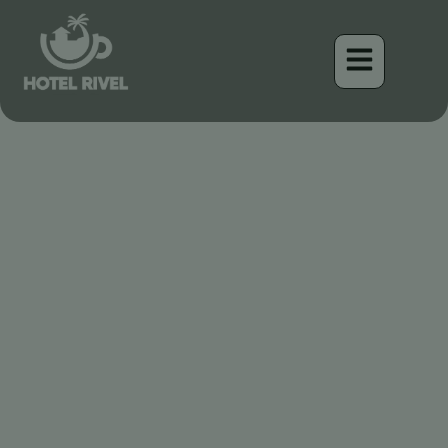
Vivir Fuera de la Red vs.
Eco-Vivir en Costa Rica:
¿Cuál es la Diferencia?
Benjamin Charbonneau, CFA
April 15, 2026
11:02 pm