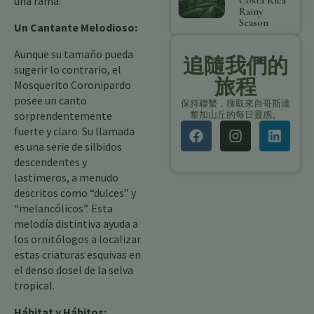
una rama.
Costa Rica
Rainy
Season
Un Cantante Melodioso:
Aunque su tamaño pueda
追隨我們的
sugerir lo contrario, el
旅程
Mosquerito Coronipardo
posee un canto
保持聯繫，獲取來自哥斯達
sorprendentemente
黎加山丘的每日靈感。
fuerte y claro. Su llamada
es una serie de silbidos
descendentes y
lastimeros, a menudo
descritos como “dulces” y
“melancólicos”. Esta
melodía distintiva ayuda a
los ornitólogos a localizar
estas criaturas esquivas en
el denso dosel de la selva
tropical.
Hábitat y Hábitos: