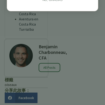
Avistamiento
de Aves en
Costa Rica
Aventura en
Costa Rica
Turrialba
Benjamin
Charbonneau,
CFA
All Posts
標籤
oiseaux
分享此故事：
Facebook