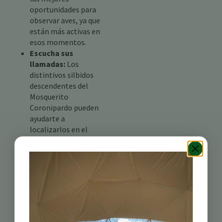
oportunidades para
observar aves, ya que
están más activas en
esos momentos.
Escucha sus
llamadas:
Los
distintivos silbidos
descendentes del
Mosquerito
Coronipardo pueden
ayudarte a
localizarlos en el
follaje.
Paciencia y
perseverancia:
La
observación de aves
a menudo requiere
paciencia y un ojo
atento. No te
desanimes si no los