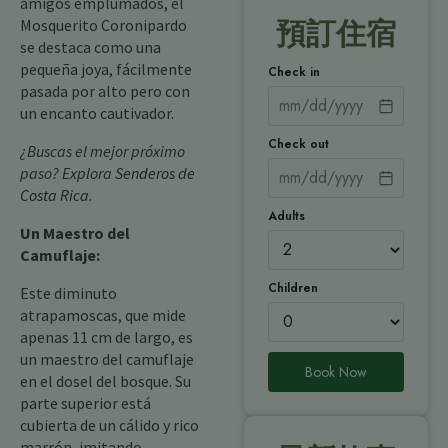
amigos emplumados, el
Mosquerito Coronipardo
預訂住宿
se destaca como una
pequeña joya, fácilmente
Check in
pasada por alto pero con
un encanto cautivador.
Check out
¿Buscas el mejor próximo
paso? Explora
Senderos de
Costa Rica
.
Adults
Un Maestro del
Camuflaje:
Children
Este diminuto
atrapamoscas, que mide
apenas 11 cm de largo, es
un maestro del camuflaje
Book Now
en el dosel del bosque. Su
parte superior está
cubierta de un cálido y rico
marrón, imitando