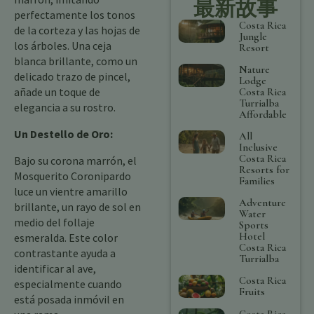
最新故事
perfectamente los tonos
Costa Rica
de la corteza y las hojas de
Jungle
los árboles. Una ceja
Resort
blanca brillante, como un
Nature
delicado trazo de pincel,
Lodge
añade un toque de
Costa Rica
Turrialba
elegancia a su rostro.
Affordable
Un Destello de Oro:
All
Inclusive
Costa Rica
Bajo su corona marrón, el
Resorts for
Mosquerito Coronipardo
Families
luce un vientre amarillo
Adventure
brillante, un rayo de sol en
Water
medio del follaje
Sports
Hotel
esmeralda. Este color
Costa Rica
contrastante ayuda a
Turrialba
identificar al ave,
Costa Rica
especialmente cuando
Fruits
está posada inmóvil en