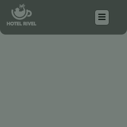
Una Pequeña Joya en el
Dosel: Encuentro con el
Tirano de Gorra Marrón
en Costa Rica
Benjamin Charbonneau, CFA
April 16, 2026
2:41 pm