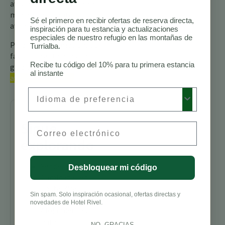
avistar esta maravilla en
miniatura durante tu
Sé el primero en recibir ofertas de reserva directa,
aventura en Costa Rica.
inspiración para tu estancia y actualizaciones
especiales de nuestro refugio en las montañas de
Para más información, por
Turrialba.
favor consulta nuestra
Recibe tu código del 10% para tu primera estancia
guía completa sobre los
al instante
aves de Costa Rica.
Preferred Language
Sigue
Email
explorando
Senderos para
Desbloquear mi código
Caminatas en
Costa Rica
Sin spam. Solo inspiración ocasional, ofertas directas y
Mejores
novedades de Hotel Rivel.
Alojamientos
para
NO, GRACIAS