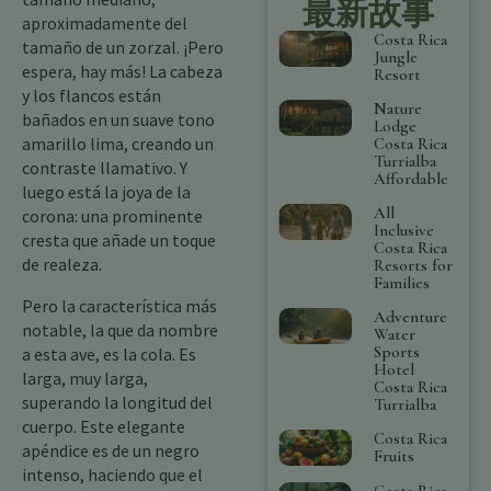
最新故事
aproximadamente del
Costa Rica
tamaño de un zorzal. ¡Pero
Jungle
espera, hay más! La cabeza
Resort
y los flancos están
Nature
bañados en un suave tono
Lodge
amarillo lima, creando un
Costa Rica
Turrialba
contraste llamativo. Y
Affordable
luego está la joya de la
All
corona: una prominente
Inclusive
cresta que añade un toque
Costa Rica
de realeza.
Resorts for
Families
Pero la característica más
Adventure
notable, la que da nombre
Water
Sports
a esta ave, es la cola. Es
Hotel
larga, muy larga,
Costa Rica
superando la longitud del
Turrialba
cuerpo. Este elegante
Costa Rica
apéndice es de un negro
Fruits
intenso, haciendo que el