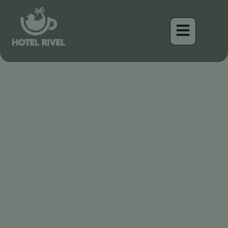
Una majestad montañosa:
El capulinero colilargo
Benjamin Charbonneau, CFA
April 17, 2026
8:50 am