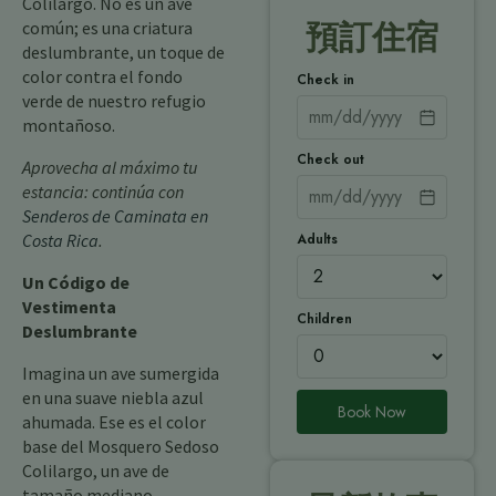
Colilargo. No es un ave
común; es una criatura
預訂住宿
deslumbrante, un toque de
color contra el fondo
Check in
verde de nuestro refugio
montañoso.
Check out
Aprovecha al máximo tu
estancia: continúa con
Senderos de Caminata en
Adults
Costa Rica
.
Un Código de
Vestimenta
Children
Deslumbrante
Imagina un ave sumergida
en una suave niebla azul
Book Now
ahumada. Ese es el color
base del Mosquero Sedoso
Colilargo, un ave de
tamaño mediano,