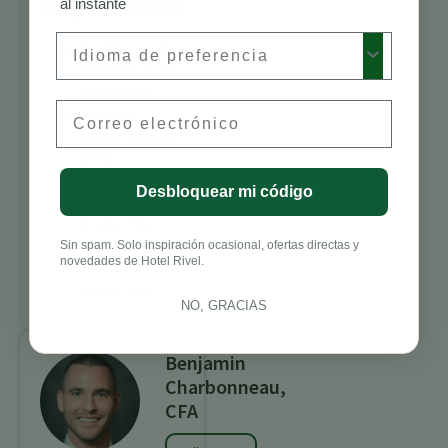
explorando
al instante
Preferred Language
Senderos para
Caminatas en
Costa Rica
Email
Mejores
Alojamientos
para
Avistamiento
Desbloquear mi código
de Aves en
Costa Rica
Cosas que
Sin spam. Solo inspiración ocasional, ofertas directas y
novedades de Hotel Rivel.
Hacer en
Costa Rica
NO, GRACIAS
Benjamin
Charbonneau,
CFA