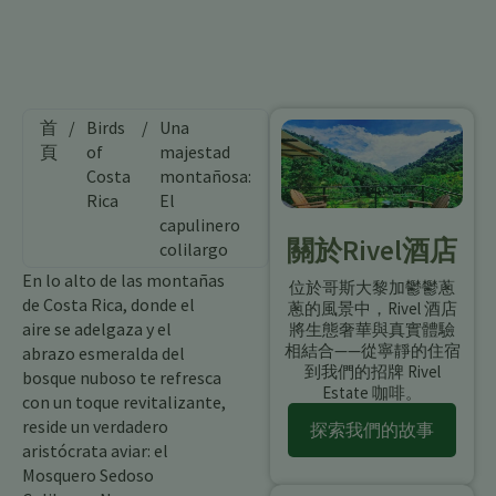
首
/
Birds
/
Una
頁
of
majestad
Costa
montañosa:
Rica
El
capulinero
關於Rivel酒店
colilargo
En lo alto de las montañas
位於哥斯大黎加鬱鬱蔥
de Costa Rica, donde el
蔥的風景中，Rivel 酒店
aire se adelgaza y el
將生態奢華與真實體驗
相結合——從寧靜的住宿
abrazo esmeralda del
到我們的招牌 Rivel
bosque nuboso te refresca
Estate 咖啡。
con un toque revitalizante,
reside un verdadero
探索我們的故事
aristócrata aviar: el
Mosquero Sedoso