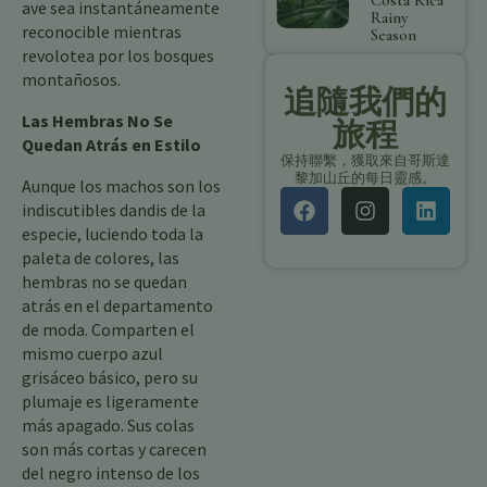
Costa Rica
ave sea instantáneamente
Rainy
reconocible mientras
Season
revolotea por los bosques
montañosos.
追隨我們的
Las Hembras No Se
旅程
Quedan Atrás en Estilo
保持聯繫，獲取來自哥斯達
黎加山丘的每日靈感。
Aunque los machos son los
indiscutibles dandis de la
especie, luciendo toda la
paleta de colores, las
hembras no se quedan
atrás en el departamento
de moda. Comparten el
mismo cuerpo azul
grisáceo básico, pero su
plumaje es ligeramente
más apagado. Sus colas
son más cortas y carecen
del negro intenso de los