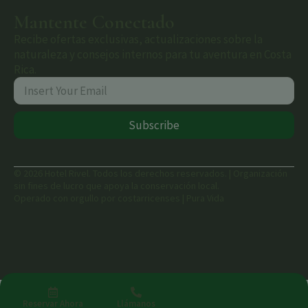
Mantente Conectado
Recibe ofertas exclusivas, actualizaciones sobre la
naturaleza y consejos internos para tu aventura en Costa
Rica.
Subscribe
© 2026 Hotel Rivel. Todos los derechos reservados. | Organización
sin fines de lucro que apoya la conservación local.
Operado con orgullo por costarricenses | Pura Vida
Reservar Ahora
Llámanos