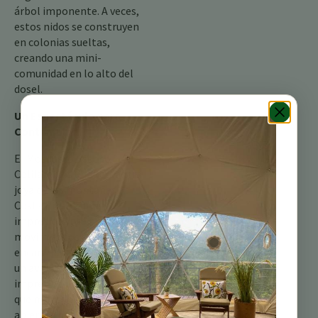
árbol imponente. A veces,
estos nidos se construyen
en colonias sueltas,
creando una mini-
comunidad en lo alto del
dosel.
Un Espectáculo para
Contemplar
El Mosquero Sedoso
Colilargo es una verdadera
joya de las montañas de
Costa Rica. Con su
impresionante plumaje,
movimientos gráciles y
encantadores llamados, es
un ave que dejará una
impresión duradera. Así
que mantén los ojos
abiertos mientras