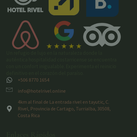
Un refugio de lujo en la naturaleza donde la
auténtica hospitalidad costarricense se encuentra
con un confort inigualable. Experimenta el reinicio
definitivo en el corazón del paraíso.
+506 8770 1654
info@hotelrivel.online
4km al final de La entrada rivel en tayutic, C.
Rivel, Provincia de Cartago, Turrialba, 30508,
Costa Rica
Enlaces Rápidos