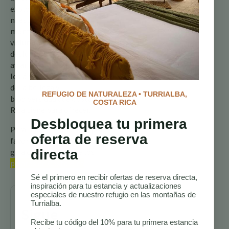
exploras los senderos de
nuestro refugio
montañoso. Podrías
vislumbrar a este
deslumbrante aristócrata
aviar revoloteando entre
los árboles, un testimonio
de la belleza y
REFUGIO DE NATURALEZA • TURRIALBA,
biodiversidad que Costa
COSTA RICA
Rica tiene para ofrecer.
Desbloquea tu primera
Para más información, por
oferta de reserva
favor consulta nuestra
guía completa sobre los
directa
pájaros de Costa Rica
Sé el primero en recibir ofertas de reserva directa,
inspiración para tu estancia y actualizaciones
especiales de nuestro refugio en las montañas de
Turrialba.
Sigue
Recibe tu código del 10% para tu primera estancia