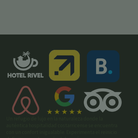
Un refugio de lujo en la naturaleza donde la
auténtica hospitalidad costarricense se encuentra
con un confort inigualable. Experimenta el reinicio