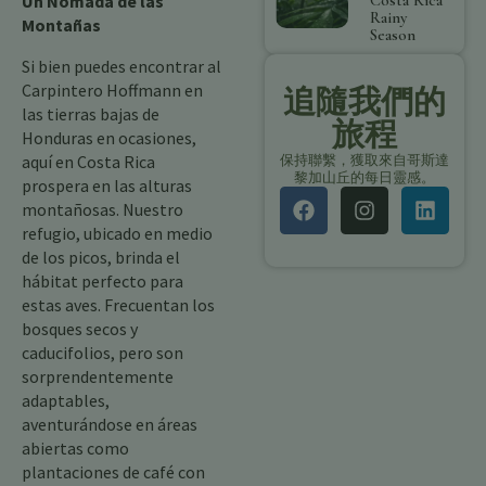
Un Nómada de las
Costa Rica
Rainy
Montañas
Season
Si bien puedes encontrar al
Carpintero Hoffmann en
追隨我們的
las tierras bajas de
旅程
Honduras en ocasiones,
aquí en Costa Rica
保持聯繫，獲取來自哥斯達
黎加山丘的每日靈感。
prospera en las alturas
montañosas. Nuestro
refugio, ubicado en medio
de los picos, brinda el
hábitat perfecto para
estas aves. Frecuentan los
bosques secos y
caducifolios, pero son
sorprendentemente
adaptables,
aventurándose en áreas
abiertas como
plantaciones de café con