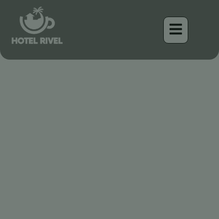
Un toque de color en las
montañas: el Carpintero
Hoffmann
Benjamin Charbonneau, CFA
April 16, 2026
6:32 am