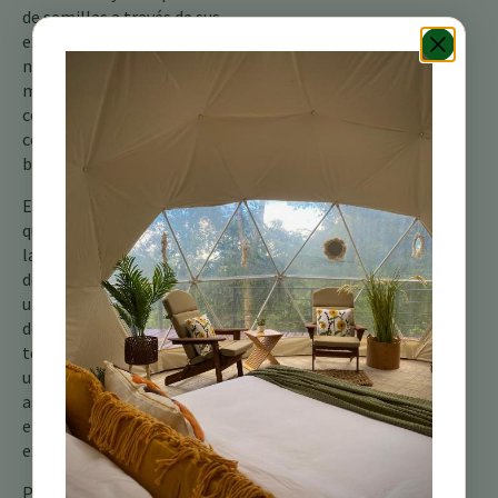
de semillas a través de sus
excrementos. Aquí, en
nuestro refugio de
montaña, nos enorgullece
compartir nuestro hábitat
con estas aves hermosas y
beneficiosas.
Entonces, la próxima vez
que estés contemplando
las impresionantes vistas
de las montañas, mantén
un ojo atento al destello
de blanco y negro. Quizás
tengas la suerte de ver a
un Carpintero Hoffmann,
agregando un toque de
encanto aviar a tu
experiencia costarricense.
Para obtener más