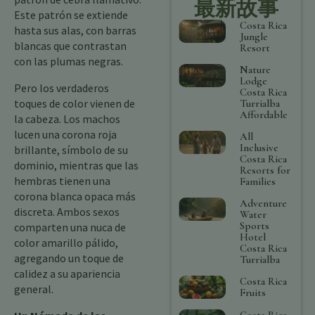
最新故事
Este patrón se extiende
Costa Rica
hasta sus alas, con barras
Jungle
blancas que contrastan
Resort
con las plumas negras.
Nature
Lodge
Pero los verdaderos
Costa Rica
toques de color vienen de
Turrialba
Affordable
la cabeza. Los machos
lucen una corona roja
All
Inclusive
brillante, símbolo de su
Costa Rica
dominio, mientras que las
Resorts for
hembras tienen una
Families
corona blanca opaca más
Adventure
discreta. Ambos sexos
Water
Sports
comparten una nuca de
Hotel
color amarillo pálido,
Costa Rica
agregando un toque de
Turrialba
calidez a su apariencia
Costa Rica
general.
Fruits