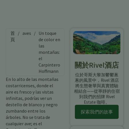
首
/
aves
/
Un toque
頁
de color en
las
montañas:
el
關於Rivel酒店
Carpintero
Hoffmann
位於哥斯大黎加鬱鬱蔥
En lo alto de las montañas
蔥的風景中，Rivel 酒店
costarricenses, donde el
將生態奢華與真實體驗
相結合——從寧靜的住宿
aire es fresco y las vistas
到我們的招牌 Rivel
infinitas, podrías ver un
Estate 咖啡。
destello de blanco y negro
zumbando entre los
探索我們的故事
árboles. No se trata de
cualquier ave; es el