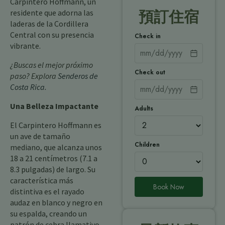
Carpintero Hoffmann, un
residente que adorna las
預訂住宿
laderas de la Cordillera
Central con su presencia
Check in
vibrante.
¿Buscas el mejor próximo
Check out
paso? Explora
Senderos de
Costa Rica
.
Una Belleza Impactante
Adults
El Carpintero Hoffmann es
un ave de tamaño
Children
mediano, que alcanza unos
18 a 21 centímetros (7.1 a
8.3 pulgadas) de largo. Su
característica más
Book Now
distintiva es el rayado
audaz en blanco y negro en
su espalda, creando un
patrón de cebra llamativo.