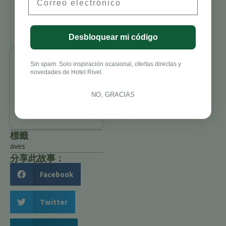
Cosas que
Hacer en
Costa Rica
Desbloquear mi código
Benjamin
Sin spam. Solo inspiración ocasional, ofertas directas y
novedades de Hotel Rivel.
Charbonneau,
CFA
NO, GRACIAS
All Posts
標籤
aves
分享此故事：
Facebook
Twitter