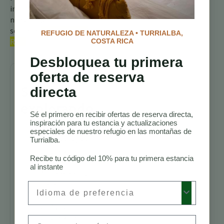
información, consulte
nuestra guía completa
sobre las
aves de Costa
REFUGIO DE NATURALEZA • TURRIALBA,
Rica.
COSTA RICA
Desbloquea tu primera
oferta de reserva
Sigue
directa
explorando
Sé el primero en recibir ofertas de reserva directa,
inspiración para tu estancia y actualizaciones
Senderos para
especiales de nuestro refugio en las montañas de
Turrialba.
Caminatas en
Costa Rica
Recibe tu código del 10% para tu primera estancia
Mejores
al instante
Alojamientos
para
Preferred Language
Avistamiento
de Aves en
Costa Rica
Email