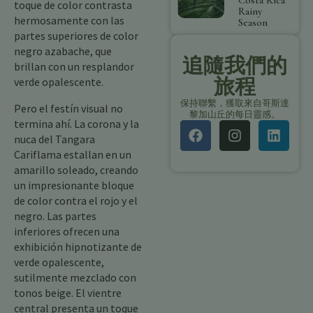
Costa Rica
toque de color contrasta
Rainy
hermosamente con las
Season
partes superiores de color
negro azabache, que
追隨我們的
brillan con un resplandor
旅程
verde opalescente.
保持聯繫，獲取來自哥斯達
Pero el festín visual no
黎加山丘的每日靈感。
termina ahí. La corona y la
nuca del Tangara
Cariflama estallan en un
amarillo soleado, creando
un impresionante bloque
de color contra el rojo y el
negro. Las partes
inferiores ofrecen una
exhibición hipnotizante de
verde opalescente,
sutilmente mezclado con
tonos beige. El vientre
central presenta un toque