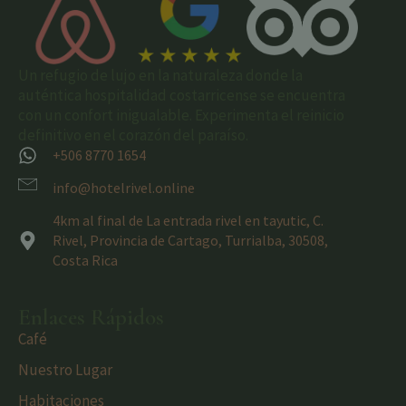
Un refugio de lujo en la naturaleza donde la
auténtica hospitalidad costarricense se encuentra
con un confort inigualable. Experimenta el reinicio
definitivo en el corazón del paraíso.
+506 8770 1654
info@hotelrivel.online
4km al final de La entrada rivel en tayutic, C.
Rivel, Provincia de Cartago, Turrialba, 30508,
Costa Rica
Enlaces Rápidos
Café
Nuestro Lugar
Habitaciones