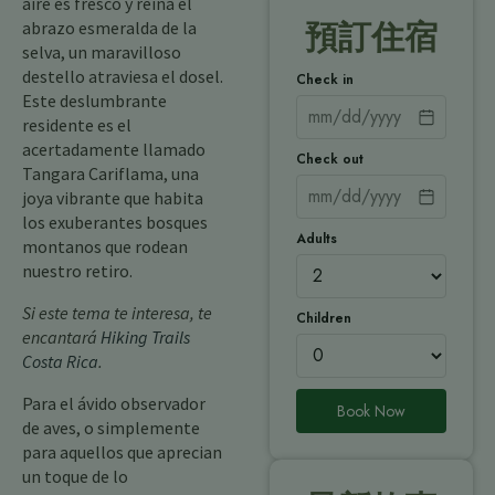
aire es fresco y reina el
abrazo esmeralda de la
預訂住宿
selva, un maravilloso
destello atraviesa el dosel.
Check in
Este deslumbrante
residente es el
acertadamente llamado
Check out
Tangara Cariflama, una
joya vibrante que habita
los exuberantes bosques
Adults
montanos que rodean
nuestro retiro.
Si este tema te interesa, te
Children
encantará
Hiking Trails
Costa Rica
.
Para el ávido observador
Book Now
de aves, o simplemente
para aquellos que aprecian
un toque de lo