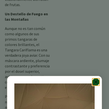
de frutas.
Un Destello de Fuego en
las Montañas
Aunque no es tan común
como algunos de sus
primos tangaras de
colores brillantes, el
Tangara Cariflama es una
verdadera joya aviar. Con su
máscara ardiente, plumaje
contrastante y preferencia
por el dosel superior,
avistar uno puede sentirse
como un descubrimiento
encantador.
Para aquellos que visitan
nuestro retiro en la
montaña, mantengan los