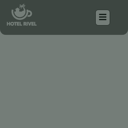
Un Destello de Belleza: El
Tangara Cariflama
Despega en Nuestro
Refugio de Montaña
Benjamin Charbonneau, CFA
April 17, 2026
1:32 am