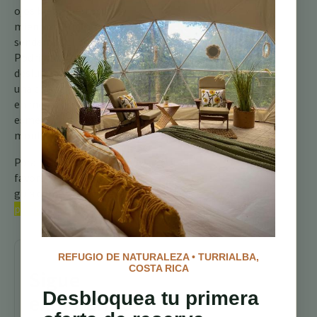
ojos bien abiertos
mientras exploran los
senderos del bosque.
Podrían vislumbrar este
deslumbrante tangara,
una chispa fugaz de fuego
en medio del abrazo
esmeralda de las
montañas costarricenses.
Para más información, por
favor consulta nuestra
guía completa sobre los
pájaros de Costa Rica
REFUGIO DE NATURALEZA • TURRIALBA,
COSTA RICA
Sigue
Desbloquea tu primera
explorando