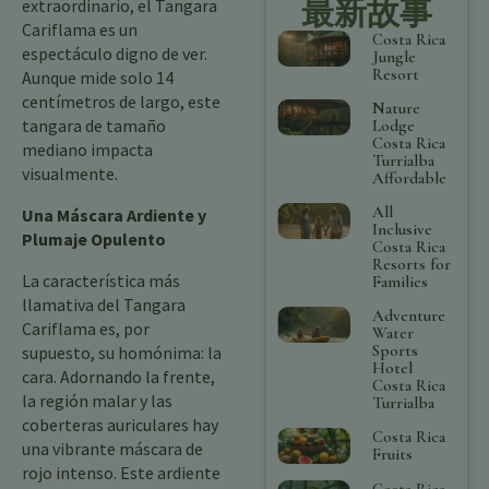
最新故事
extraordinario, el Tangara
Cariflama es un
Costa Rica
espectáculo digno de ver.
Jungle
Resort
Aunque mide solo 14
centímetros de largo, este
Nature
tangara de tamaño
Lodge
Costa Rica
mediano impacta
Turrialba
visualmente.
Affordable
All
Una Máscara Ardiente y
Inclusive
Plumaje Opulento
Costa Rica
Resorts for
La característica más
Families
llamativa del Tangara
Adventure
Cariflama es, por
Water
Sports
supuesto, su homónima: la
Hotel
cara. Adornando la frente,
Costa Rica
la región malar y las
Turrialba
coberteras auriculares hay
Costa Rica
una vibrante máscara de
Fruits
rojo intenso. Este ardiente