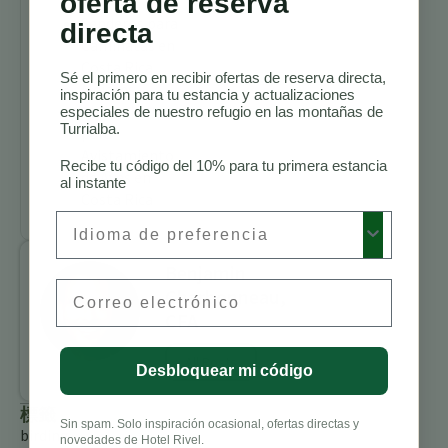
oferta de reserva
Senderos para
directa
Caminatas en
Costa Rica
Sé el primero en recibir ofertas de reserva directa,
Mejores
inspiración para tu estancia y actualizaciones
Alojamientos
especiales de nuestro refugio en las montañas de
Turrialba.
para
Avistamiento
Recibe tu código del 10% para tu primera estancia
de Aves en
al instante
Costa Rica
Preferred Language
Benjamin
Email
Charbonneau,
CFA
All Posts
Desbloquear mi código
標籤
Sin spam. Solo inspiración ocasional, ofertas directas y
birding
novedades de Hotel Rivel.