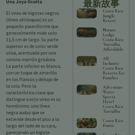
最新故事
Una Joya Oculta
Costa Rica
El vireo de bigotes negros
Jungle
(Vireo altiloquus) es un
Resort
pequeño paseriforme que
Nature
generalmente mide solo
Lodge
11,5 cm de largo. Su parte
Costa Rica
Turrialba
superior es de color verde
Affordable
oliva, acentuada por una
All
corona marrón grisácea.
Inclusive
La parte inferior es blanca,
Costa Rica
con un toque de amarillo
Resorts for
Families
en los flancos y debajo de
la cola. Pero la
Adventure
Water
característica clave que
Sports
distingue a este vireo es su
Hotel
homónimo: una línea
Costa Rica
Turrialba
negra audaz que se
extiende desde el pico a lo
Costa Rica
Fruits
largo del lado de su cara,
pareciendo un bigote.