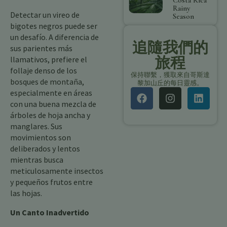
Costa Rica
Rainy
Detectar un vireo de
Season
bigotes negros puede ser
un desafío. A diferencia de
追隨我們的
sus parientes más
旅程
llamativos, prefiere el
follaje denso de los
保持聯繫，獲取來自哥斯達
bosques de montaña,
黎加山丘的每日靈感。
especialmente en áreas
con una buena mezcla de
árboles de hoja ancha y
manglares. Sus
movimientos son
deliberados y lentos
mientras busca
meticulosamente insectos
y pequeños frutos entre
las hojas.
Un Canto Inadvertido