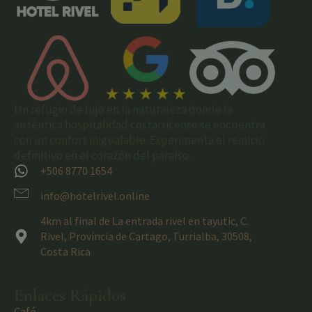
Un refugio de lujo en la naturaleza donde la
auténtica hospitalidad costarricense se encuentra
con un confort inigualable. Experimenta el reinicio
definitivo en el corazón del paraíso.
+506 8770 1654
info@hotelrivel.online
4km al final de La entrada rivel en tayutic, C.
Rivel, Provincia de Cartago, Turrialba, 30508,
Costa Rica
Enlaces Rápidos