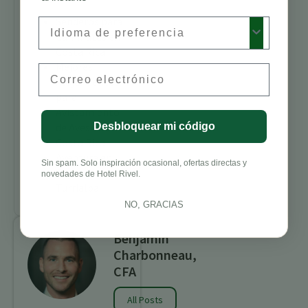
Senderos para
Preferred Language
Caminatas en
Costa Rica
Mejores
Email
Alojamientos
para
Avistamiento
de Aves en
Desbloquear mi código
Costa Rica
Aventura en
Sin spam. Solo inspiración ocasional, ofertas directas y
Costa Rica
novedades de Hotel Rivel.
Turrialba
NO, GRACIAS
Benjamin
Charbonneau,
CFA
All Posts