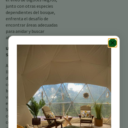
junto con otras especies
dependientes del bosque,
enfrenta el desafío de
encontrar áreas adecuadas
para anidar y buscar
alimento.
Un Espectáculo (y un
Sonido) para Contemplar
Aunque no es tan
llamativo como algunos
de sus vecinos
costarricenses, el vireo de
bigotes negros es un
valioso añadido a los
ecosistemas de montaña.
Su dulce canto y su papel
como insectívoro
contribuyen a la salud