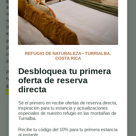
general del bosque. Para
aquellos que visitan
nuestro refugio de
montaña, estar atentos al
llamado “whip-Tom-
Kelly” y escudriñar
pacientemente el follaje
podría recompensarlos
con un vistazo de esta
REFUGIO DE NATURALEZA • TURRIALBA,
COSTA RICA
pequeña joya.
Desbloquea tu primera
Para más información, por
favor consulta nuestra
oferta de reserva
guía completa sobre los
directa
aves de Costa Rica.
Sé el primero en recibir ofertas de reserva directa,
inspiración para tu estancia y actualizaciones
especiales de nuestro refugio en las montañas de
Turrialba.
Sigue
explorando
Recibe tu código del 10% para tu primera estancia
al instante