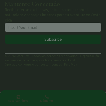
Mantente Conectado
Recibe ofertas exclusivas, actualizaciones sobre la
naturaleza y consejos internos para tu aventura en Costa
Rica.
Subscribe
© 2026 Hotel Rivel. Todos los derechos reservados. | Organización
sin fines de lucro que apoya la conservación local.
Operado con orgullo por costarricenses | Pura Vida
Reservar Ahora
Llámanos