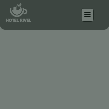
Un Cantante Tímido: El
Vireo de Bigotes Negros de
las Tierras Altas de Costa
Rica
Benjamin Charbonneau, CFA
April 16, 2026
7:27 am