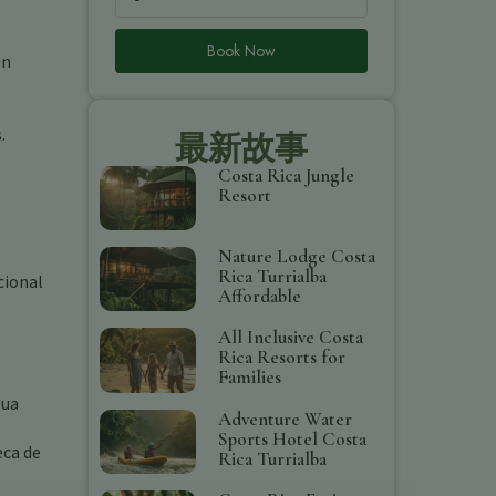
Book Now
én
.
最新故事
Costa Rica Jungle
Resort
Nature Lodge Costa
Rica Turrialba
cional
Affordable
All Inclusive Costa
Rica Resorts for
Families
gua
Adventure Water
Sports Hotel Costa
eca de
Rica Turrialba