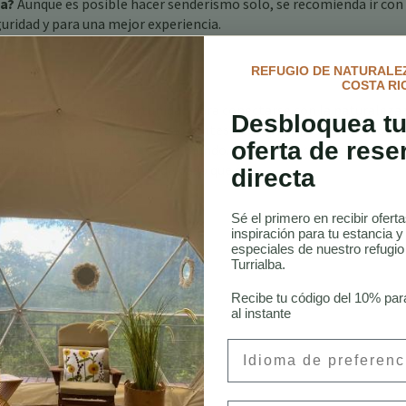
ca?
Aunque es posible hacer senderismo solo, se recomienda ir con
uridad y para una mejor experiencia.
REFUGIO DE NATURALEZ
COSTA RI
idad física; es una oportunidad para conectarse con la naturaleza 
Desbloquea tu
rsos senderos, paisajes impresionantes y compromiso con el ecotu
oferta de rese
enderismo más memorables del mundo. Ya sea que estés recorriendo
a aventura te espera en cada paso que das.
directa
Sé el primero en recibir ofert
inspiración para tu estancia y
especiales de nuestro refugi
Turrialba.
Recibe tu código del 10% par
aje Definitiva
al instante
alba
Preferred Language