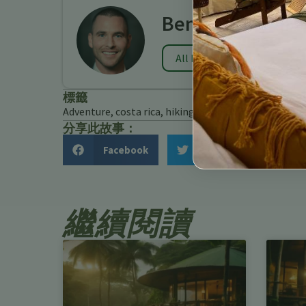
Benjamin Charb
All Posts
標籤
Adventure
,
costa rica
,
hiking
,
Spanish
,
travel
分享此故事：
Facebook
Twitter
繼續閱讀