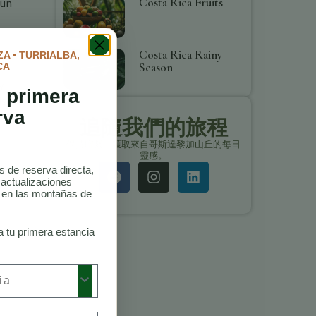
Costa Rica Fruits
 un
Costa Rica Rainy
A • TURRIALBA,
Season
CA
y
 primera
rismo,
rva
追隨我們的旅程
保持聯繫，獲取來自哥斯達黎加山丘的每日
靈感。
as de reserva directa,
 actualizaciones
o en las montañas de
a tu primera estancia