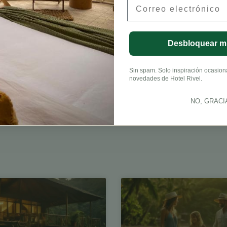
Email
onneau, CFA
Desbloquear m
Sin spam. Solo inspiración ocasional
novedades de Hotel Rivel.
NO, GRACI
LinkedIn