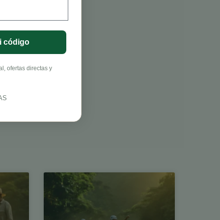
i código
, ofertas directas y
AS