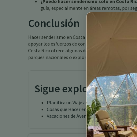
¿Puedo hacer senderismo solo en Costa Ri
guía, especialmente en áreas remotas, por seg
Conclusión
Hacer senderismo en Costa Rica es más que una activ
apoyar los esfuerzos de conservación. Con sus dive
Costa Rica ofrece algunas de las experiencias de s
parques nacionales o explorando senderos ocultos, l
Sigue explorando
Planifica un Viaje a Costa Rica: Tu Guía de Vi
Cosas que Hacer en Costa Rica
Vacaciones de Aventura en Costa Rica Turri