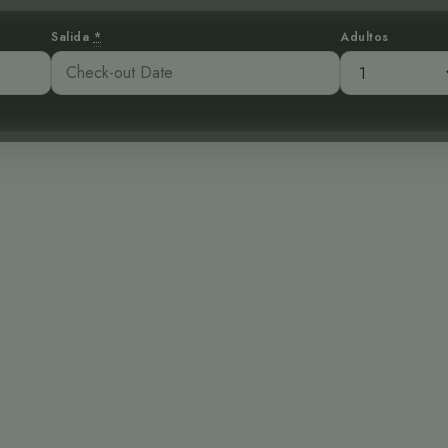
Salida
*
Adultos
r: Un Elegante
ontañas Costarri
:55 pm