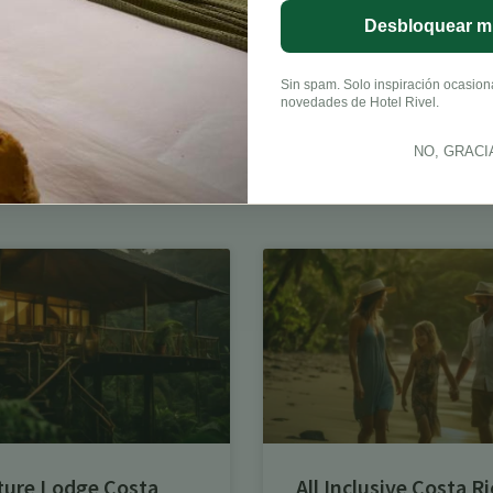
Desbloquear m
Sin spam. Solo inspiración ocasional
LinkedIn
novedades de Hotel Rivel.
NO, GRACI
ture Lodge Costa
All Inclusive Costa Ri