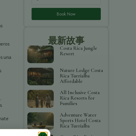
Book Now
as
最新故事
ueros
Costa Rica Jungle
Resort
es una
Nature Lodge Costa
s
Rica Turrialba
Affordable
All Inclusive Costa
Rica Resorts for
.
Families
as
Adventure Water
mate
Sports Hotel Costa
Rica Turrialba
 un