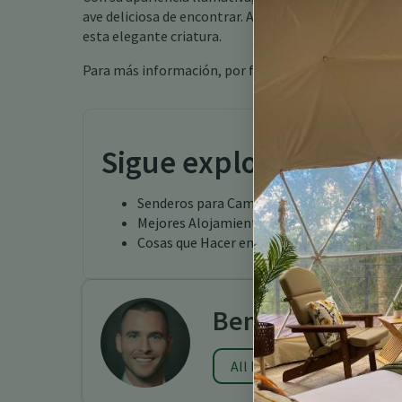
ave deliciosa de encontrar. Así que mantén los ojos 
esta elegante criatura.
Para más información, por favor consulta nuestra g
Sigue explorando
Senderos para Caminatas en Costa Rica
Mejores Alojamientos para Avistamiento de
Cosas que Hacer en Costa Rica
Benjamin Charb
All Posts