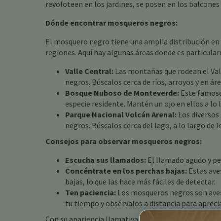
revoloteen en los jardines, se posen en los balcones 
Dónde encontrar mosqueros negros:
El mosquero negro tiene una amplia distribución en
regiones. Aquí hay algunas áreas donde es particula
Valle Central:
Las montañas que rodean el Val
negros. Búscalos cerca de ríos, arroyos y en ár
Bosque Nuboso de Monteverde:
Este famoso 
especie residente. Mantén un ojo en ellos a lo l
Parque Nacional Volcán Arenal:
Los diversos
negros. Búscalos cerca del lago, a lo largo de l
Consejos para observar mosqueros negros:
Escucha sus llamados:
El llamado agudo y pe
Concéntrate en los perchas bajas:
Estas ave
bajas, lo que las hace más fáciles de detectar.
Ten paciencia:
Los mosqueros negros son aves
tu tiempo y obsérvalos a distancia para aprec
Con su apariencia llamativa, personalidad animada 