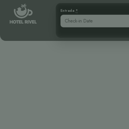
Entrada
*
Le Phébé Noi
las M
Benjamin Charbonneau, CFA
April 16, 2026
2