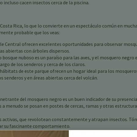
o incluso cacen insectos cerca de la piscina.
 Costa Rica, lo que lo convierte en un espectáculo común en much
rmente probable que los veas:
le Central ofrecen excelentes oportunidades para observar mosq
eas abiertas con árboles dispersos.
bosque nuboso es un paraíso para las aves, y el mosquero negro 
argo de los senderos y cerca de los claros.
 hábitats de este parque ofrecen un hogar ideal para los mosquero
os senderos y en áreas abiertas cerca del volcán.
netrante del mosquero negro es un buen indicador de su presencia
s a menudo se posan en postes de cercas, ramas y otras estructur
 activas, que revolotean constantemente y atrapan insectos. Tó
iar su fascinante comportamiento.
y abundancia en las montañas de Costa Rica, el mosquero negro es