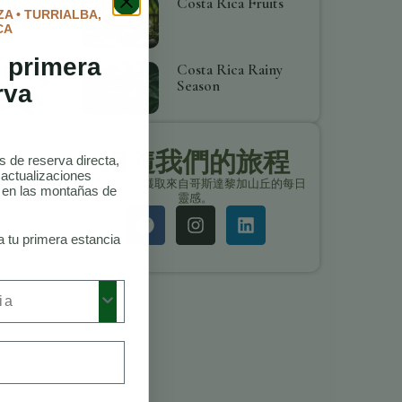
Costa Rica Fruits
A • TURRIALBA,
azo de
CA
 primera
Costa Rica Rainy
Season
rva
追隨我們的旅程
as de reserva directa,
 actualizaciones
保持聯繫，獲取來自哥斯達黎加山丘的每日
o en las montañas de
靈感。
a tu primera estancia