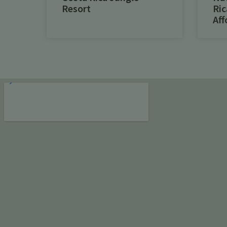
Resort
Ric
Aff