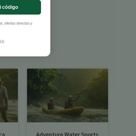
i código
, ofertas directas y
AS
ca
Adventure Water Sports