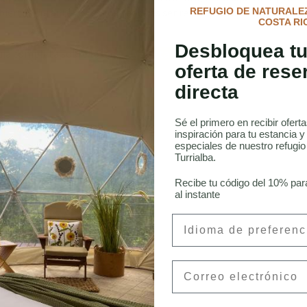
REFUGIO DE NATURALEZ
abiertos durante tu retiro, y podrías ser recompensado con un vist
COSTA RI
Desbloquea tu
uía completa sobre los
aves de Costa Rica.
oferta de rese
directa
Sé el primero en recibir ofert
inspiración para tu estancia y
especiales de nuestro refugi
Turrialba.
 Aves en Costa Rica
Recibe tu código del 10% par
al instante
Preferred Language
onneau, CFA
Email