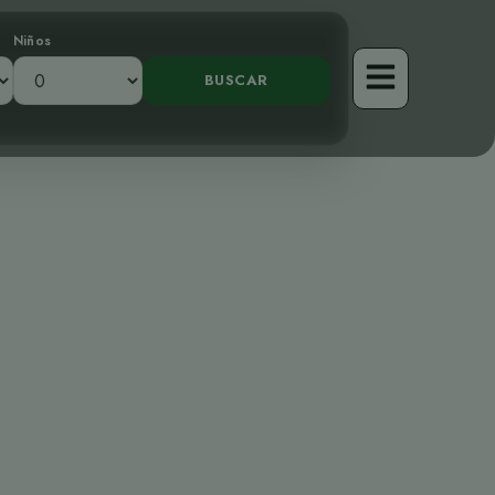
Niños
 Compañero de
censes