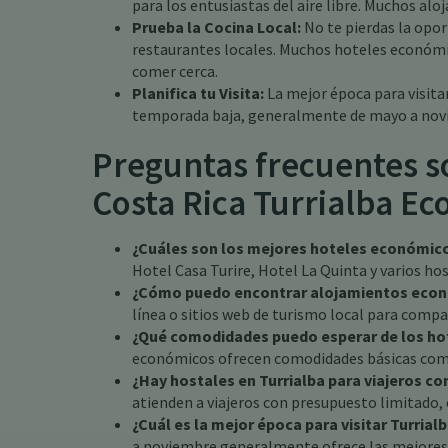
para los entusiastas del aire libre. Muchos al
Prueba la Cocina Local:
No te pierdas la opor
restaurantes locales. Muchos hoteles económ
comer cerca.
Planifica tu Visita:
La mejor época para visita
temporada baja, generalmente de mayo a nov
Preguntas frecuentes s
Costa Rica Turrialba E
¿Cuáles son los mejores hoteles económico
Hotel Casa Turire, Hotel La Quinta y varios hos
¿Cómo puedo encontrar alojamientos econó
línea o sitios web de turismo local para compa
¿Qué comodidades puedo esperar de los ho
económicos ofrecen comodidades básicas como W
¿Hay hostales en Turrialba para viajeros c
atienden a viajeros con presupuesto limitado,
¿Cuál es la mejor época para visitar Turria
a noviembre generalmente ofrece las mejores t