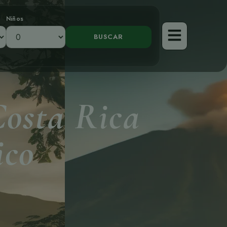
Niños
Costa Rica
ico