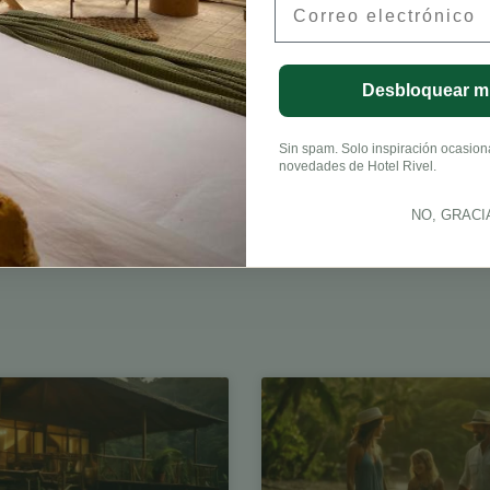
onneau, CFA
Desbloquear m
Sin spam. Solo inspiración ocasional
novedades de Hotel Rivel.
NO, GRACI
LinkedIn