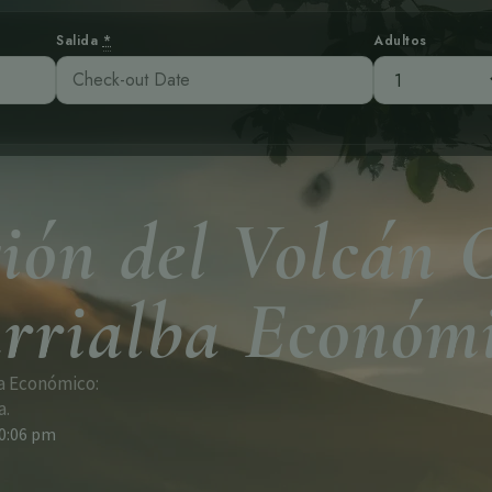
Salida
*
Adultos
ión del Volcán 
rrialba Económ
ba Económico:
a.
0:06 pm