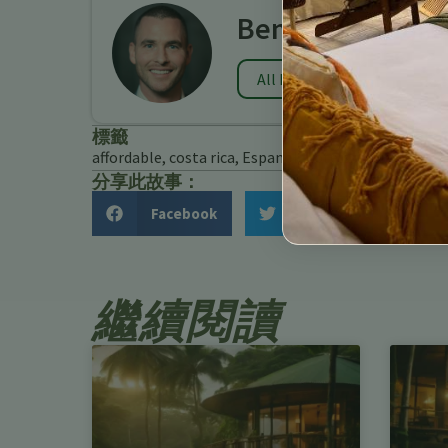
Benjamin Charb
All Posts
標籤
affordable
,
costa rica
,
Espanol
,
hotels
,
Turrialba
分享此故事：
Facebook
Twitter
繼續閱讀