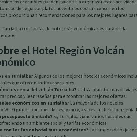
ojamientos asequibles pueden ayudarte a organizar estas actividade
tunidad de degustar platos auténticos costarricenses en los
icos proporcionan recomendaciones para los mejores lugares par
r Turrialba con tarifas de hotel más económicas es durante la
iembre.
obre el Hotel Región Volcán
conómico
s en Turrialba?
Algunos de los mejores hoteles económicos incl
tales que ofrecen tarifas asequibles.
micos cerca del volcán Turrialba?
Utiliza plataformas de viaje
rar precios y leer reseñas para encontrar las mejores ofertas.
teles económicos en Turrialba?
La mayoría de los hoteles
i-Fi gratis, opciones de desayuno y, a veces, incluso tours guiad
on presupuesto limitado?
Sí, Turrialba tiene varios hostales que
 ofreciendo un ambiente social y tarifas económicas.
lba con tarifas de hotel más económicas?
La temporada baja de
arifas para hoteles en Turrialba.