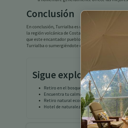
Conclusión
En conclusión, Turrialba es un destino fantástico pa
la región volcánica de Costa Rica. Con una variedad d
que este encantador pueblo tiene para ofrecer sin g
Turrialba o sumergiéndote en la cultura local, los a
Sigue explorando
Retiro en el bosque nuboso de Costa Rica
Encuentra tu calma en las tierras altas de 
Retiro natural económico Costa Rica Turri
Hotel de naturaleza salvaje Costa Rica Turr