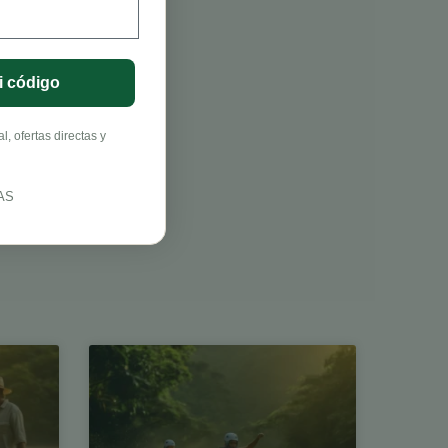
i código
, ofertas directas y
AS