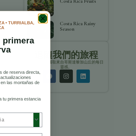
Costa Rica Fruits
Costa Rica Rainy
A • TURRIALBA,
a de
CA
Season
o lo
 primera
rva
ura.
追隨我們的旅程
保持聯繫，獲取來自哥斯達黎加山丘的每日
靈感。
as de reserva directa,
 actualizaciones
o en las montañas de
a tu primera estancia