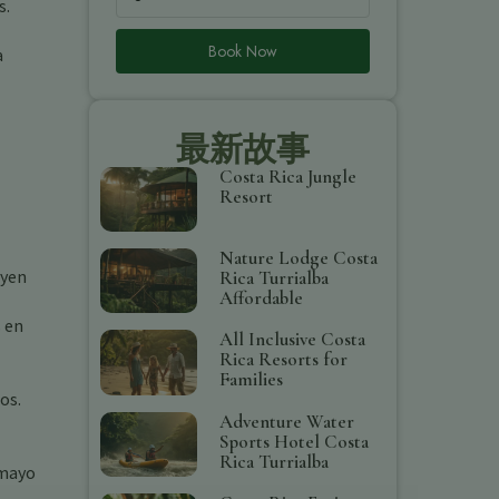
s.
Book Now
a
最新故事
Costa Rica Jungle
Resort
Nature Lodge Costa
uyen
Rica Turrialba
Affordable
s en
All Inclusive Costa
Rica Resorts for
Families
os.
Adventure Water
Sports Hotel Costa
Rica Turrialba
 mayo