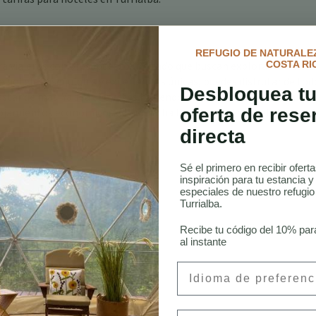
REFUGIO DE NATURALEZ
ra viajeros con presupuesto limitado que buscan explorar la bellez
COSTA RI
e hoteles asequibles y experiencias únicas, puedes disfrutar de tod
Desbloquea tu
astar de más. Ya sea que estés haciendo senderismo en el Volcán
oferta de rese
lojamientos económicos de Turrialba facilitan disfrutar de tu avent
directa
Sé el primero en recibir ofert
inspiración para tu estancia y
especiales de nuestro refugi
Turrialba.
Recibe tu código del 10% par
Costa Rica
al instante
alba
ialba
Preferred Language
Email