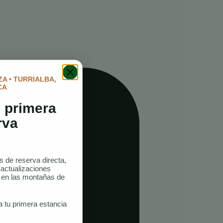
A • TURRIALBA,
CA
 primera
rva
as de reserva directa,
 actualizaciones
o en las montañas de
a tu primera estancia