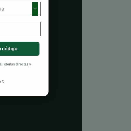
i código
, ofertas directas y
AS