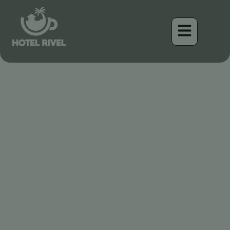
El Vireo Ojo Blanco: La
Abeja Laboriosa de los
Matorrales
Benjamin Charbonneau, CFA
April 16, 2026
7:19 am