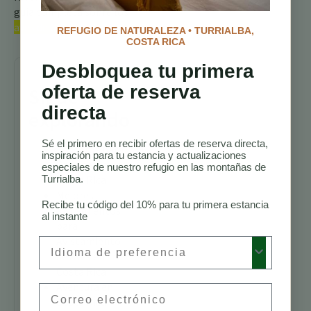
guía completa sobre los
aves de Costa Rica.
REFUGIO DE NATURALEZA • TURRIALBA,
COSTA RICA
Desbloquea tu primera
oferta de reserva
Sigue
directa
explorando
Sé el primero en recibir ofertas de reserva directa,
Senderos para
inspiración para tu estancia y actualizaciones
Caminatas en
especiales de nuestro refugio en las montañas de
Turrialba.
Costa Rica
Mejores
Recibe tu código del 10% para tu primera estancia
Alojamientos
al instante
para
Avistamiento
Preferred Language
de Aves en
Costa Rica
Aventura en
Email
Costa Rica