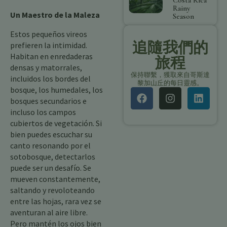
Costa Rica
Rainy
Un Maestro de la Maleza
Season
Estos pequeños vireos
追隨我們的
prefieren la intimidad.
Habitan en enredaderas
旅程
densas y matorrales,
保持聯繫，獲取來自哥斯達
incluidos los bordes del
黎加山丘的每日靈感。
bosque, los humedales, los
bosques secundarios e
incluso los campos
cubiertos de vegetación. Si
bien puedes escuchar su
canto resonando por el
sotobosque, detectarlos
puede ser un desafío. Se
mueven constantemente,
saltando y revoloteando
entre las hojas, rara vez se
aventuran al aire libre.
Pero mantén los ojos bien