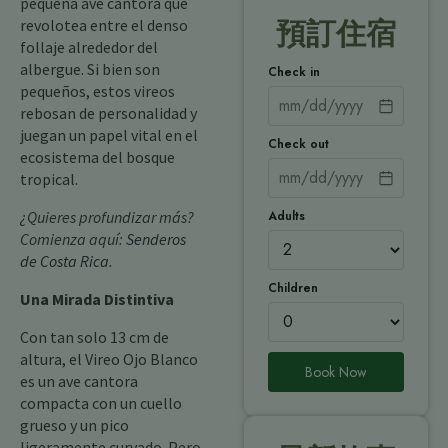
pequeña ave cantora que
revolotea entre el denso
預訂住宿
follaje alrededor del
albergue. Si bien son
Check in
pequeños, estos vireos
rebosan de personalidad y
juegan un papel vital en el
Check out
ecosistema del bosque
tropical.
Adults
¿Quieres profundizar más?
Comienza aquí:
Senderos
de Costa Rica
.
Children
Una Mirada Distintiva
Con tan solo 13 cm de
altura, el Vireo Ojo Blanco
Book Now
es un ave cantora
compacta con un cuello
grueso y un pico
ligeramente curvado. Pero