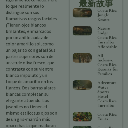
最新故事
lo que realmente lo
Costa Rica
distingue son sus
Jungle
llamativos rasgos faciales.
Resort
¡Tienen ojos blancos
Nature
brillantes, enmarcados
Lodge
por un anillo audaz de
Costa Rica
Turrialba
color amarillo sol, como
Affordable
un pajarito con gafas! Sus
All
partes superiores son de
Inclusive
un verde oliva fresco, que
Costa Rica
contrasta con su vientre
Resorts for
Families
blanco impoluto y un
toque de amarillo en los
Adventure
Water
flancos. Dos barras alares
Sports
blancas completan su
Hotel
elegante atuendo. Los
Costa Rica
Turrialba
juveniles no tienen el
mismo estilo; sus ojos son
Costa Rica
Fruits
de un gris-marrón más
opaco hasta que maduran.