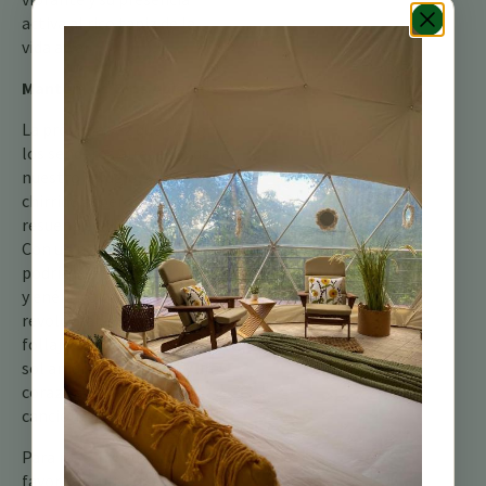
activa al rico tapiz de la
vida aviar.
Mantén los Ojos Abiertos
La próxima vez que explore
los senderos alrededor de
nuestro refugio, escuche el
chirrido áspero que
resuena en los matorrales.
Con un poco de paciencia,
podrías ver a este pequeño
y enérgico cantor,
revoloteando entre el
follaje con sus lentes de
sol amarillo brillante y un
corazón lleno de
canciones.
Para más información, por
favor consulta nuestra