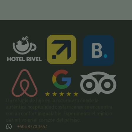
Un refugio de lujo en la naturaleza donde la
auténtica hospitalidad costarricense se encuentra
con un confort inigualable. Experimenta el reinicio
definitivo en el corazón del paraíso.
+506 8770 1654