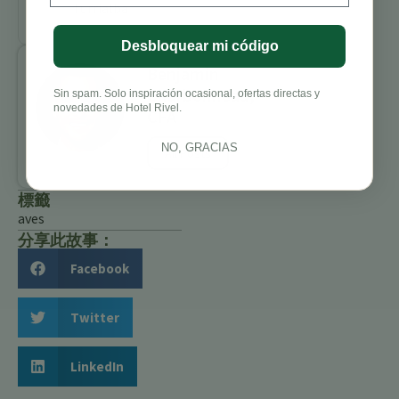
Turrialba
Desbloquear mi código
Benjamin
Charbonneau,
Sin spam. Solo inspiración ocasional, ofertas directas y
novedades de Hotel Rivel.
CFA
NO, GRACIAS
All Posts
標籤
aves
分享此故事：
Facebook
Twitter
LinkedIn