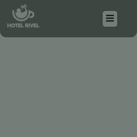
El Tesoro de Alas
Leonadas: Un Acróbata
Alado en el Dosel
Costarricense
Benjamin Charbonneau, CFA
April 17, 2026
8:23 pm