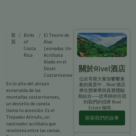
首
/
Birds
/
El Tesoro de
頁
of
Alas
Costa
Leonadas: Un
Rica
Acróbata
Alado en el
關於Rivel酒店
Dosel
Costarricense
位於哥斯大黎加鬱鬱蔥
En lo alto del abrazo
蔥的風景中，Rivel 酒店
esmeralda de las
將生態奢華與真實體驗
相結合——從寧靜的住宿
montañas costarricenses,
到我們的招牌 Rivel
un destello de canela
Estate 咖啡。
llama tu atención. Es el
Trepador Alirrufo, un
探索我們的故事
cautivador acróbata que
revolotea entre las ramas.