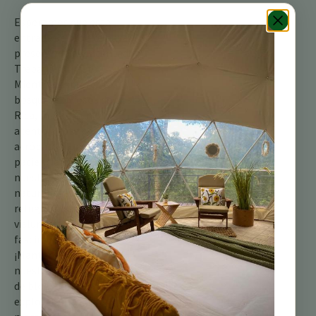
Esperamos que esta
entrada de blog te haya
presentado al encantador
Trepador Alirrufo.
Mientras exploras los
bosques lluviosos de Costa
Rica, mantén un ojo
atento a este pequeño
acróbata. Con un poco de
paciencia y la guía de
nuestros experimentados
naturalistas aquí en el
refugio, podrías
vislumbrar a esta
fascinante criatura.
¡Mantente atento a
nuestra próxima entrada
de blog, donde
exploraremos otra