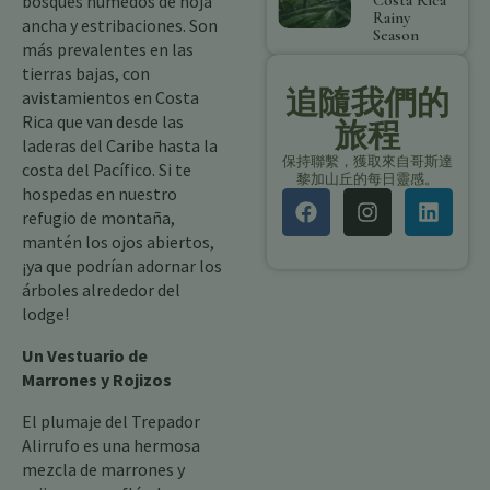
bosques húmedos de hoja
Costa Rica
Rainy
ancha y estribaciones. Son
Season
más prevalentes en las
tierras bajas, con
追隨我們的
avistamientos en Costa
Rica que van desde las
旅程
laderas del Caribe hasta la
保持聯繫，獲取來自哥斯達
costa del Pacífico. Si te
黎加山丘的每日靈感。
hospedas en nuestro
refugio de montaña,
mantén los ojos abiertos,
¡ya que podrían adornar los
árboles alrededor del
lodge!
Un Vestuario de
Marrones y Rojizos
El plumaje del Trepador
Alirrufo es una hermosa
mezcla de marrones y