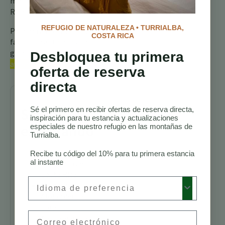
maravilla alada de Costa
Rica!
REFUGIO DE NATURALEZA • TURRIALBA,
Para más información, por
COSTA RICA
favor consulte nuestra
guía completa sobre las
Desbloquea tu primera
aves de Costa Rica
oferta de reserva
directa
Sigue
Sé el primero en recibir ofertas de reserva directa,
inspiración para tu estancia y actualizaciones
explorando
especiales de nuestro refugio en las montañas de
Turrialba.
Senderos para
Recibe tu código del 10% para tu primera estancia
al instante
Caminatas en
Costa Rica
Preferred Language
Mejores
Alojamientos
para
Email
Avistamiento