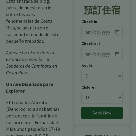
Esta entrada de blog,
parte de nuestra serie
預訂住宿
sobre las aves
fenomenales de Costa
Check in
Rica, se adentra en el
fascinante mundo de este
pequeño trepador.
Check out
Aprovecha al máximo tu
estancia: continúa con
Adults
Senderos de Caminata en
Costa Rica
.
Un Ave Diseñada para
Children
Explorar
El Trepador Alirrufo
(Dendrocincla anabatina)
Book Now
pertenece a la familia de
los horneros, Furnariidae.
Mide unos pequeños 17-19
centímetros (6.7-7.5