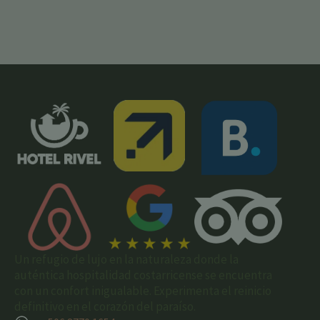
Un refugio de lujo en la naturaleza donde la
auténtica hospitalidad costarricense se encuentra
con un confort inigualable. Experimenta el reinicio
definitivo en el corazón del paraíso.