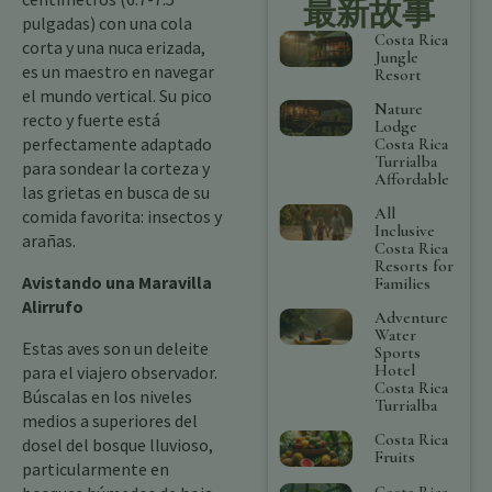
最新故事
pulgadas) con una cola
Costa Rica
corta y una nuca erizada,
Jungle
es un maestro en navegar
Resort
el mundo vertical. Su pico
Nature
recto y fuerte está
Lodge
perfectamente adaptado
Costa Rica
Turrialba
para sondear la corteza y
Affordable
las grietas en busca de su
All
comida favorita: insectos y
Inclusive
arañas.
Costa Rica
Resorts for
Avistando una Maravilla
Families
Alirrufo
Adventure
Water
Estas aves son un deleite
Sports
Hotel
para el viajero observador.
Costa Rica
Búscalas en los niveles
Turrialba
medios a superiores del
Costa Rica
dosel del bosque lluvioso,
Fruits
particularmente en