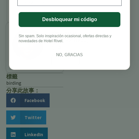
de Aves en
Costa Rica
Desbloquear mi código
Benjamin
Sin spam. Solo inspiración ocasional, ofertas directas y
Charbonneau,
novedades de Hotel Rivel.
CFA
NO, GRACIAS
All Posts
標籤
birding
分享此故事：
Facebook
Twitter
LinkedIn