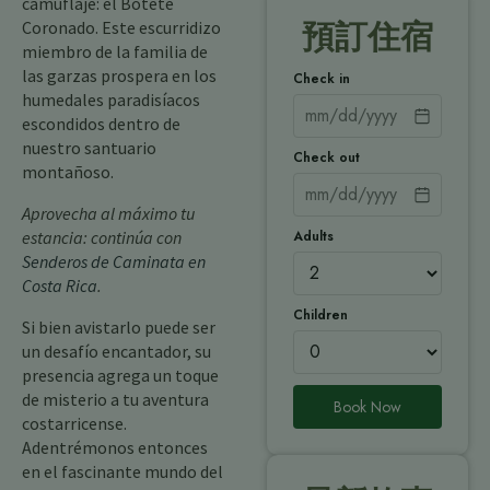
camuflaje: el Botete
Coronado. Este escurridizo
預訂住宿
miembro de la familia de
las garzas prospera en los
Check in
humedales paradisíacos
escondidos dentro de
nuestro santuario
Check out
montañoso.
Aprovecha al máximo tu
Adults
estancia: continúa con
Senderos de Caminata en
Costa Rica
.
Children
Si bien avistarlo puede ser
un desafío encantador, su
presencia agrega un toque
de misterio a tu aventura
Book Now
costarricense.
Adentrémonos entonces
en el fascinante mundo del