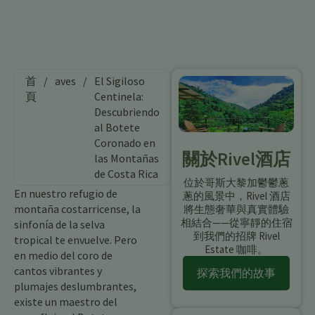
首
/
aves
/
El Sigiloso
頁
Centinela:
Descubriendo
al Botete
Coronado en
關於Rivel酒店
las Montañas
de Costa Rica
位於哥斯大黎加鬱鬱蔥
En nuestro refugio de
蔥的風景中，Rivel 酒店
montaña costarricense, la
將生態奢華與真實體驗
相結合——從寧靜的住宿
sinfonía de la selva
到我們的招牌 Rivel
tropical te envuelve. Pero
Estate 咖啡。
en medio del coro de
cantos vibrantes y
探索我們的故事
plumajes deslumbrantes,
existe un maestro del