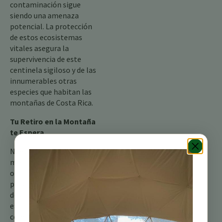
contaminación sigue
siendo una amenaza
potencial. La protección
de estos ecosistemas
vitales asegura la
supervivencia de este
centinela sigiloso y de las
innumerables otras
especies que habitan las
montañas de Costa Rica.
Tu Retiro en la Montaña
te Espera
Nuestro refugio de
montaña ofrece una
oportunidad única de
presenciar la biodiversidad
de Costa Rica, incluso a las
especies más esquivas
como el Botete Coronado.