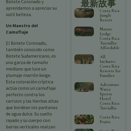
最新故事
Botete Coronado y
aprendamos a apreciar su
Costa Rica
sutil belleza.
Jungle
Resort
Un Maestro del
Nature
Camuflaje
Lodge
Costa Rica
El Botete Coronado,
Turrialba
Affordable
también conocido como
Botete Sudamericano, es
All
Inclusive
una garza de tamaño
Costa Rica
mediano que luce un
Resorts for
plumaje marrón beige.
Families
Esta coloración críptica
Adventure
actúa como un camuflaje
Water
Sports
perfecto contra los
Hotel
carrizos y las hierbas altas
Costa Rica
que bordean los pantanos
Turrialba
de agua dulce. Su cuello
Costa Rica
rayado y su cuerpo con
Fruits
barras verticales realzan