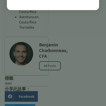
Avistamiento
de Aves en
Costa Rica
Aventura en
Costa Rica
Turrialba
Benjamin
Charbonneau,
CFA
All Posts
標籤
aves
分享此故事：
Facebook