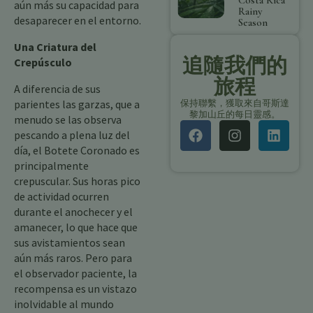
Costa Rica
aún más su capacidad para
Rainy
desaparecer en el entorno.
Season
Una Criatura del
追隨我們的
Crepúsculo
旅程
A diferencia de sus
parientes las garzas, que a
保持聯繫，獲取來自哥斯達
黎加山丘的每日靈感。
menudo se las observa
pescando a plena luz del
día, el Botete Coronado es
principalmente
crepuscular. Sus horas pico
de actividad ocurren
durante el anochecer y el
amanecer, lo que hace que
sus avistamientos sean
aún más raros. Pero para
el observador paciente, la
recompensa es un vistazo
inolvidable al mundo