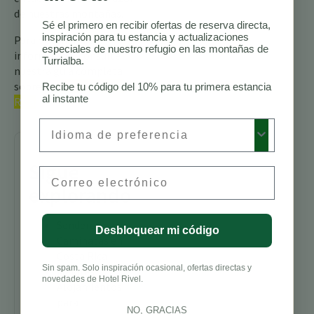
de nuestras montañas.
Sé el primero en recibir ofertas de reserva directa,
inspiración para tu estancia y actualizaciones
Para obtener más
especiales de nuestro refugio en las montañas de
información, consulte
Turrialba.
nuestra guía completa
sobre las
aves de Costa
Recibe tu código del 10% para tu primera estancia
al instante
Rica.
Preferred Language
Sigue
Email
explorando
Senderos para
Desbloquear mi código
Caminatas en
Costa Rica
Sin spam. Solo inspiración ocasional, ofertas directas y
Mejores
novedades de Hotel Rivel.
Alojamientos
para
NO, GRACIAS