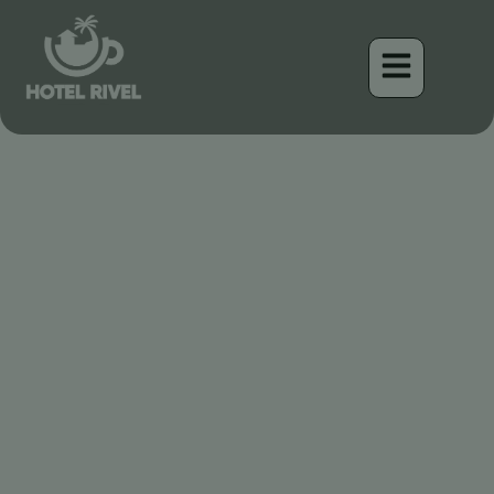
El Sigiloso Centinela:
Descubriendo al Botete
Coronado en las Montañas
de Costa Rica
Benjamin Charbonneau, CFA
May 13, 2026
6:21 pm