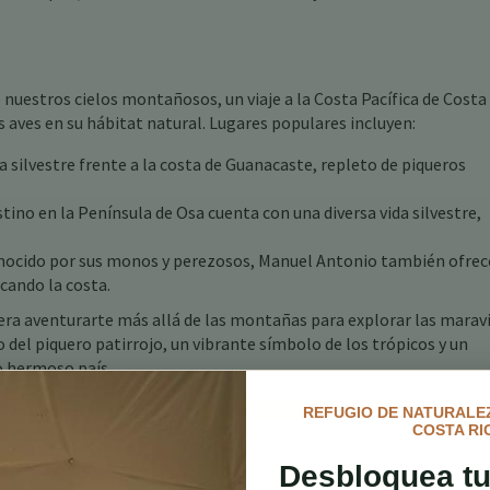
nuestros cielos montañosos, un viaje a la Costa Pacífica de Costa
 aves en su hábitat natural. Lugares populares incluyen:
 silvestre frente a la costa de Guanacaste, repleto de piqueros
tino en la Península de Osa cuenta con una diversa vida silvestre,
ocido por sus monos y perezosos, Manuel Antonio también ofrec
cando la costa.
idera aventurarte más allá de las montañas para explorar las maravi
 del piquero patirrojo, un vibrante símbolo de los trópicos y un
ro hermoso país.
uía completa sobre las
aves de Costa Rica
REFUGIO DE NATURALEZ
COSTA RI
Desbloquea tu