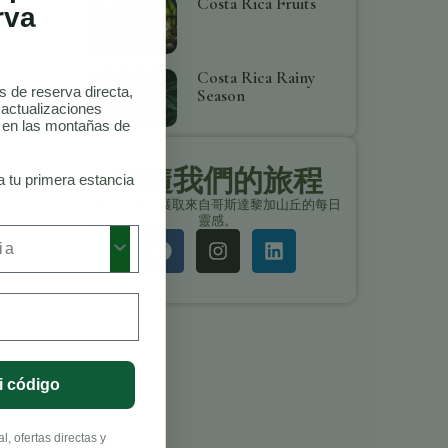
Costa Rica Fruits
rva
Costa Rica Rainy
as de reserva directa,
Season
 actualizaciones
o en las montañas de
追隨我們的旅程
a tu primera estancia
保持聯繫，獲取來自哥斯達黎加山丘的每日
靈感。
i código
, ofertas directas y