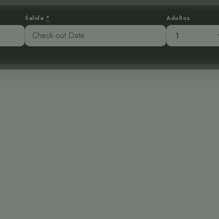
Salida
*
Adultos
atirrojo: Un Te
sto desde la Co
:58 am