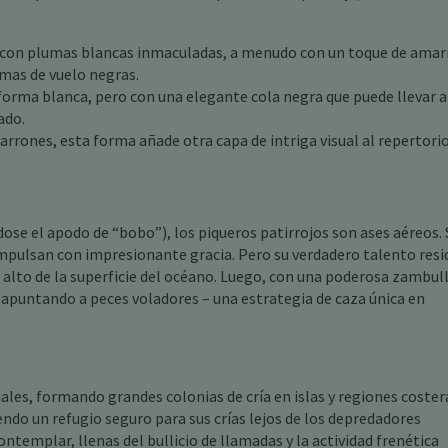
 con plumas blancas inmaculadas, a menudo con un toque de amari
mas de vuelo negras.
 forma blanca, pero con una elegante cola negra que puede llevar a
ado.
rrones, esta forma añade otra capa de intriga visual al repertorio
ose el apodo de “bobo”), los piqueros patirrojos son ases aéreos. 
impulsan con impresionante gracia. Pero su verdadero talento resi
 alto de la superficie del océano. Luego, con una poderosa zambull
 apuntando a peces voladores – una estrategia de caza única en
ales, formando grandes colonias de cría en islas y regiones coster
endo un refugio seguro para sus crías lejos de los depredadores
ntemplar, llenas del bullicio de llamadas y la actividad frenética