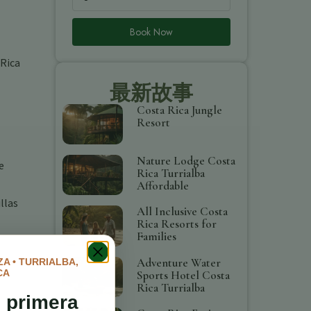
Book Now
 Rica
最新故事
Costa Rica Jungle
Resort
Nature Lodge Costa
e
Rica Turrialba
Affordable
llas
All Inclusive Costa
Rica Resorts for
Families
Adventure Water
A • TURRIALBA,
CA
Sports Hotel Costa
Rica Turrialba
 primera