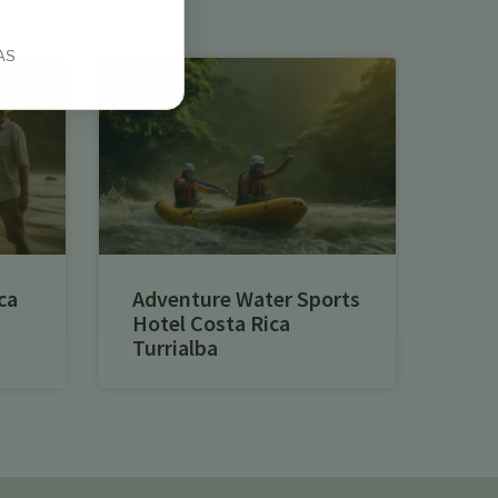
AS
ca
Adventure Water Sports
Hotel Costa Rica
Turrialba