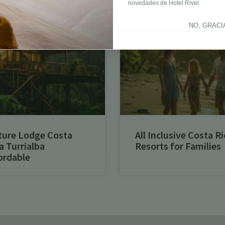
novedades de Hotel Rivel.
NO, GRACI
ture Lodge Costa
All Inclusive Costa Ri
a Turrialba
Resorts for Families
ordable