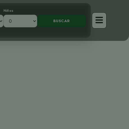
Niños
soro Tropical
sta