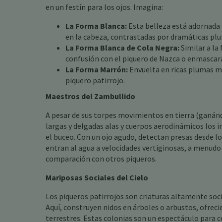
en un festín para los ojos. Imagina:
La Forma Blanca:
Esta belleza está adornada
en la cabeza, contrastadas por dramáticas plu
La Forma Blanca de Cola Negra:
Similar a la
confusión con el piquero de Nazca o enmascar
La Forma Marrón:
Envuelta en ricas plumas ma
piquero patirrojo.
Maestros del Zambullido
A pesar de sus torpes movimientos en tierra (ganánd
largas y delgadas alas y cuerpos aerodinámicos los 
el buceo. Con un ojo agudo, detectan presas desde lo
entran al agua a velocidades vertiginosas, a menudo
comparación con otros piqueros.
Mariposas Sociales del Cielo
Los piqueros patirrojos son criaturas altamente soci
Aquí, construyen nidos en árboles o arbustos, ofreci
terrestres. Estas colonias son un espectáculo para co