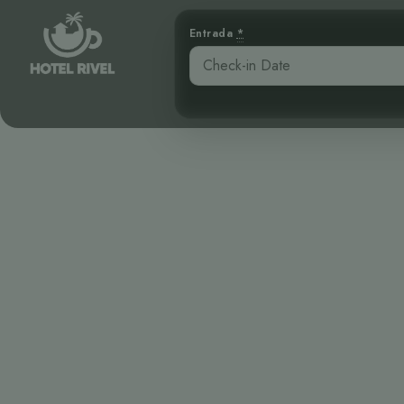
Entrada
*
El Piquero P
Vi
Benjamin Charbonneau, CFA
April 30, 2026
3