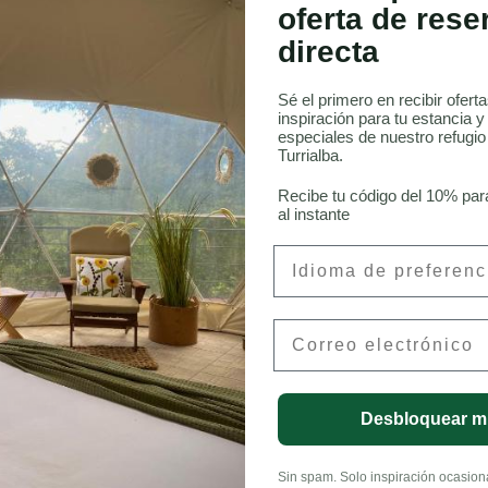
oferta de rese
directa
Sé el primero en recibir ofert
inspiración para tu estancia y
especiales de nuestro refugi
Turrialba.
onneau, CFA
Recibe tu código del 10% par
al instante
Preferred Language
Email
LinkedIn
Desbloquear m
Sin spam. Solo inspiración ocasional