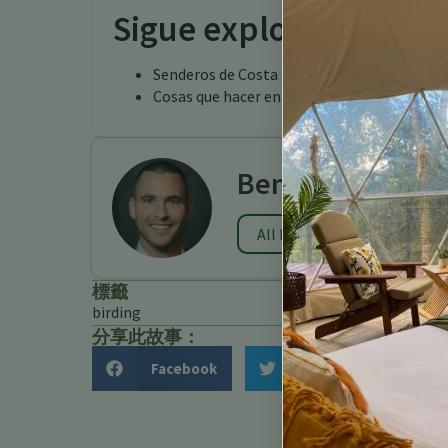
Sigue explorando
Senderos de Costa Rica
Cosas que hacer en Costa Rica
Benjamin Charb
All Posts
標籤
birding
分享此故事：
Facebook
Twitter