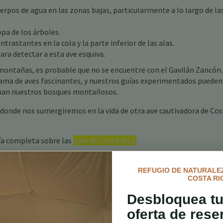
erpos de agua en las zonas bajas, particularmente a lo largo de la
pa de los árboles.
trastantes en la cola y la parte inferior de las alas.
ara detectar a esta ave esquiva.
s montañas, es probable que no se encuentre con el Gavilán Zancón
gama de aves fascinantes, y nuestros guías experimentados pueden
rnan nuestros bosques montañosos.
 donde nos sumergiremos en la vida de otra ave cautivadora de Co
ía completa sobre las
aves de Costa Rica.
REFUGIO DE NATURALEZ
COSTA RI
Desbloquea tu
oferta de rese