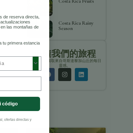
Costa Rica Fruits
as de reserva directa,
 actualizaciones
Costa Rica Rainy
o en las montañas de
Season
a tu primera estancia
追隨我們的旅程
保持聯繫，獲取來自哥斯達黎加山丘的每日
靈感。
i código
, ofertas directas y