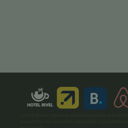
Un refugio de lujo en la naturaleza donde la auténti
encuentra con un confort inigualable. Experimenta el 
del paraíso.