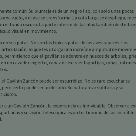
nte común. Su plumaje es de un negro liso, con solo unas pocas
toma vuelo, y el ave se transforma. La cola larga se despliega, rev
 el fondo oscuro. La parte inferior de las alas también destella e
áculo visual en movimiento.
 en sus patas. No son las típicas patas de las aves rapaces. Los
articulación, lo que les otorga una increíble amplitud de movimi
, permitiendo que el gavilán se adentre en huecos de árboles, grie
 en un cazador experto, capaz de extraer lagartijas, ranas, ratones
tos.
 el Gavilán Zancón puede ser escurridizo. No es raro escuchar su
pero verlo puede ser un desafío. Su naturaleza solitaria y su
sticismo.
r a un Gavilán Zancón, la experiencia es inolvidable. Observar a es
garbadas y su visión telescópica es un testimonio de las increíble
.