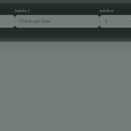
Salida
*
Adultos
o Gavilán Zancó
en las tierras ba
Rica
01 pm