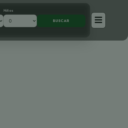
Niños
n: Un maestro
jas de Costa