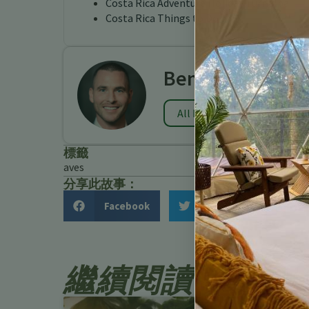
Costa Rica Adventure Holiday Turrialba
Costa Rica Things to Do
Benjamin Charb
All Posts
標籤
aves
分享此故事：
Facebook
Twitter
繼續閱讀