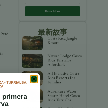
s
Book Now
最新故事
. Pero
Costa Rica Jungle
Resort
sta
Nature Lodge Costa
Rica Turrialba
Affordable
All Inclusive Costa
Rica Resorts for
Families
A • TURRIALBA,
CA
Adventure Water
 primera
Sports Hotel Costa
Rica Turrialba
rva