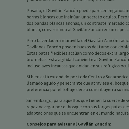
Posado, el Gavilán Zancón puede parecer engañosame
barras blancas que insinúan un secreto oculto. Pero 
dos bandas blancas anchas, un contraste marcado con
blanco, convirtiendo al Gavilán Zancón en un espect
Pero la verdadera maravilla del Gavilán Zancón radica
Gavilanes Zancón poseen huesos del tarso con doble 
Estas patas flexibles actúan como dedos extra largos
bromelias. Esta agilidad convierte al Gavilán Zancón
incluso aves incautas que anidan en sus refugios ocul
Si bien está extendido por toda Centro y Sudamérica,
llamado agudo y penetrante que atraviesa el bosque, 
preferencia por el follaje denso contribuyen a su mi
Sin embargo, para aquellos que tienen la suerte de ve
rapaz navegar por el bosque con sus largas patas des
adaptaciones que se encuentran en el mundo natural
Consejos para avistar al Gavilán Zancón: