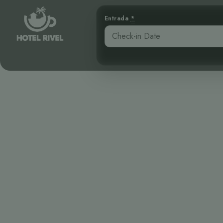
Entrada
*
El enigmátic
del engaño 
Benjamin Charbonneau, CFA
May 13, 2026
6: