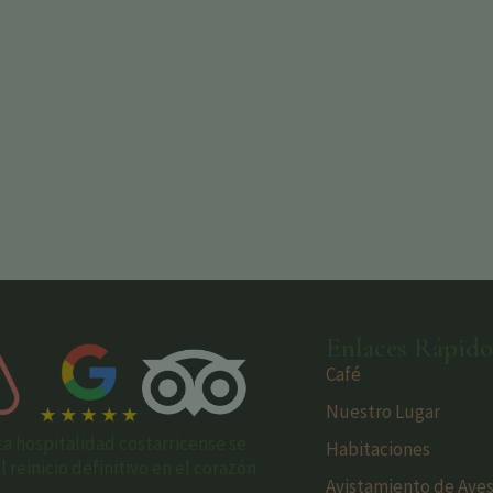
Enlaces Rápido
Café
Nuestro Lugar
ca hospitalidad costarricense se
Habitaciones
reinicio definitivo en el corazón
Avistamiento de Ave