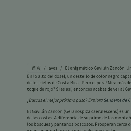
首頁
/
aves
/
El enigmático Gavilán Zancón: Un
En lo alto del dosel, un destello de color negro cap
de los cielos de Costa Rica. ¡Pero espera! Mira más de
toque de rojo? Si es así, entonces acabas de ver al G
¿Buscas el mejor próximo paso? Explora
Senderos de C
El Gavilán Zancón (Geranospiza caerulescens) es un h
de las costas. A diferencia de su primo de las monta
los bosques y pantanos boscosos. Prosperan cerca de
y pantanos en busca de presas desprevenidas.