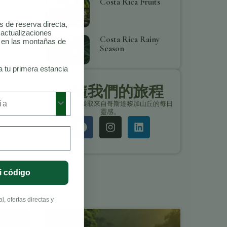
Costa Rica Fruits
as de reserva directa,
 actualizaciones
Costa Rica Rainy
o en las montañas de
Season
a tu primera estancia
追隨我們的旅程
保持聯繫，獲取來自哥斯達黎加山丘的每日
靈感。
i código
, ofertas directas y