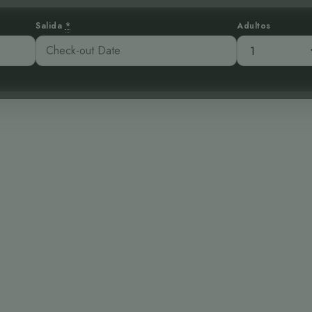
Salida
*
Adultos
co Casanova: Re
inete Coroniama
1:30 pm