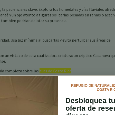
 la paciencia es clave. Explora los humedales y vías fluviales alred
 Mantén un ojo atento a figuras solitarias posadas en ramas o acec
 también podrían delatar su presencia.
dad. Usa luz mínima al buscarlas y evita perturbar sus áreas de
n un vistazo de esta cautivadora criatura: un críptico Casanova q
nse.
uía completa sobre las
aves de Costa Rica
REFUGIO DE NATURALEZ
COSTA RI
Desbloquea tu
oferta de rese
 Aves en Costa Rica