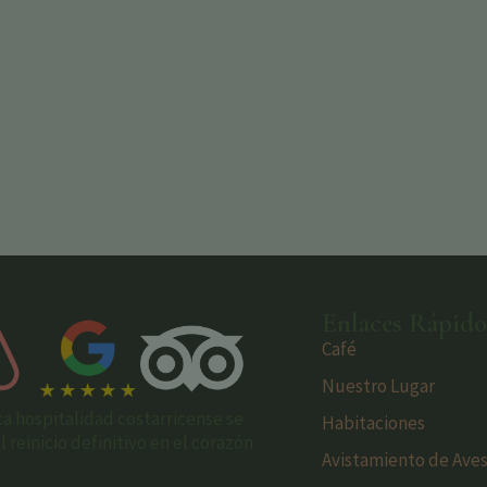
Enlaces Rápido
Café
Nuestro Lugar
ca hospitalidad costarricense se
Habitaciones
reinicio definitivo en el corazón
Avistamiento de Ave