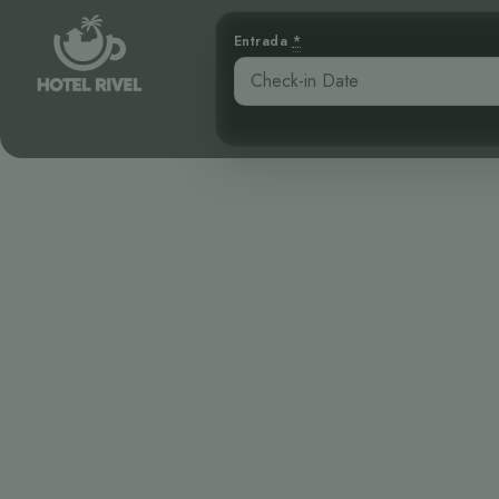
Entrada
*
El Crípti
Mart
Benjamin Charbonneau, CFA
April 29, 2026
1