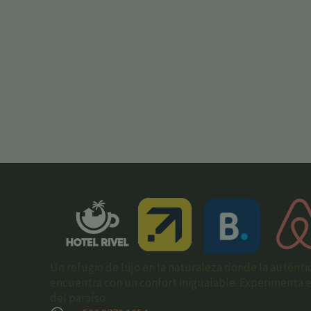
Un refugio de lujo en la naturaleza donde la auténti
encuentra con un confort inigualable. Experimenta el 
del paraíso.