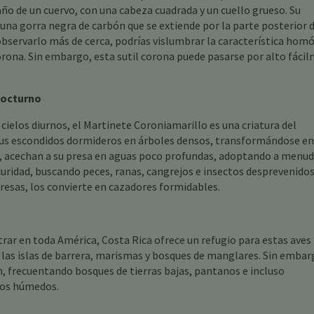
 de un cuervo, con una cabeza cuadrada y un cuello grueso. Su
 una gorra negra de carbón que se extiende por la parte posterior d
l observarlo más de cerca, podrías vislumbrar la característica hom
orona. Sin embargo, esta sutil corona puede pasarse por alto fáci
Nocturno
ielos diurnos, el Martinete Coroniamarillo es una criatura del
sus escondidos dormideros en árboles densos, transformándose en
os, acechan a su presa en aguas poco profundas, adoptando a menu
uridad, buscando peces, ranas, cangrejos e insectos desprevenidos
esas, los convierte en cazadores formidables.
ar en toda América, Costa Rica ofrece un refugio para estas aves
s las islas de barrera, marismas y bosques de manglares. Sin embar
én, frecuentando bosques de tierras bajas, pantanos e incluso
pos húmedos.