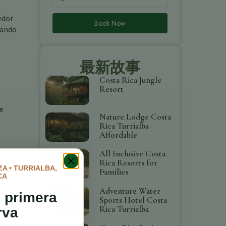
edor
Book Now
hando
最新故事
Costa Rica Jungle
Resort
ue
Nature Lodge Costa
Rica Turrialba
Affordable
All Inclusive Costa
Rica Resorts for
A • TURRIALBA,
Families
CA
Adventure Water
 primera
Sports Hotel Costa
Rica Turrialba
rva