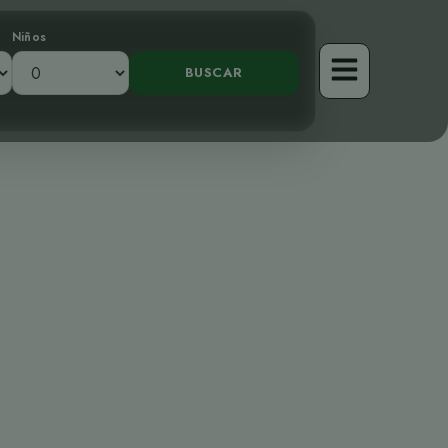
Niños
velando al
rillo