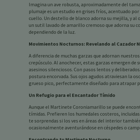
Imagina un ave robusta, aproximadamente del tamaño
plumaje es un estudio en grises fríos, acentuado por
cuello. Un destello de blanco adorna su mejilla, y a
un sutil lavado de amarillo cremoso que adorna su c
dependiendo de la luz.
Movimientos Nocturnos: Revelando al Cazador 
A diferencia de muchas garzas que adornan nuestros c
crepúsculo. Al anochecer, estas garzas emergen de 
asesinos silenciosos. Con pasos lentos y deliberad
postura encorvada. Sus ojos agudos atraviesan la osc
grueso pico, perfectamente diseñado para atrapar pr
Un Refugio para el Encantador Tímido
Aunque el Martinete Coroniamarillo se puede encontr
tímidas. Prefieren los humedales costeros, incluida
te sorprendas si los ves en áreas del interior tambi
ocasionalmente aventurándose en céspedes o cam
Encontrando tu Martinete Nocturno