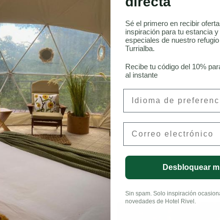
directa
Sé el primero en recibir ofert
inspiración para tu estancia y
onneau, CFA
especiales de nuestro refugi
Turrialba.
Recibe tu código del 10% par
al instante
Preferred Language
Email
LinkedIn
Desbloquear m
Sin spam. Solo inspiración ocasional
novedades de Hotel Rivel.