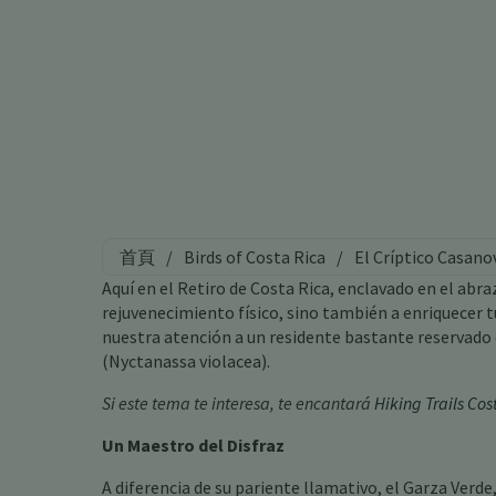
首頁
/
Birds of Costa Rica
/
El Críptico Casano
Aquí en el Retiro de Costa Rica, enclavado en el ab
rejuvenecimiento físico, sino también a enriquecer t
nuestra atención a un residente bastante reservado
(Nyctanassa violacea).
Si este tema te interesa, te encantará
Hiking Trails Cos
Un Maestro del Disfraz
A diferencia de su pariente llamativo, el Garza Verd