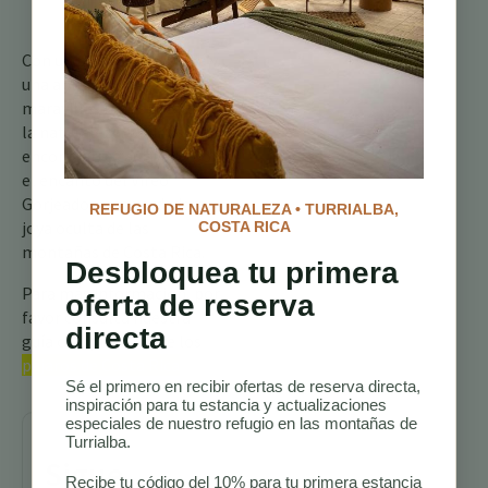
disfruta del proceso
de observarlos.
Con un poco de paciencia y
una apreciación por las
maravillas más sutiles de
la naturaleza, podrías
encontrarte cautivado por
el encanto del Vireo
Gorjeador, una verdadera
REFUGIO DE NATURALEZA • TURRIALBA,
joya oculta de las
COSTA RICA
montañas de Costa Rica.
Desbloquea tu primera
Para más información, por
oferta de reserva
favor consulta nuestra
directa
guía completa sobre los
pájaros de Costa Rica
Sé el primero en recibir ofertas de reserva directa,
inspiración para tu estancia y actualizaciones
especiales de nuestro refugio en las montañas de
Turrialba.
Sigue
Recibe tu código del 10% para tu primera estancia