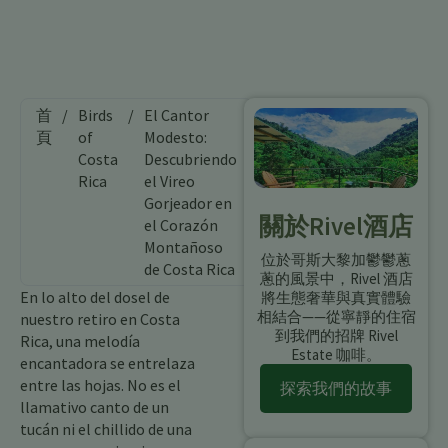
首
/
Birds
/
El Cantor
頁
of
Modesto:
Costa
Descubriendo
Rica
el Vireo
Gorjeador en
關於Rivel酒店
el Corazón
Montañoso
位於哥斯大黎加鬱鬱蔥
de Costa Rica
蔥的風景中，Rivel 酒店
En lo alto del dosel de
將生態奢華與真實體驗
相結合——從寧靜的住宿
nuestro retiro en Costa
到我們的招牌 Rivel
Rica, una melodía
Estate 咖啡。
encantadora se entrelaza
entre las hojas. No es el
探索我們的故事
llamativo canto de un
tucán ni el chillido de una