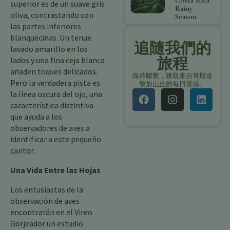
Costa Rica
superior es de un suave gris
Rainy
oliva, contrastando con
Season
las partes inferiores
blanquecinas. Un tenue
追隨我們的
lavado amarillo en los
旅程
lados y una fina ceja blanca
añaden toques delicados.
保持聯繫，獲取來自哥斯達
Pero la verdadera pista es
黎加山丘的每日靈感。
la línea oscura del ojo, una
característica distintiva
que ayuda a los
observadores de aves a
identificar a este pequeño
cantor.
Una Vida Entre las Hojas
Los entusiastas de la
observación de aves
encontrarán en el Vireo
Gorjeador un estudio