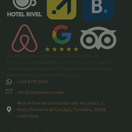
Un refugio de lujo en la naturaleza donde la
auténtica hospitalidad costarricense se encuentra
con un confort inigualable. Experimenta el reinicio
definitivo en el corazón del paraíso.
+506 8770 1654
info@hotelrivel.online
4km al final de La entrada rivel en tayutic, C.
Rivel, Provincia de Cartago, Turrialba, 30508,
Costa Rica