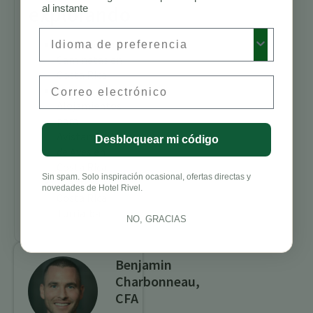
explorando
al instante
Preferred Language
Senderos para
Caminatas en
Costa Rica
Email
Mejores
Alojamientos
para
Avistamiento
Desbloquear mi código
de Aves en
Costa Rica
Sin spam. Solo inspiración ocasional, ofertas directas y
Aventura en
novedades de Hotel Rivel.
Costa Rica
Turrialba
NO, GRACIAS
Benjamin
Charbonneau,
CFA