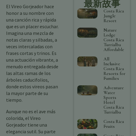
最新故事
El Vireo Gorjeador hace
Costa Rica
honor a su nombre con
Jungle
una canción rica y rápida
Resort
que es un placer escuchar.
Nature
Imagina una mezcla de
Lodge
notas claras y silbadas, a
Costa Rica
Turrialba
veces intercaladas con
Affordable
frases cortas y trinos. Es
All
una actuación vibrante, a
Inclusive
menudo entregada desde
Costa Rica
las altas ramas de los
Resorts for
Families
árboles caducifolios,
donde estos vireos pasan
Adventure
Water
la mayor parte de su
Sports
tiempo.
Hotel
Costa Rica
Aunque no es el ave más
Turrialba
colorida, el Vireo
Costa Rica
Gorjeador tiene una
Fruits
elegancia sutil. Su parte