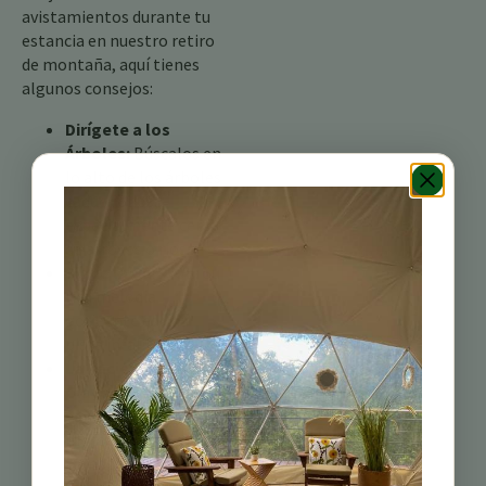
avistamientos durante tu
estancia en nuestro retiro
de montaña, aquí tienes
algunos consejos:
Dirígete a los
Árboles:
Búscalos en
lo alto de los árboles
caducifolios,
especialmente cerca
de arroyos o ríos.
Sigue la Canción:
Su
rica melodía
gorjeante es una
pista infalible.
La Paciencia es
Clave:
Estos vireos
son forrajeadores
metódicos, así que
tómate tu tiempo y