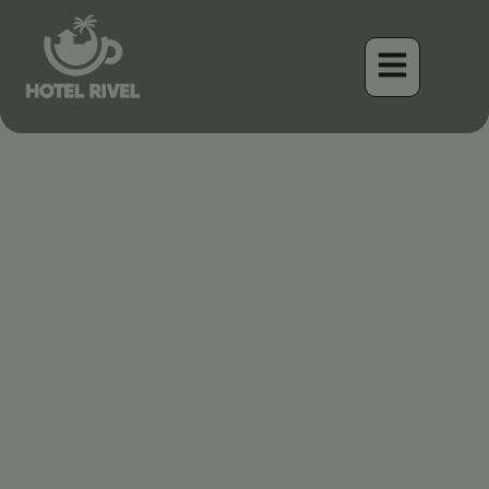
El Cantor Modesto:
Descubriendo el Vireo
Gorjeador en el Corazón
Montañoso de Costa Rica
Benjamin Charbonneau, CFA
April 16, 2026
7:47 am