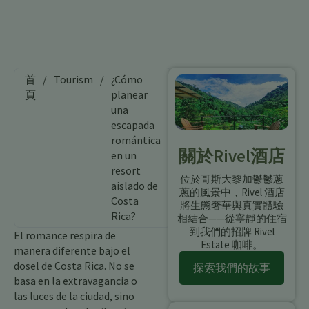
首
/
Tourism
/
¿Cómo
頁
planear
una
escapada
romántica
關於Rivel酒店
en un
resort
位於哥斯大黎加鬱鬱蔥
aislado de
蔥的風景中，Rivel 酒店
Costa
將生態奢華與真實體驗
Rica?
相結合——從寧靜的住宿
到我們的招牌 Rivel
El romance respira de
Estate 咖啡。
manera diferente bajo el
dosel de Costa Rica. No se
探索我們的故事
basa en la extravagancia o
las luces de la ciudad, sino