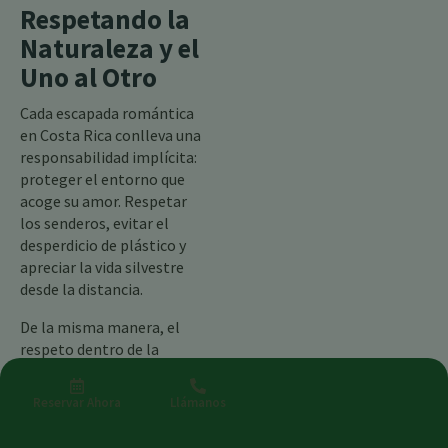
Respetando la
Naturaleza y el
Uno al Otro
Cada escapada romántica
en Costa Rica conlleva una
responsabilidad implícita:
proteger el entorno que
acoge su amor. Respetar
los senderos, evitar el
desperdicio de plástico y
apreciar la vida silvestre
desde la distancia.
De la misma manera, el
respeto dentro de la
relación profundiza la
experiencia. Ser paciente,
Reservar Ahora
Llámanos
abierto y atento
transforma el tiempo