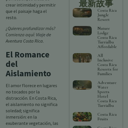
最新故事
crear intimidad y permitir
Costa Rica
que el paisaje haga el
Jungle
resto.
Resort
¿Quieres profundizar más?
Nature
Lodge
Comienza aquí:
Viaje de
Costa Rica
Aventura Costa Rica
.
Turrialba
Affordable
El Romance
All
Inclusive
del
Costa Rica
Resorts for
Aislamiento
Families
Adventure
El amor florece en lugares
Water
no tocados por la
Sports
Hotel
distracción. En Costa Rica,
Costa Rica
el aislamiento no significa
Turrialba
soledad; significa
Costa Rica
inmersión: en la
Fruits
exuberante vegetación, las