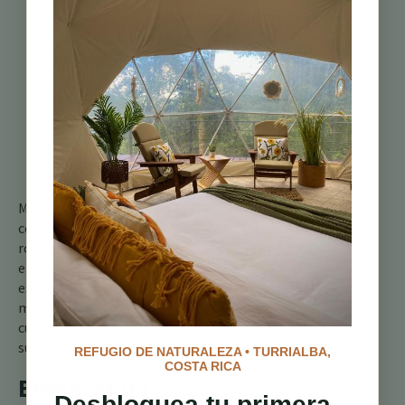
tropicales o un lento
flotar en una piscina
privada.
Conexión nocturna:
Cena a la luz de las
velas bajo las
estrellas o una
bebida tranquila
escuchando los
sonidos del bosque.
Mantén la flexibilidad en el
corazón de tu plan. El
romance prospera no en la
estructura, sino en la
espontaneidad: esos
momentos no guionados
cuando el tiempo parece
suspendido.
REFUGIO DE NATURALEZA • TURRIALBA,
COSTA RICA
Empacando
Desbloquea tu primera