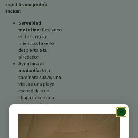
equilibrado podría
incluir:
Serenidad
matutina:
Desayuno
en tu terraza
mientras la selva
despierta a tu
alrededor.
Aventura al
mediodía:
Una
caminata suave, una
visita a una playa
escondida o un
chapuzón en una
piscina natural.
Relajación por la
tarde:
Tratamiento
de spa para parejas
con botánicos