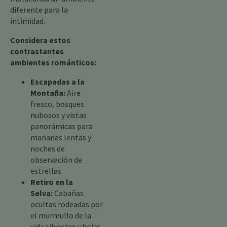
diferente para la
intimidad.
Considera estos
contrastantes
ambientes románticos:
Escapadas a la
Montaña:
Aire
fresco, bosques
nubosos y vistas
panorámicas para
mañanas lentas y
noches de
observación de
estrellas.
Retiro en la
Selva:
Cabañas
ocultas rodeadas por
el murmullo de la
vida silvestre y hojas