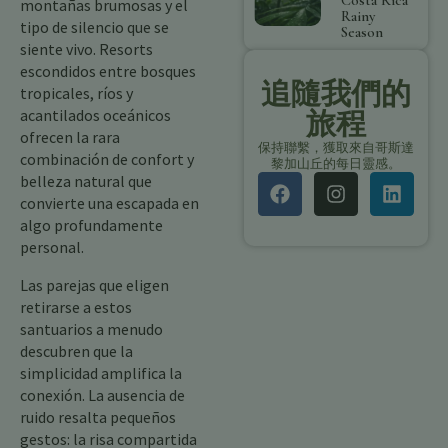
Costa Rica
montañas brumosas y el
Rainy
tipo de silencio que se
Season
siente vivo. Resorts
escondidos entre bosques
追隨我們的
tropicales, ríos y
acantilados oceánicos
旅程
ofrecen la rara
保持聯繫，獲取來自哥斯達
combinación de confort y
黎加山丘的每日靈感。
belleza natural que
convierte una escapada en
algo profundamente
personal.
Las parejas que eligen
retirarse a estos
santuarios a menudo
descubren que la
simplicidad amplifica la
conexión. La ausencia de
ruido resalta pequeños
gestos: la risa compartida