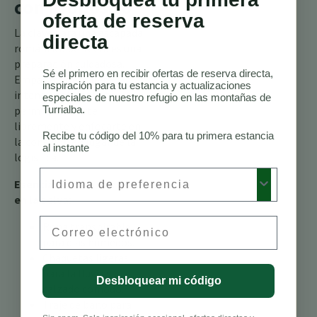
con Propósito
oferta de reserva
La clave para una escapada
directa
romántica perfecta es una
preparación cuidadosa.
Sé el primero en recibir ofertas de reserva directa,
Empacar ligero pero
inspiración para tu estancia y actualizaciones
intencionalmente te
especiales de nuestro refugio en las montañas de
Turrialba.
permite moverte
libremente y enfocarte en
Recibe tu código del 10% para tu primera estancia
la conexión en lugar de la
al instante
logística.
Preferred Language
Esenciales para un retiro
en la selva:
Email
Ropa transpirable
para días húmedos.
Chaquetas ligeras
para la lluvia y
Desbloquear mi código
calzado cómodo.
Traje de baño para