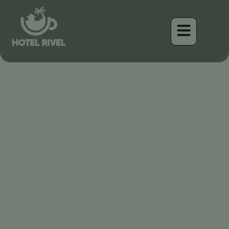
¿Cómo planear una
escapada romántica en un
resort aislado de Costa
Rica?
Benjamin Charbonneau, CFA
April 15, 2026
11:13 pm