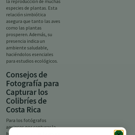
la reproducción de muchas
especies de plantas. Esta
relación simbiótica
asegura que tanto las aves
como las plantas
prosperen. Además, su
presencia indica un
ambiente saludable,
haciéndolos esenciales
para estudios ecológicos.
Consejos de
Fotografía para
Capturar los
Colibríes de
Costa Rica
Para los fotógrafos
ansiosos por capturar la
belleza de los
colibríes de