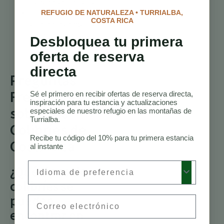
pueden ser rápidos.
5. Experimenta con
REFUGIO DE NATURALEZA • TURRIALBA,
COSTA RICA
diferentes ángulos
para capturar sus
Desbloquea tu primera
características
oferta de reserva
únicas.
directa
Preguntas
Frecuentes
Sé el primero en recibir ofertas de reserva directa,
inspiración para tu estancia y actualizaciones
sobre los
especiales de nuestro refugio en las montañas de
Turrialba.
Colibríes de
Recibe tu código del 10% para tu primera estancia
Costa Rica
al instante
Preferred Language
¿Qué tipos de
colibríes se
pueden
Email
encontrar en