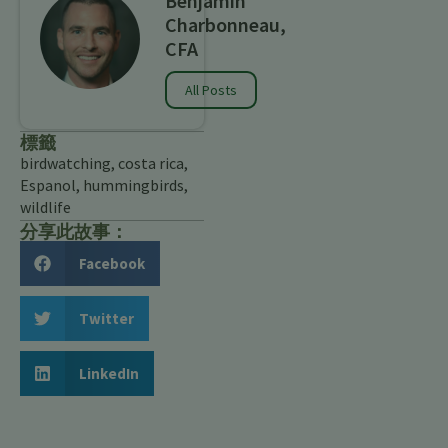
Benjamin
Charbonneau,
CFA
All Posts
標籤
birdwatching
,
costa rica
,
Espanol
,
hummingbirds
,
wildlife
分享此故事：
Facebook
Twitter
LinkedIn