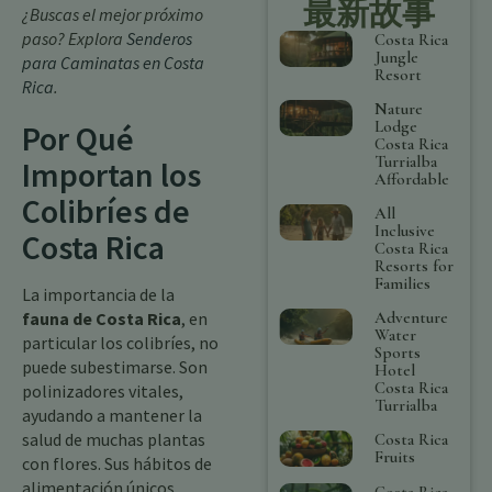
最新故事
¿Buscas el mejor próximo
paso? Explora
Senderos
Costa Rica
Jungle
para Caminatas en Costa
Resort
Rica
.
Nature
Lodge
Por Qué
Costa Rica
Turrialba
Importan los
Affordable
Colibríes de
All
Inclusive
Costa Rica
Costa Rica
Resorts for
Families
La importancia de la
Adventure
fauna de Costa Rica
, en
Water
particular los colibríes, no
Sports
puede subestimarse. Son
Hotel
Costa Rica
polinizadores vitales,
Turrialba
ayudando a mantener la
salud de muchas plantas
Costa Rica
Fruits
con flores. Sus hábitos de
alimentación únicos