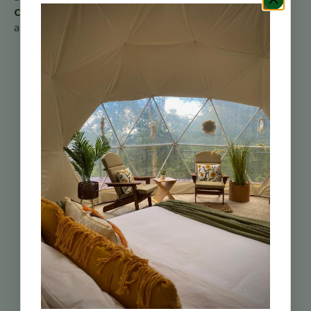
Costa Rica
, aquí hay
algunos consejos:
1. Usa una velocidad
de obturación rápida
para congelar su
movimiento.
2. Aprovecha la luz
natural,
preferiblemente
durante las horas
doradas.
3. Usa un
teleobjetivo para
obtener tomas de
cerca sin
molestarlos.
4. Sé paciente y
espera el momento
adecuado, ya que