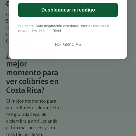
Costa Rica?
Desbloquear mi código
Costa Rica alberga más de
50 especies de colibríes,
Sin spam. Solo inspiración ocasional, ofertas directas y
incluyendo el Brillante
novedades de Hotel Rivel.
Coroniverde y el Colibrí
Cola Rufa.
NO, GRACIAS
¿Cuándo es el
mejor
momento para
ver colibríes en
Costa Rica?
El mejor momento para
ver colibríes es durante la
temporada seca, de
diciembre a abril, cuando
están más activos y son
más fáciles de ver.