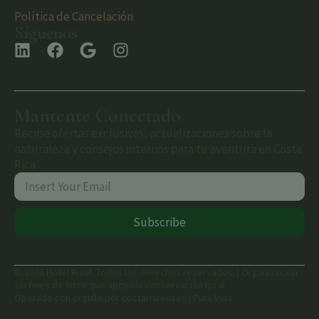
Política de Cancelación
Síguenos
Mantente Conectado
Recibe ofertas exclusivas, actualizaciones sobre la
naturaleza y consejos internos para tu aventura en Costa
Rica.
Subscribe
© 2026 Hotel Rivel. Todos los derechos reservados. | Organización
sin fines de lucro que apoya la conservación local.
Operado con orgullo por costarricenses | Pura Vida