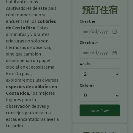
habitantes más
預訂住宿
cautivadores de este país
centroamericano se
encuentran los
colibríes
Check in
de Costa Rica
. Estas
diminutas y vibrantes
criaturas no solo son
Check out
hermosas de observar,
sino que también
desempeñan un papel
Adults
crucial en el ecosistema.
En esta guía,
exploraremos las diversas
Children
especies de colibríes en
Costa Rica
, los mejores
lugares para la
observación de aves y
Book Now
consejos para atraer a
estas encantadoras aves a
tu jardín.