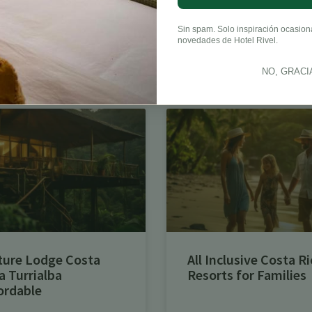
LinkedIn
Sin spam. Solo inspiración ocasional
novedades de Hotel Rivel.
NO, GRACI
ture Lodge Costa
All Inclusive Costa Ri
a Turrialba
Resorts for Families
ordable