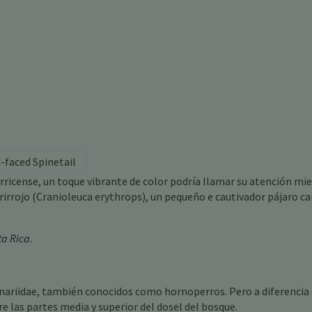
d-faced Spinetail
ricense, un toque vibrante de color podría llamar su atención mi
arirrojo (Cranioleuca erythrops), un pequeño e cautivador pájaro c
ta Rica
.
rnariidae, también conocidos como hornoperros. Pero a diferencia
re las partes media y superior del dosel del bosque.