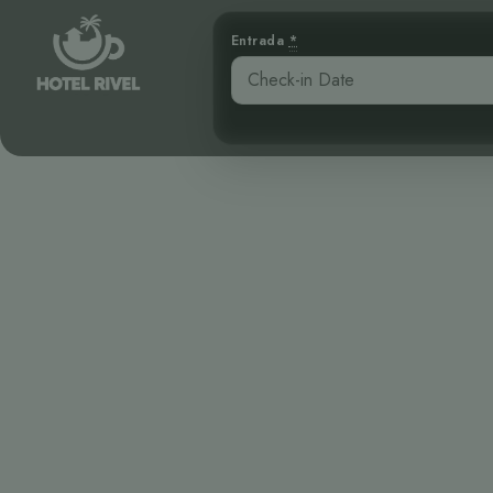
Entrada
*
A Flash of R
Benjamin Charbonneau, CFA
April 16, 2026
3