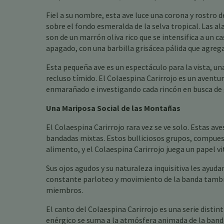
Fiel a su nombre, esta ave luce una corona y rostro
sobre el fondo esmeralda de la selva tropical. Las al
son de un marrón oliva rico que se intensifica a un c
apagado, con una barbilla grisácea pálida que agreg
Esta pequeña ave es un espectáculo para la vista, un
recluso tímido. El Colaespina Carirrojo es un avent
enmarañado e investigando cada rincón en busca de 
Una Mariposa Social de las Montañas
El Colaespina Carirrojo rara vez se ve solo. Estas a
bandadas mixtas. Estos bulliciosos grupos, compuest
alimento, y el Colaespina Carirrojo juega un papel vi
Sus ojos agudos y su naturaleza inquisitiva les ayuda
constante parloteo y movimiento de la banda tambié
miembros.
El canto del Colaespina Carirrojo es una serie distin
enérgico se suma a la atmósfera animada de la band