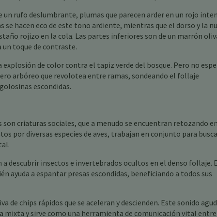
 de un rufo deslumbrante, plumas que parecen arder en un rojo inte
as se hacen eco de este tono ardiente, mientras que el dorso y la n
astaño rojizo en la cola. Las partes inferiores son de un marrón oli
a un toque de contraste.
a explosión de color contra el tapiz verde del bosque. Pero no espe
urero arbóreo que revolotea entre ramas, sondeando el follaje
golosinas escondidas.
ves son criaturas sociales, que a menudo se encuentran retozando e
os por diversas especies de aves, trabajan en conjunto para busc
tal.
n a descubrir insectos e invertebrados ocultos en el denso follaje. 
n ayuda a espantar presas escondidas, beneficiando a todos sus
tiva de chips rápidos que se aceleran y descienden. Este sonido agud
a mixta y sirve como una herramienta de comunicación vital entre