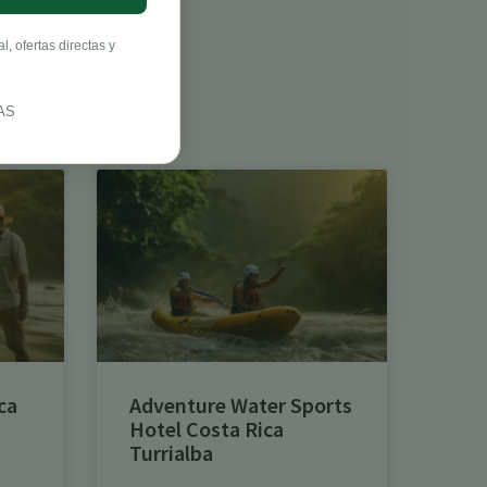
, ofertas directas y
AS
ca
Adventure Water Sports
Hotel Costa Rica
Turrialba