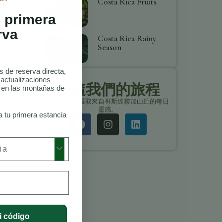
Costa Rica Fruits
 primera
rva
Costa Rica Rainy
Season
as de reserva directa,
 actualizaciones
追隨我們的旅程
o en las montañas de
保持聯繫，獲取來自哥斯達黎加山丘的每日
靈感。
a tu primera estancia
i código