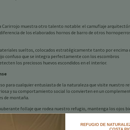
a Carirrojo muestra otro talento notable: el camuflaje arquitectón
a diferencia de los elaborados hornos de barro de otros hornoperros
materiales sueltos, colocados estratégicamente tanto por encima
ltijo confuso que se integra perfectamente con los escombros
etecten los preciosos huevos escondidos en el interior.
ense
so para cualquier entusiasta de la naturaleza que visite nuestro r
curiosa y su comportamiento social lo convierten en un complemen
ques de montaña.
exuberante follaje que rodea nuestro refugio, mantenga los ojos b
el. Es posible que se encuentre con esta pequeña maravilla ardiente
ue Costa Rica tiene para ofrecer.
REFUGIO DE NATURALEZ
COSTA RI