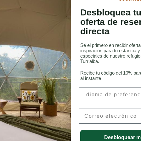
ía completa sobre las
aves de Costa Rica.
Desbloquea tu
oferta de rese
directa
Sé el primero en recibir ofert
inspiración para tu estancia y
 Aves en Costa Rica
especiales de nuestro refugi
Turrialba.
Recibe tu código del 10% par
al instante
onneau, CFA
Preferred Language
Email
Desbloquear m