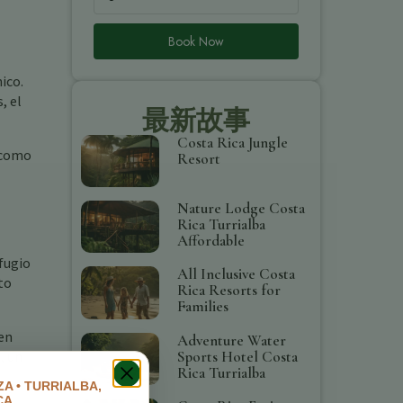
Book Now
ico.
, el
最新故事
Costa Rica Jungle
 como
Resort
Nature Lodge Costa
Rica Turrialba
Affordable
efugio
All Inclusive Costa
to
Rica Resorts for
Families
ien
Adventure Water
Sports Hotel Costa
, un
Rica Turrialba
A • TURRIALBA,
CA