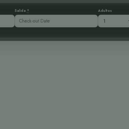
Salida
*
Adultos
ed in the Sky: 
Spinetail
:33 am