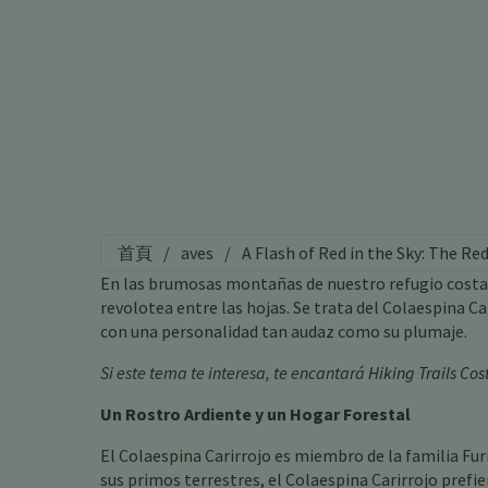
首頁
/
aves
/
A Flash of Red in the Sky: The Re
En las brumosas montañas de nuestro refugio costar
revolotea entre las hojas. Se trata del Colaespina C
con una personalidad tan audaz como su plumaje.
Si este tema te interesa, te encantará
Hiking Trails Cos
Un Rostro Ardiente y un Hogar Forestal
El Colaespina Carirrojo es miembro de la familia Fu
sus primos terrestres, el Colaespina Carirrojo prefie