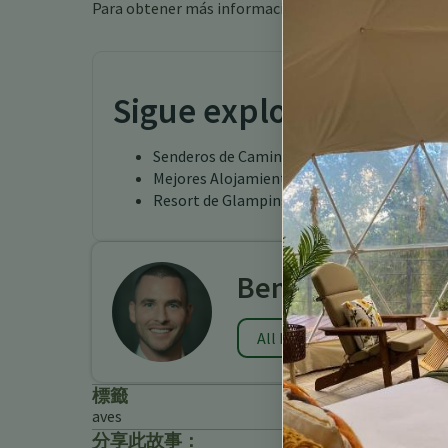
Para obtener más información, consulte nuestra gu
Sigue explorando
Senderos de Caminata en Costa Rica
Mejores Alojamientos para Avistamiento de
Resort de Glamping en Costa Rica
Benjamin Charb
All Posts
標籤
aves
分享此故事：