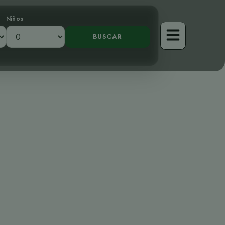
Niños
The Red-faced