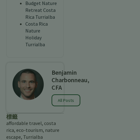
Budget Nature
Retreat Costa
Rica Turrialba
Costa Rica
Nature
Holiday
Turrialba
Benjamin
Charbonneau,
CFA
All Posts
標籤
affordable travel
,
costa
rica
,
eco-tourism
,
nature
escape
,
Turrialba