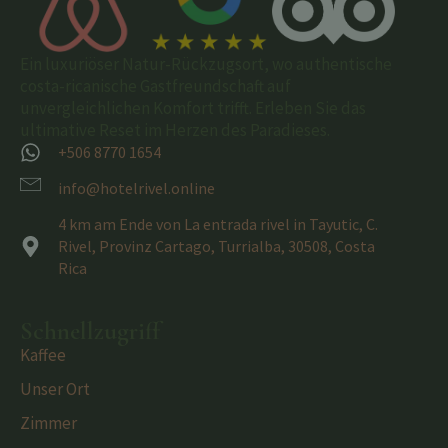
Ein luxuriöser Natur-Rückzugsort, wo authentische
costa-ricanische Gastfreundschaft auf
unvergleichlichen Komfort trifft. Erleben Sie das
ultimative Reset im Herzen des Paradieses.
+506 8770 1654
info@hotelrivel.online
4 km am Ende von La entrada rivel in Tayutic, C.
Rivel, Provinz Cartago, Turrialba, 30508, Costa
Rica
Schnellzugriff
Kaffee
Unser Ort
Zimmer