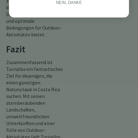
zu besuchen, ist während
NEIN, DANKE
der Trockenzeit, die von
Dezember bis April dauert
und optimale
Bedingungen für Outdoor-
Aktivitäten bietet.
Fazit
Zusammenfassend ist
Turrialba ein fantastisches
Ziel für diejenigen, die
einen günstigen
Natururlaub in Costa Rica
suchen. Mit seinen
atemberaubenden
Landschaften,
umweltfreundlichen
Unterkünften und einer
Fülle von Outdoor-
Aktivitäten lädt Turrialba