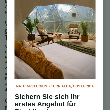
budgetfreundliche
Optionen für
Naturliebhaber sind.
Wie reise ich
günstig nach
Turrialba?
Günstig nach Turrialba zu
reisen, kann durch die
Nutzung öffentlicher
Verkehrsmittel, das Teilen
von Fahrten oder die Wahl
günstiger
Ferienwohnungen erreicht
werden, die Ihnen Geld bei
NATUR-REFUGIUM • TURRIALBA, COSTA RICA
den Unterkünften sparen.
Sichern Sie sich Ihr
Gibt es geführte
erstes Angebot für
Naturtouren in