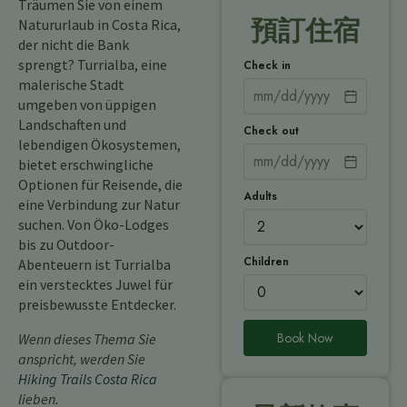
Träumen Sie von einem
預訂住宿
Natururlaub in Costa Rica,
der nicht die Bank
sprengt? Turrialba, eine
Check in
malerische Stadt
umgeben von üppigen
Landschaften und
Check out
lebendigen Ökosystemen,
bietet erschwingliche
Optionen für Reisende, die
Adults
eine Verbindung zur Natur
suchen. Von Öko-Lodges
bis zu Outdoor-
Children
Abenteuern ist Turrialba
ein verstecktes Juwel für
preisbewusste Entdecker.
Book Now
Wenn dieses Thema Sie
anspricht, werden Sie
Hiking Trails Costa Rica
lieben.