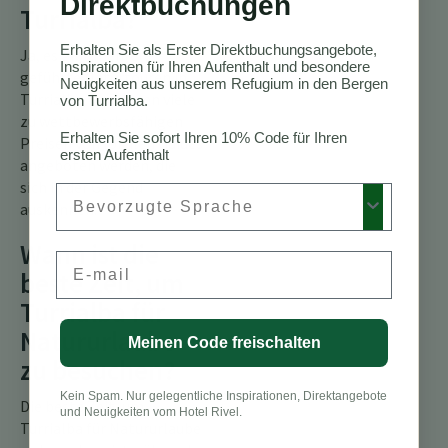
Direktbuchungen
Turrialba?
Erhalten Sie als Erster Direktbuchungsangebote,
Ja, es gibt mehrere
Inspirationen für Ihren Aufenthalt und besondere
geführte Naturtouren in
Neuigkeiten aus unserem Refugium in den Bergen
Turrialba, von denen viele
von Turrialba.
zu wettbewerbsfähigen
Erhalten Sie sofort Ihren 10% Code für Ihren
Preisen von lokalen Guides
ersten Aufenthalt
angeboten werden, die
sich in der Gegend
Preferred Language
auskennen.
Wann ist die
Email
beste Zeit, um
Turrialba für
Natururlaube
Meinen Code freischalten
zu besuchen?
Kein Spam. Nur gelegentliche Inspirationen, Direktangebote
Die beste Zeit, um
und Neuigkeiten vom Hotel Rivel.
Turrialba für Natururlaube