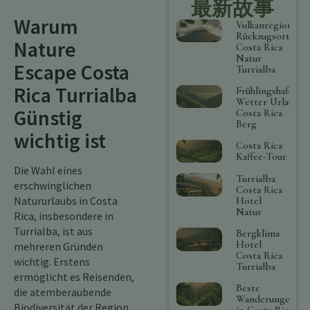
最新故事
Warum
Vulkanregion
Rückzugsort
Nature
Costa Rica
Natur
Escape Costa
Turrialba
Rica Turrialba
Frühlingshaftes
Wetter Urlaub
Günstig
Costa Rica
Berg
wichtig ist
Costa Rica
Kaffee-Tour
Die Wahl eines
Turrialba
erschwinglichen
Costa Rica
Natururlaubs in Costa
Hotel
Natur
Rica, insbesondere in
Turrialba, ist aus
Bergklima
Hotel
mehreren Gründen
Costa Rica
wichtig. Erstens
Turrialba
ermöglicht es Reisenden,
Beste
die atemberaubende
Wanderungen
Biodiversität der Region