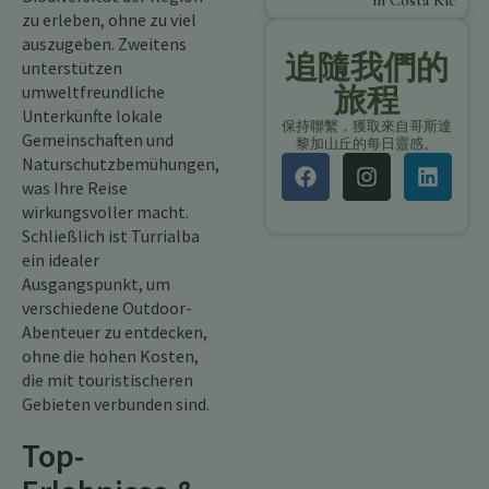
in Costa Rica
zu erleben, ohne zu viel
auszugeben. Zweitens
追隨我們的
unterstützen
umweltfreundliche
旅程
Unterkünfte lokale
保持聯繫，獲取來自哥斯達
Gemeinschaften und
黎加山丘的每日靈感。
Naturschutzbemühungen,
was Ihre Reise
wirkungsvoller macht.
Schließlich ist Turrialba
ein idealer
Ausgangspunkt, um
verschiedene Outdoor-
Abenteuer zu entdecken,
ohne die hohen Kosten,
die mit touristischeren
Gebieten verbunden sind.
Top-