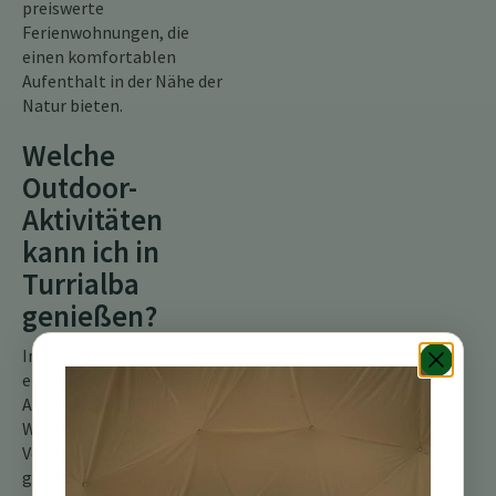
preiswerte
Ferienwohnungen, die
einen komfortablen
Aufenthalt in der Nähe der
Natur bieten.
Welche
Outdoor-
Aktivitäten
kann ich in
Turrialba
genießen?
In Turrialba können Sie
eine Vielzahl von Outdoor-
Aktivitäten wie Wandern,
Wildwasser-Rafting und
Vogelbeobachtung
genießen, die alle