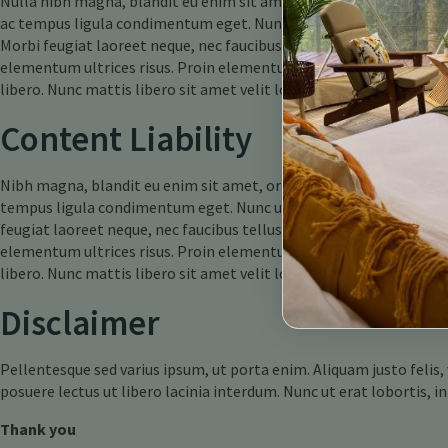
Nulla nibh magna, blandit eu enim sit amet, ornare vulputate dui. S
ac tempus ligula condimentum eget. Nunc ut ante fermentum magna
Morbi feugiat laoreet neque, nec faucibus tellus imperdiet vitae. P
elementum ultrices risus. Proin elementum consequat metus, vel t
libero. Nunc mattis libero sit amet velit lobortis, et viverra ipsu
Content Liability
Nibh magna, blandit eu enim sit amet, ornare vulputate dui. Sed vit
tempus ligula condimentum eget. Nunc ut ante fermentum magna ma
feugiat laoreet neque, nec faucibus tellus imperdiet vitae. Proin a
elementum ultrices risus. Proin elementum consequat metus, vel t
libero. Nunc mattis libero sit amet velit lobortis, et viverra ipsu
Disclaimer
Pellentesque sed varius ipsum, ut porta enim. Aliquam justo felis
posuere lectus ut libero lacinia interdum. Nunc ut erat lobortis, 
Thank you