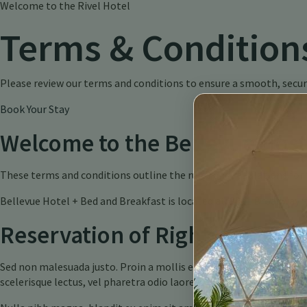
Welcome to the Rivel Hotel
Terms & Condition
Please review our terms and conditions to ensure a smooth, secur
Book Your Stay
Welcome to the Bellevue Host
These terms and conditions outline the rules and regulations for 
Bellevue Hotel + Bed and Breakfast is located at: 2311 Broadway S
Reservation of Rights
Sed non malesuada justo. Proin a mollis eros. Etiam elementum eui
scelerisque lectus, vel pharetra odio laoreet id. Proin quis maxim