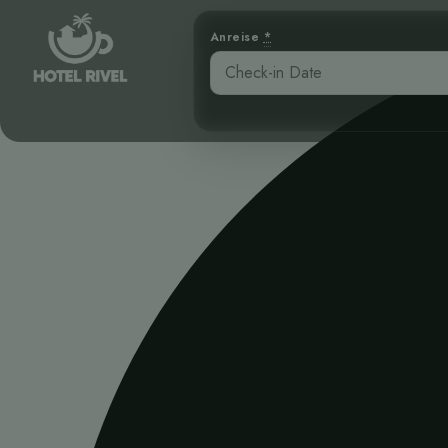
Anreise
*