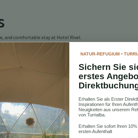
s
e, and comfortable stay at Hotel Rivel.
NATUR-REFUGIUM • TURRI
el
Sichern Sie si
erstes Angebo
the use of Bellevue Hotel + Bed and Breakfast’s Website.
Direktbuchun
t, San Francisco, CA 94115
Erhalten Sie als Erster Dire
Inspirationen für Ihren Aufen
Neuigkeiten aus unserem Ref
von Turrialba.
smod dui, id tempus tortor suscipit vitae. Nulla tempus lectus fa
Erhalten Sie sofort Ihren 10%
us quam, at eleifend enim.
ersten Aufenthalt