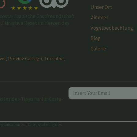
Unser Ort
costa-ricanische Gastfreundschaft
Zimmer
s ultimative Reset im Herzen des
Vogelbeobachtung
Blog
Galerie
ivel, Provinz Cartago, Turrialba,
Insider-Tipps für Ihr Costa-
Organisation zur Unterstützung des