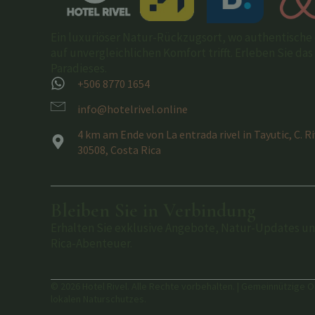
Ein luxuriöser Natur-Rückzugsort, wo authentische 
auf unvergleichlichen Komfort trifft. Erleben Sie da
Paradieses.
+506 8770 1654
info@hotelrivel.online
4 km am Ende von La entrada rivel in Tayutic, C. R
30508, Costa Rica
Bleiben Sie in Verbindung
Erhalten Sie exklusive Angebote, Natur-Updates und 
Rica-Abenteuer.
© 2026 Hotel Rivel. Alle Rechte vorbehalten. | Gemeinnützige 
lokalen Naturschutzes.