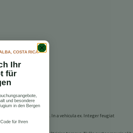
ALBA, COSTA RICA
ch Ihr
t für
gen
ktbuchungsangebote,
thalt und besondere
ugium in den Bergen
ucibus pretium maximus. In a vehicula ex. Integer feugiat
 Code für Ihren