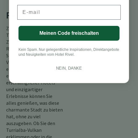
Hotels in Turrialba.
Email
Fazit
Zusammenfassend ist
Meinen Code freischalten
Turrialba ein fantastisches
Ziel für preisbewusste
Reisende, die die
Kein Spam. Nur gelegentliche Inspirationen, Direktangebote
und Neuigkeiten vom Hotel Rivel.
Schönheit der
Vulkanregion Costa Ricas
NEIN, DANKE
erkunden möchten. Mit
einer Vielzahl
erschwinglicher Hotels
und einzigartiger
Erlebnisse können Sie
alles genießen, was diese
charmante Stadt zu bieten
hat, ohne zu viel
auszugeben. Ob Sie den
Turrialba-Vulkan
erklimmen oder in die