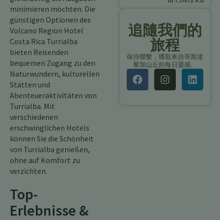
in Costa Rica
minimieren möchten. Die
günstigen Optionen des
追隨我們的
Volcano Region Hotel
Costa Rica Turrialba
旅程
bieten Reisenden
保持聯繫，獲取來自哥斯達
bequemen Zugang zu den
黎加山丘的每日靈感。
Naturwundern, kulturellen
Stätten und
Abenteueraktivitäten von
Turrialba. Mit
verschiedenen
erschwinglichen Hotels
können Sie die Schönheit
von Turrialba genießen,
ohne auf Komfort zu
verzichten.
Top-
Erlebnisse &