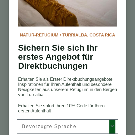
preisbewusste
Reisende?
Ja,
Turrialba hat
mehrere Hostels, die
preisbewusste
NATUR-REFUGIUM • TURRIALBA, COSTA RICA
Reisende
ansprechen und eine
Sichern Sie sich Ihr
gesellige
erstes Angebot für
Atmosphäre sowie
wirtschaftliche
Direktbuchungen
Preise bieten.
Wann ist die beste
Erhalten Sie als Erster Direktbuchungsangebote,
Zeit, um Turrialba
Inspirationen für Ihren Aufenthalt und besondere
für günstigere
Neuigkeiten aus unserem Refugium in den Bergen
von Turrialba.
Hotelpreise zu
besuchen?
Die
Erhalten Sie sofort Ihren 10% Code für Ihren
Nebensaison von Mai
ersten Aufenthalt
bis November bietet
Preferred Language
in der Regel die
besten Preise für