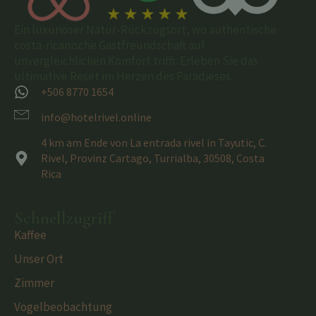
Ein luxuriöser Natur-Rückzugsort, wo authentische
costa-ricanische Gastfreundschaft auf
unvergleichlichen Komfort trifft. Erleben Sie das
ultimative Reset im Herzen des Paradieses.
+506 8770 1654
info@hotelrivel.online
4 km am Ende von La entrada rivel in Tayutic, C.
Rivel, Provinz Cartago, Turrialba, 30508, Costa
Rica
Schnellzugriff
Kaffee
Unser Ort
Zimmer
Vogelbeobachtung