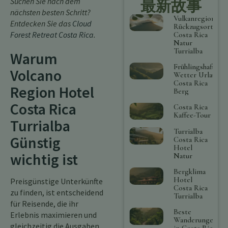
Suchen Sie nach dem
最新故事
nächsten besten Schritt?
Vulkanregion
Entdecken Sie das
Cloud
Rückzugsort
Forest Retreat Costa Rica
.
Costa Rica
Natur
Turrialba
Warum
Frühlingshaftes
Volcano
Wetter Urlaub
Costa Rica
Region Hotel
Berg
Costa Rica
Costa Rica
Kaffee-Tour
Turrialba
Turrialba
Günstig
Costa Rica
Hotel
wichtig ist
Natur
Bergklima
Hotel
Preisgünstige Unterkünfte
Costa Rica
zu finden, ist entscheidend
Turrialba
für Reisende, die ihr
Beste
Erlebnis maximieren und
Wanderungen
gleichzeitig die Ausgaben