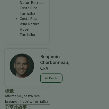
Natur-Retreat
Costa Rica
Turrialba
Costa Rica
Wild Nature
Hotel
Turrialba
Benjamin
Charbonneau,
CFA
All Posts
標籤
affordable
,
costa rica
,
Espanol
,
hotels
,
Turrialba
分享此故事：