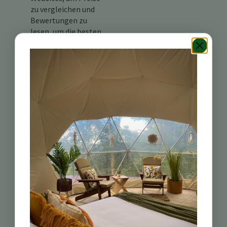
zu vergleichen und
Bewertungen zu
lesen, um die besten
Angebote zu finden.
Welche
Annehmlichkeiten
kann ich von
günstigen Hotels in
Turrialba erwarten?
Die meisten
günstigen Hotels
bieten grundlegende
Annehmlichkeiten
wie kostenloses
WLAN,
Frühstücksoptionen
und manchmal sogar
geführte Touren.
Gibt es Hostels in
Turrialba für