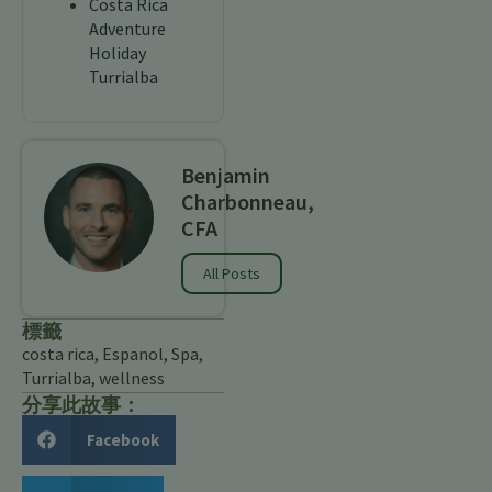
Costa Rica
Adventure
Holiday
Turrialba
Benjamin
Charbonneau,
CFA
All Posts
標籤
costa rica
,
Espanol
,
Spa
,
Turrialba
,
wellness
分享此故事：
Facebook