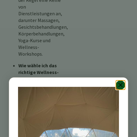
der Regel eine Reihe
von
Dienstleistungen an,
darunter Massagen,
Gesichtsbehandlungen,
Körperbehandlungen,
Yoga-Kurse und
Wellness-
Workshops.
Wie wähle ich das
richtige Wellness-
Retreat in Costa
Rica aus?
Berücksichtigen Sie
Ihre Wellness-Ziele,
Ihr Budget und die
Art der Umgebung,
die Sie bevorzugen.
Recherchieren Sie
verschiedene