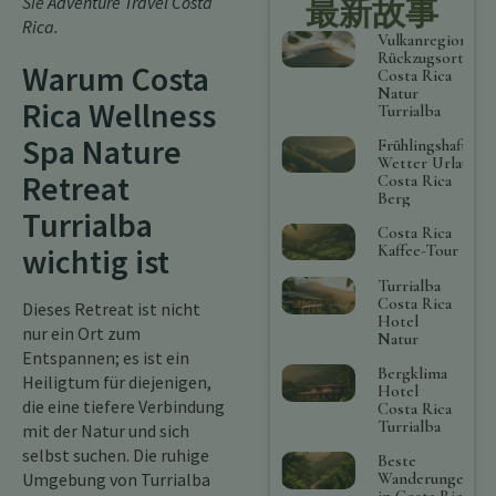
Sie
Adventure Travel Costa
最新故事
Rica
.
Vulkanregion
Rückzugsort
Warum Costa
Costa Rica
Natur
Rica Wellness
Turrialba
Spa Nature
Frühlingshaftes
Wetter Urlaub
Retreat
Costa Rica
Berg
Turrialba
Costa Rica
Kaffee-Tour
wichtig ist
Turrialba
Costa Rica
Dieses Retreat ist nicht
Hotel
nur ein Ort zum
Natur
Entspannen; es ist ein
Bergklima
Heiligtum für diejenigen,
Hotel
die eine tiefere Verbindung
Costa Rica
Turrialba
mit der Natur und sich
selbst suchen. Die ruhige
Beste
Umgebung von Turrialba
Wanderungen