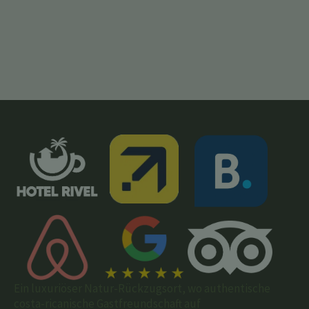
Ein luxuriöser Natur-Rückzugsort, wo authentische
costa-ricanische Gastfreundschaft auf