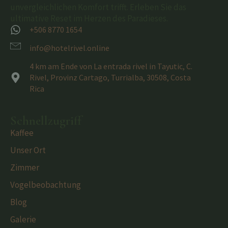
unvergleichlichen Komfort trifft. Erleben Sie das
ultimative Reset im Herzen des Paradieses.
+506 8770 1654
info@hotelrivel.online
4 km am Ende von La entrada rivel in Tayutic, C.
Rivel, Provinz Cartago, Turrialba, 30508, Costa
Rica
Schnellzugriff
Kaffee
Unser Ort
Zimmer
Vogelbeobachtung
Blog
Galerie