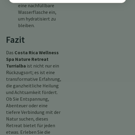
eine nachfüllbare
Wasserflasche ein,
um hydratisiert zu
bleiben.
Fazit
Das
Costa Rica Wellness
Spa Nature Retreat
Turrialba
ist nicht nur ein
Rückzugsort; es ist eine
transformative Erfahrung,
die ganzheitliche Heilung
und Achtsamkeit fördert.
Ob Sie Entspannung,
Abenteuer oder eine
tiefere Verbindung mit der
Natur suchen, dieses
Retreat bietet für jeden
etwas. Erleben Sie die