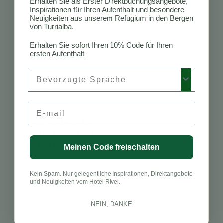
Erhalten Sie als Erster Direktbuchungsangebote,
Retreat zu
Inspirationen für Ihren Aufenthalt und besondere
besuchen?
Neuigkeiten aus unserem Refugium in den Bergen
Die Trockenzeit von
von Turrialba.
Dezember bis April
Erhalten Sie sofort Ihren 10% Code für Ihren
ist ideal für einen
ersten Aufenthalt
Besuch in Turrialba
und bietet
Preferred Language
angenehmes Wetter
für Outdoor-
Aktivitäten.
Email
Was sollte ich für
ein Natur-Retreat
in Costa Rica
Meinen Code freischalten
einpacken?
Packen Sie bequeme
Kein Spam. Nur gelegentliche Inspirationen, Direktangebote
Kleidung, Yoga-
und Neuigkeiten vom Hotel Rivel.
Ausrüstung,
Wanderschuhe,
NEIN, DANKE
Insektenschutzmittel,
Sonnencreme und