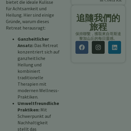
in Costa Rica
bietet die ideale Kulisse
für Achtsamkeit und
Heilung. Hier sind einige
追隨我們的
Gründe, warum dieses
旅程
Retreat herausragt:
保持聯繫，獲取來自哥斯達
Ganzheitlicher
黎加山丘的每日靈感。
Ansatz:
Das Retreat
konzentriert sich auf
ganzheitliche
Heilung und
kombiniert
traditionelle
Therapien mit
modernen Wellness-
Praktiken.
Umweltfreundliche
Praktiken:
Mit
Schwerpunkt auf
Nachhaltigkeit
stellt das