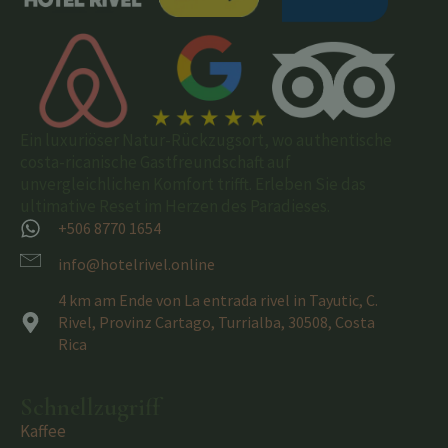
Ein luxuriöser Natur-Rückzugsort, wo authentische
costa-ricanische Gastfreundschaft auf
unvergleichlichen Komfort trifft. Erleben Sie das
ultimative Reset im Herzen des Paradieses.
+506 8770 1654
info@hotelrivel.online
4 km am Ende von La entrada rivel in Tayutic, C.
Rivel, Provinz Cartago, Turrialba, 30508, Costa
Rica
Schnellzugriff
Kaffee