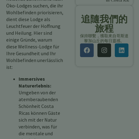
in Costa Rica
Öko-Lodges suchen, die ihr
Wohlbefinden priorisieren,
追隨我們的
dient diese Lodge als
Leuchtfeuer der Hoffnung
旅程
und Heilung. Hier sind
保持聯繫，獲取來自哥斯達
einige Gründe, warum
黎加山丘的每日靈感。
diese Wellness-Lodge für
Ihre Gesundheit und Ihr
Wohlbefinden unerlässlich
ist:
Immersives
Naturerlebnis:
Umgeben von der
atemberaubenden
Schönheit Costa
Ricas können Gäste
sich mit der Natur
verbinden, was für
die mentale und