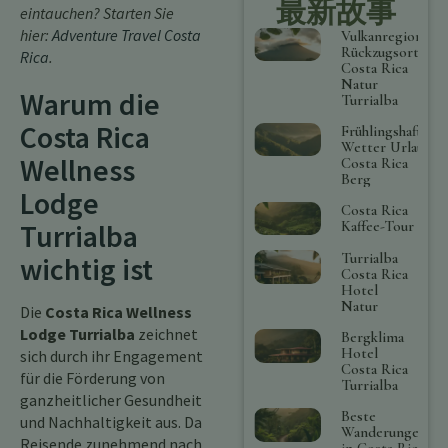
最新故事
eintauchen? Starten Sie
hier:
Adventure Travel Costa
Vulkanregion
Rückzugsort
Rica
.
Costa Rica
Natur
Warum die
Turrialba
Costa Rica
Frühlingshaftes
Wetter Urlaub
Wellness
Costa Rica
Berg
Lodge
Costa Rica
Kaffee-Tour
Turrialba
Turrialba
wichtig ist
Costa Rica
Hotel
Natur
Die
Costa Rica Wellness
Lodge Turrialba
zeichnet
Bergklima
Hotel
sich durch ihr Engagement
Costa Rica
für die Förderung von
Turrialba
ganzheitlicher Gesundheit
Beste
und Nachhaltigkeit aus. Da
Wanderungen
Reisende zunehmend nach