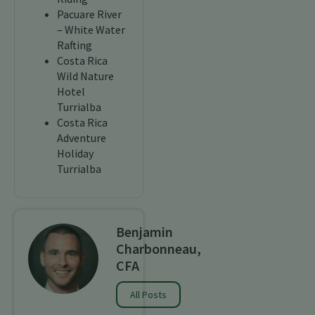
Pacuare River
– White Water
Rafting
Costa Rica
Wild Nature
Hotel
Turrialba
Costa Rica
Adventure
Holiday
Turrialba
Benjamin
Charbonneau,
CFA
All Posts