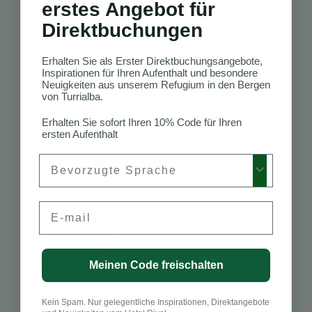
Welche Aktivitäten
erstes Angebot für
kann ich während
Direktbuchungen
eines Wellness-
Retreats erwarten?
Erhalten Sie als Erster Direktbuchungsangebote,
Erwarten Sie
Inspirationen für Ihren Aufenthalt und besondere
Aktivitäten wie
Neuigkeiten aus unserem Refugium in den Bergen
Yoga-Kurse,
von Turrialba.
Meditationssitzungen,
Erhalten Sie sofort Ihren 10% Code für Ihren
Naturwanderungen,
ersten Aufenthalt
Spa-Behandlungen
und Wellness-
Preferred Language
Workshops, die auf
Ihre Interessen
zugeschnitten sind.
Email
Ist Turrialba ein
sicheres Reiseziel
für Wellness-
Reisende?
Meinen Code freischalten
Ja, Turrialba gilt im
Allgemeinen als
Kein Spam. Nur gelegentliche Inspirationen, Direktangebote
sicher für Reisende.