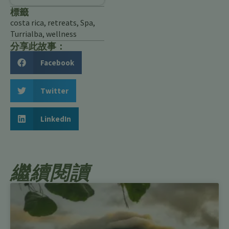
標籤
costa rica
,
retreats
,
Spa
,
Turrialba
,
wellness
分享此故事：
Facebook
Twitter
LinkedIn
繼續閱讀