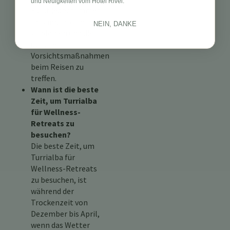
und Neuigkeiten vom Hotel Rivel.
Es ist jedoch immer
ratsam, informiert
NEIN, DANKE
zu bleiben und die
üblichen
Vorsichtsmaßnahmen
beim Reisen zu
treffen.
Wann ist die beste
Zeit, um Turrialba
für Wellness-
Retreats zu
besuchen?
Die beste Zeit, um
Turrialba für
Wellness-Retreats
zu besuchen, ist
während der
Trockenzeit von
Dezember bis April,
wenn das Wetter