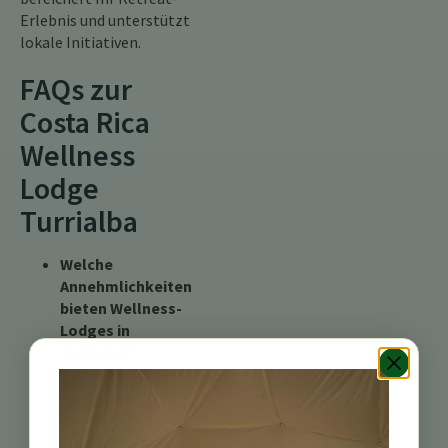
Erlebnis und unterstützt
lokale Initiativen.
FAQs zur
Costa Rica
Wellness
Lodge
Turrialba
Welche
Annehmlichkeiten
bieten Wellness-
Lodges in
Turrialba?
Wellness-Lodges in
Turrialba bieten in
der Regel
Annehmlichkeiten