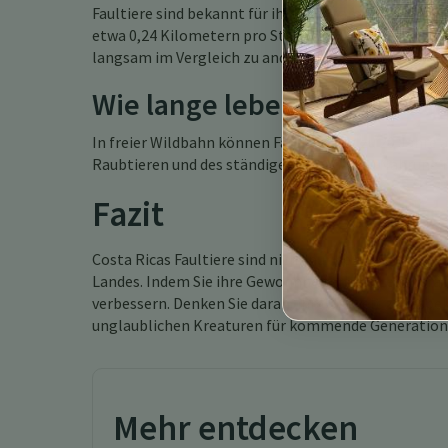
Faultiere sind bekannt für ihre langsamen Bewegun
etwa 0,24 Kilometern pro Stunde (0,15 mph) am Bode
langsam im Vergleich zu anderen Tieren.
Wie lange leben Faultiere in
In freier Wildbahn können Faultiere bis zu 20 Jahre
Raubtieren und des ständigen Zugangs zu Nahrung 
Fazit
Costa Ricas Faultiere sind nicht nur bezaubernd, so
Landes. Indem Sie ihre Gewohnheiten und Lebensräu
verbessern. Denken Sie daran, ihre Umwelt zu respe
unglaublichen Kreaturen für kommende Generation
Mehr entdecken