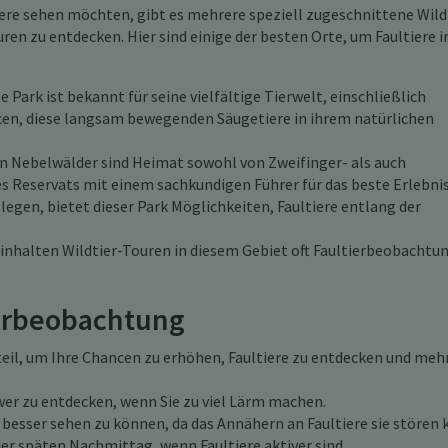
iere sehen möchten, gibt es mehrere speziell zugeschnittene Wild
ren zu entdecken. Hier sind einige der besten Orte, um Faultiere i
e Park ist bekannt für seine vielfältige Tierwelt, einschließlich
cen, diese langsam bewegenden Säugetiere in ihrem natürlichen
n Nebelwälder sind Heimat sowohl von Zweifinger- als auch
es Reservats mit einem sachkundigen Führer für das beste Erlebnis
legen, bietet dieser Park Möglichkeiten, Faultiere entlang der
inhalten Wildtier-Touren in diesem Gebiet oft Faultierbeobachtu
ierbeobachtung
teil, um Ihre Chancen zu erhöhen, Faultiere zu entdecken und meh
chwer zu entdecken, wenn Sie zu viel Lärm machen.
 besser sehen zu können, da das Annähern an Faultiere sie stören 
r späten Nachmittag, wenn Faultiere aktiver sind.