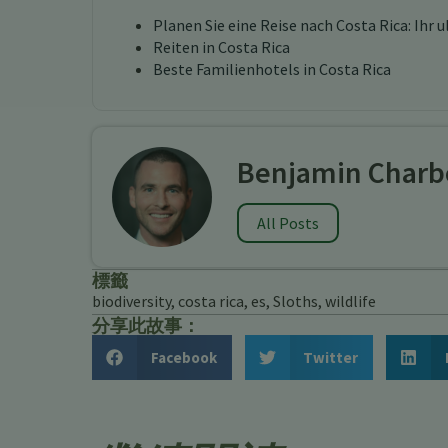
Planen Sie eine Reise nach Costa Rica: Ihr 
Reiten in Costa Rica
Beste Familienhotels in Costa Rica
Benjamin Charb
All Posts
標籤
biodiversity
,
costa rica
,
es
,
Sloths
,
wildlife
分享此故事：
Facebook
Twitter