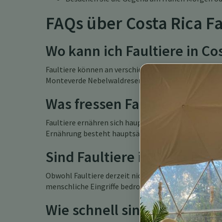
FAQs über Costa Rica Fa
Wo kann ich Faultiere in Co
Faultiere können an verschiedenen Orten in Costa R
Monteverde Nebelwaldreservat und der Cahuita Nat
Was fressen Faultiere in Cos
Faultiere ernähren sich hauptsächlich von Blättern,
Ernährung besteht hauptsächlich aus Laub, das ihnen
Sind Faultiere in Costa Rica
Obwohl Faultiere derzeit nicht als gefährdet einges
menschliche Eingriffe bedroht. Naturschutzbemühu
Wie schnell sind Faultiere i