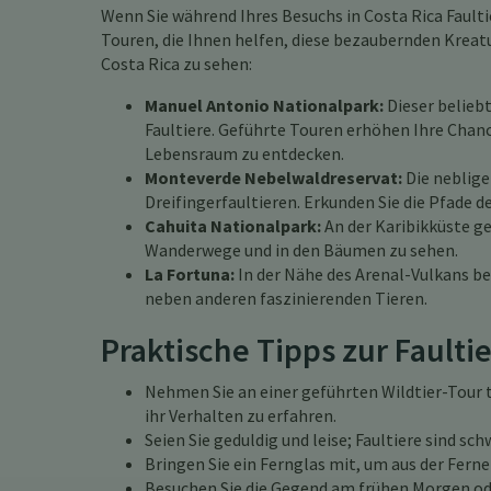
Wenn Sie während Ihres Besuchs in Costa Rica Fault
Touren, die Ihnen helfen, diese bezaubernden Kreatu
Costa Rica zu sehen:
Manuel Antonio Nationalpark:
Dieser beliebt
Faultiere. Geführte Touren erhöhen Ihre Chan
Lebensraum zu entdecken.
Monteverde Nebelwaldreservat:
Die neblige
Dreifingerfaultieren. Erkunden Sie die Pfade d
Cahuita Nationalpark:
An der Karibikküste ge
Wanderwege und in den Bäumen zu sehen.
La Fortuna:
In der Nähe des Arenal-Vulkans be
neben anderen faszinierenden Tieren.
Praktische Tipps zur Fault
Nehmen Sie an einer geführten Wildtier-Tour 
ihr Verhalten zu erfahren.
Seien Sie geduldig und leise; Faultiere sind s
Bringen Sie ein Fernglas mit, um aus der Ferne
Besuchen Sie die Gegend am frühen Morgen ode