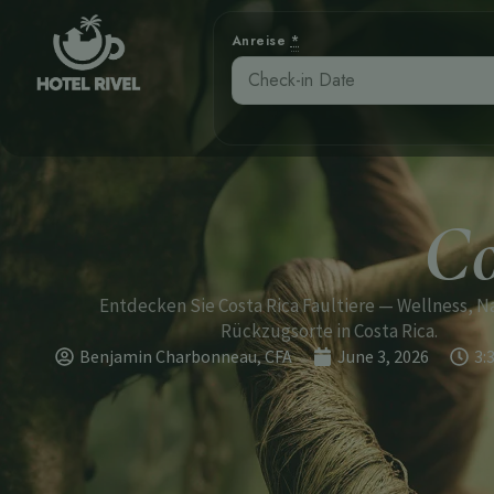
Anreise
*
Co
Entdecken Sie Costa Rica Faultiere — Wellness, N
Rückzugsorte in Costa Rica.
Benjamin Charbonneau, CFA
June 3, 2026
3: