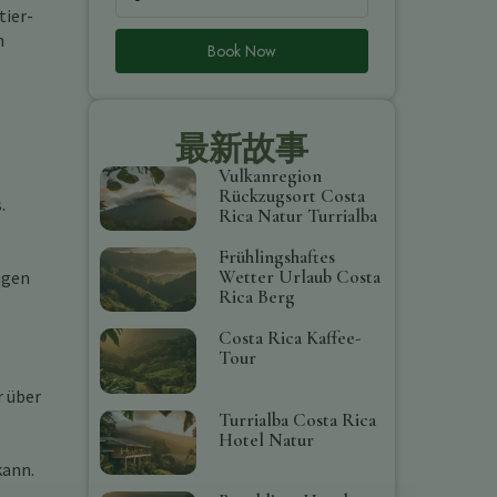
tier-
n
Book Now
最新故事
Vulkanregion
Rückzugsort Costa
.
Rica Natur Turrialba
Frühlingshaftes
Wetter Urlaub Costa
ngen
Rica Berg
Costa Rica Kaffee-
Tour
r über
Turrialba Costa Rica
Hotel Natur
kann.