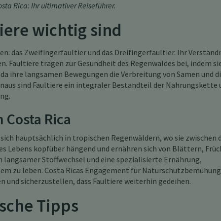
sta Rica: Ihr ultimativer Reiseführer
.
ere wichtig sind
: das Zweifingerfaultier und das Dreifingerfaultier. Ihr Verständn
n. Faultiere tragen zur Gesundheit des Regenwaldes bei, indem si
da ihre langsamen Bewegungen die Verbreitung von Samen und d
naus sind Faultiere ein integraler Bestandteil der Nahrungskette
ng.
 Costa Rica
 sich hauptsächlich in tropischen Regenwäldern, wo sie zwischen 
res Lebens kopfüber hängend und ernähren sich von Blättern, Frü
n langsamer Stoffwechsel und eine spezialisierte Ernährung,
stem zu leben. Costa Ricas Engagement für Naturschutzbemühun
 und sicherzustellen, dass Faultiere weiterhin gedeihen.
ische Tipps