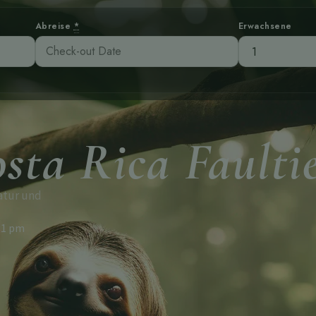
Abreise
*
Erwachsene
sta Rica Faulti
atur und
31 pm