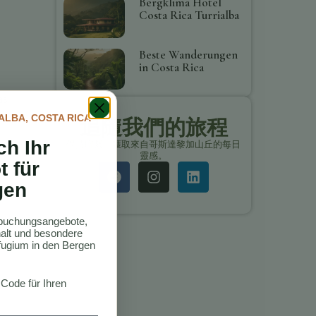
Bergklima Hotel
Costa Rica Turrialba
Beste Wanderungen
in Costa Rica
as
ALBA, COSTA RICA
追隨我們的旅程
ch Ihr
保持聯繫，獲取來自哥斯達黎加山丘的每日
靈感。
t für
gen
ktbuchungsangebote,
thalt und besondere
ugium in den Bergen
 Code für Ihren