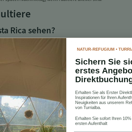
ultiere
sta Rica sehen?
ica gesehen werden, darunter der Manuel Antonio Nationalpark, d
ionalpark.
NATUR-REFUGIUM • TURRI
ta Rica?
Sichern Sie si
erstes Angebo
 Früchten und Blumen, die in den Baumkronen zu finden sind. Ihre
Direktbuchun
 die Nährstoffe liefert, die sie zum Überleben benötigen.
 gefährdet?
Erhalten Sie als Erster Dire
Inspirationen für Ihren Aufen
Neuigkeiten aus unserem Ref
tuft sind, sind ihre Populationen durch Lebensraumverlust und
von Turrialba.
ngen sind entscheidend, um ihre Lebensräume zu schützen.
Erhalten Sie sofort Ihren 10%
n Costa Rica?
ersten Aufenthalt