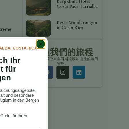
Bergklima Hotel
Costa Rica Turrialba
Beste Wanderungen
in Costa Rica
ncreme
ALBA, COSTA RICA
追隨我們的旅程
ch Ihr
保持聯繫，獲取來自哥斯達黎加山丘的每日
des
靈感。
t für
gen
ktbuchungsangebote,
thalt und besondere
ugium in den Bergen
len.
 Code für Ihren