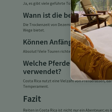
Ja, es gibt viele geführte Touren für alle Könnenss
Wann ist die beste Jahresze
Die Trockenzeit von Dezember bis April ist in der R
Wege bietet.
Können Anfänger in Costa R
Absolut! Viele Touren richten sich an Anfänger und
Welche Pferderassen werden
verwendet?
Costa Rica nutzt eine Vielzahl von Pferderassen, dar
Temperament.
Fazit
Reiten in Costa Rica ist nicht nur ein Abenteuer; es 