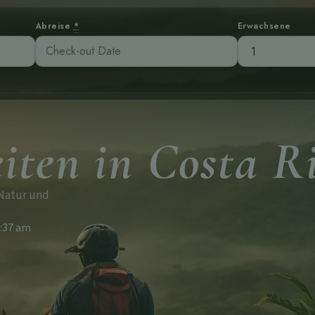
Abreise
*
Erwachsene
iten in Costa R
 Natur und
:37 am