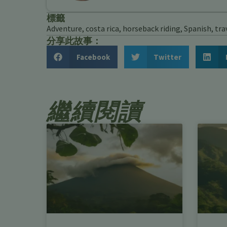
標籤
Adventure
,
costa rica
,
horseback riding
,
Spanish
,
tra
分享此故事：
Facebook
Twitter
繼續閱讀