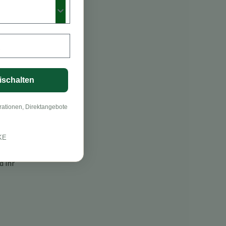
e
ischalten
rationen, Direktangebote
KE
d ihr