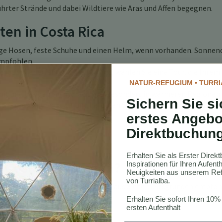
hrter Strände und dabei Wildtiere wie Aras und Affen begegnen.
ten in Costa Rica
nge Hosen, feste Schuhe und einen Helm, wenn vorhanden. Sonne
empfohlen.
änger oder erfahrener Reiter sind, wählen Sie eine Tour, die Ihrem
NATUR-REFUGIUM • TURRI
it und bleiben Sie hydratisiert, besonders in wärmeren Regionen.
Sichern Sie si
e Pferde mit Sorgfalt und befolgen Sie die Anweisungen Ihres Gui
erstes Angebo
Direktbuchun
ta Rica
Erhalten Sie als Erster Dire
n Costa Rica tragen?
Inspirationen für Ihren Aufen
Neuigkeiten aus unserem Ref
von Turrialba.
ein bequemes Hemd. Ein Helm wird aus Sicherheitsgründen empfoh
Erhalten Sie sofort Ihren 10%
?
ersten Aufenthalt