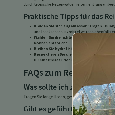
durch tropische Regenwälder reiten, entlang unberü
Praktische Tipps für das Rei
Kleiden Sie sich angemessen:
Tragen Sie la
und Insektenschutzmittel werden ebenfalls 
Wählen Sie die richtige Tour:
Egal, ob Sie Anf
Können entspricht.
Bleiben Sie hydratisiert:
Bringen Sie Wasser m
Respektieren Sie die Pferde:
Behandeln Sie di
für ein sicheres Erlebnis.
FAQs zum Reiten in Cos
Was sollte ich zum Reiten i
Tragen Sie lange Hosen, geschlossene Schuhe und 
Gibt es geführte Reittouren