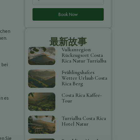
Book Now
achen
nen.
最新故事
Vulkanregion
Rückzugsort Costa
Rica Natur Turrialba
 bei
Frühlingshaftes
Wetter Urlaub Costa
Rica Berg
Costa Rica Kaffee-
n es
Tour
Turrialba Costa Rica
Hotel Natur
en Sie