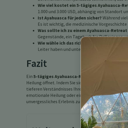
Wie viel kostet ein 5-tägiges Ayahuasca-Re
1.000 und 3.000 USD, abhängig von Standort 
Ist Ayahuasca für jeden sicher?
Während viele
Es ist wichtig, die medizinische Vorgeschichte
Was sollte ich zu einem Ayahuasca-Retreat
Gegenstände, ein Tagebuch für Reflexionen u
Wie wähle ich das richtige Ayahuasca-Retre
Leiter haben und unterstützende Gemeinscha
Fazit
Ein
5-tägiges Ayahuasca-Retreat in Costa Rica
ka
Heilung öffnet. Indem Sie sich auf dieses tiefgreifen
tieferen Verständnisses Ihrer selbst und einer Verb
emotionale Heilung oder einfach eine Pause vom Allt
unvergessliches Erlebnis zu werden.