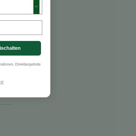
ischalten
rationen, Direktangebote
KE