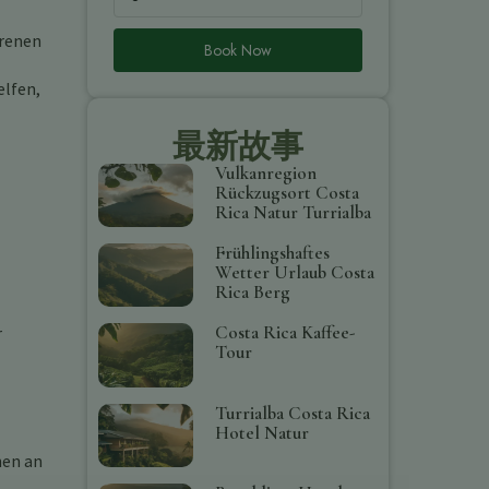
hrenen
Book Now
elfen,
最新故事
Vulkanregion
Rückzugsort Costa
Rica Natur Turrialba
Frühlingshaftes
Wetter Urlaub Costa
Rica Berg
Costa Rica Kaffee-
r
Tour
Turrialba Costa Rica
Hotel Natur
nen an