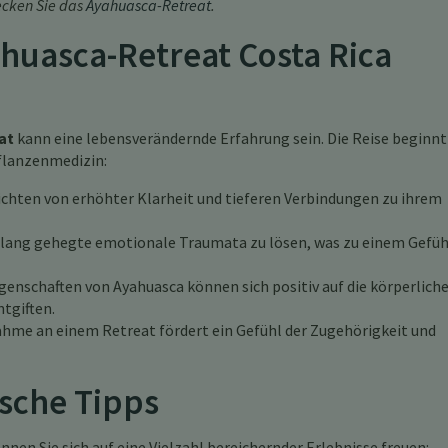
ecken Sie das
Ayahuasca-Retreat
.
huasca-Retreat Costa Rica
at
kann eine lebensverändernde Erfahrung sein. Die Reise beginnt
Pflanzenmedizin:
ichten von erhöhter Klarheit und tieferen Verbindungen zu ihrem
 lang gehegte emotionale Traumata zu lösen, was zu einem Gefüh
genschaften von Ayahuasca können sich positiv auf die körperlich
tgiften.
ahme an einem Retreat fördert ein Gefühl der Zugehörigkeit und
ische Tipps
nnen Sie sich auf eine Vielzahl bereichernder Erlebnisse freuen: