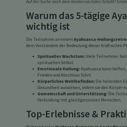
Auf der Suche nach dem besten nächsten Schritt? Entd
Warum das 5-tägige Aya
wichtig ist
Die Teilnahme an einem
Ayahuasca-Heilungsretre
dem Verständnis der Bedeutung dieser kraftvollen 
Spirituelles Wachstum:
Viele Teilnehmer ber
spirituellen Selbst.
Emotionale Heilung:
Ayahuasca kann helfen,
Frieden und Abschluss führt.
Körperliches Wohlbefinden:
Die heilenden Ei
Gesundheit auswirken, indem sie den Körper en
Gemeinschaft und Unterstützung:
Die Teiln
Verbindung mit gleichgesinnten Menschen.
Top-Erlebnisse & Prakt
Während eines
Wellness-Retreats in Costa Rica
kö