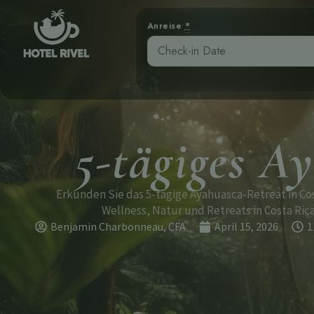
Anreise
*
5-tägiges A
Erkunden Sie das 5-tägige Ayahuasca-Retreat in Co
Wellness, Natur und Retreats in Costa Rica
Benjamin Charbonneau, CFA
April 15, 2026
1