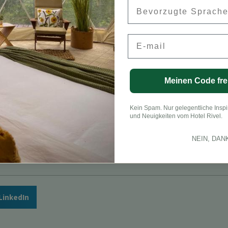
Preferred Language
Email
ta Rica
Meinen Code fre
onneau, CFA
Kein Spam. Nur gelegentliche Inspi
und Neuigkeiten vom Hotel Rivel.
NEIN, DAN
LinkedIn