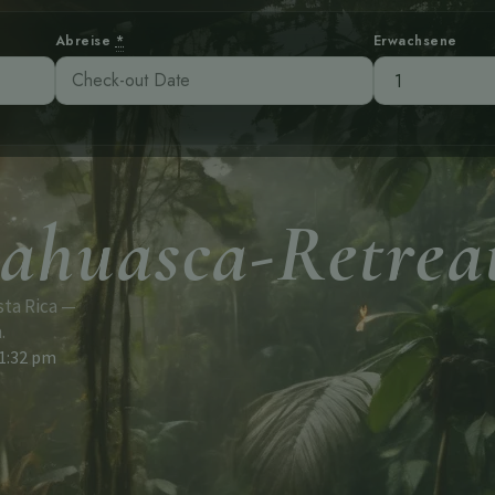
Abreise
*
Erwachsene
yahuasca-Retrea
sta Rica —
.
1:32 pm