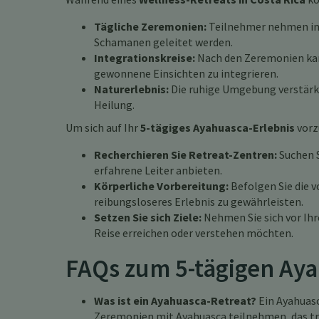
Tägliche Zeremonien:
Teilnehmer nehmen in 
Schamanen geleitet werden.
Integrationskreise:
Nach den Zeremonien kann
gewonnene Einsichten zu integrieren.
Naturerlebnis:
Die ruhige Umgebung verstärkt 
Heilung.
Um sich auf Ihr
5-tägiges Ayahuasca-Erlebnis
vorz
Recherchieren Sie Retreat-Zentren:
Suchen S
erfahrene Leiter anbieten.
Körperliche Vorbereitung:
Befolgen Sie die v
reibungsloseres Erlebnis zu gewährleisten.
Setzen Sie sich Ziele:
Nehmen Sie sich vor Ihr
Reise erreichen oder verstehen möchten.
FAQs zum 5-tägigen Aya
Was ist ein Ayahuasca-Retreat?
Ein Ayahuasc
Zeremonien mit Ayahuasca teilnehmen, das trad