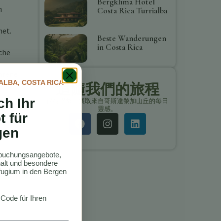
Bergklima Hotel
n
Costa Rica Turrialba
net.
Beste Wanderungen
in Costa Rica
che
ahrene
ALBA, COSTA RICA
追隨我們的旅程
ch Ihr
保持聯繫，獲取來自哥斯達黎加山丘的每日
靈感。
t für
gen
 und
ktbuchungsangebote,
thalt und besondere
ugium in den Bergen
 Code für Ihren