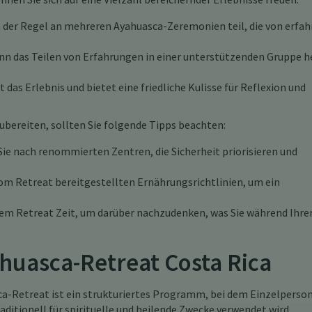
der Regel an mehreren Ayahuasca-Zeremonien teil, die von erfa
 das Teilen von Erfahrungen in einer unterstützenden Gruppe h
das Erlebnis und bietet eine friedliche Kulisse für Reflexion und
ubereiten, sollten Sie folgende Tipps beachten:
ie nach renommierten Zentren, die Sicherheit priorisieren und
om Retreat bereitgestellten Ernährungsrichtlinien, um ein
em Retreat Zeit, um darüber nachzudenken, was Sie während Ihre
huasca-Retreat Costa Rica
a-Retreat ist ein strukturiertes Programm, bei dem Einzelperso
itionell für spirituelle und heilende Zwecke verwendet wird.