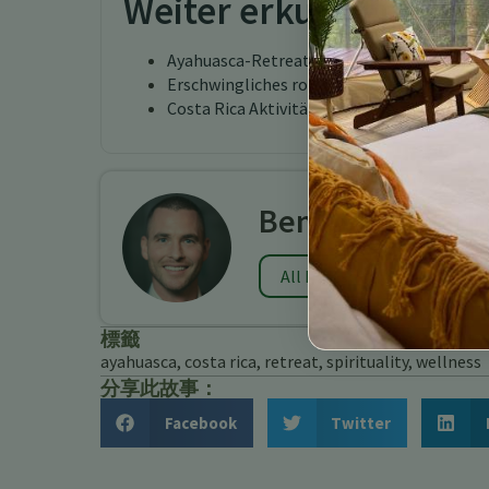
Weiter erkunden
Ayahuasca-Retreat
Erschwingliches romantisches Retreat Cos
Costa Rica Aktivitäten
Benjamin Charb
All Posts
標籤
ayahuasca
,
costa rica
,
retreat
,
spirituality
,
wellness
分享此故事：
Facebook
Twitter