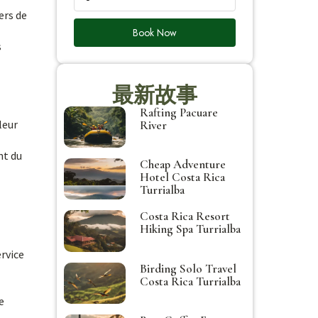
ers de
Book Now
s
最新故事
Rafting Pacuare
leur
River
nt du
Cheap Adventure
Hotel Costa Rica
Turrialba
Costa Rica Resort
Hiking Spa Turrialba
ervice
Birding Solo Travel
Costa Rica Turrialba
e