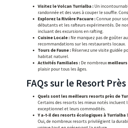
Visitez le Volcan Turrialba :
Un incontournable
randonnée et des vues à couper le souffle. Cons
Explorez la Rivière Pacuare :
Connue pour son 
débutants et les rafteurs expérimentés. De n
incluant des excursions en rafting.
Cuisine Locale :
Ne manquez pas de goûter aux 
recommandations sur les restaurants locaux.
Tours de Faune :
Réservez une visite guidée po
habitat naturel.
Activités Familiales :
De nombreux
meilleurs
plaisir pour tous les âges.
FAQs sur le Resort Près
Quels sont les meilleurs resorts près de Tur
Certains des resorts les mieux notés incluent l
exceptionnel et leurs commodités.
Y a-t-il des resorts écologiques à Turrialba 
Oui, de nombreux resorts privilégient la durabi
unique tout en préservant la nature.