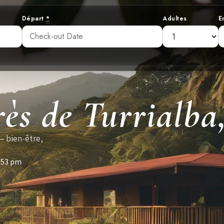
Départ
*
Adultes
E
ès de Turrialba
— bien-être,
:53 pm