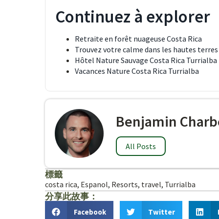
Continuez à explorer
Retraite en forêt nuageuse Costa Rica
Trouvez votre calme dans les hautes terres
Hôtel Nature Sauvage Costa Rica Turrialba
Vacances Nature Costa Rica Turrialba
Benjamin Charb
All Posts
標籤
costa rica
,
Espanol
,
Resorts
,
travel
,
Turrialba
分享此故事：
Facebook
Twitter