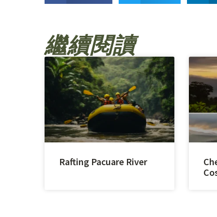
繼續閱讀
Rafting Pacuare River
Che
Cos