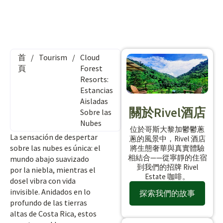
首
/
Tourism
/
Cloud
頁
Forest
Resorts:
Estancias
Aisladas
關於Rivel酒店
Sobre las
Nubes
位於哥斯大黎加鬱鬱蔥
La sensación de despertar
蔥的風景中，Rivel 酒店
sobre las nubes es única: el
將生態奢華與真實體驗
相結合——從寧靜的住宿
mundo abajo suavizado
到我們的招牌 Rivel
por la niebla, mientras el
Estate 咖啡。
dosel vibra con vida
invisible. Anidados en lo
探索我們的故事
profundo de las tierras
altas de Costa Rica, estos