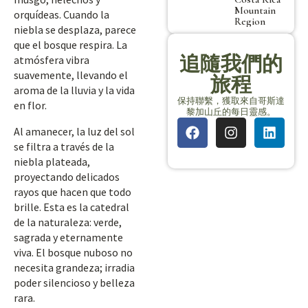
Mountain
orquídeas. Cuando la
Region
niebla se desplaza, parece
que el bosque respira. La
追隨我們的
atmósfera vibra
suavemente, llevando el
旅程
aroma de la lluvia y la vida
保持聯繫，獲取來自哥斯達
en flor.
黎加山丘的每日靈感。
Al amanecer, la luz del sol
se filtra a través de la
niebla plateada,
proyectando delicados
rayos que hacen que todo
brille. Esta es la catedral
de la naturaleza: verde,
sagrada y eternamente
viva. El bosque nuboso no
necesita grandeza; irradia
poder silencioso y belleza
rara.