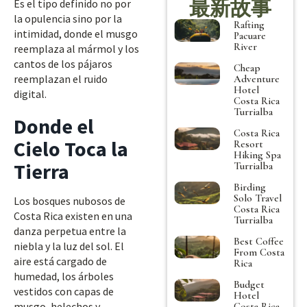
最新故事
Es el tipo definido no por
la opulencia sino por la
Rafting
intimidad, donde el musgo
Pacuare
River
reemplaza al mármol y los
cantos de los pájaros
Cheap
reemplazan el ruido
Adventure
Hotel
digital.
Costa Rica
Turrialba
Donde el
Costa Rica
Cielo Toca la
Resort
Hiking Spa
Tierra
Turrialba
Birding
Solo Travel
Los bosques nubosos de
Costa Rica
Costa Rica existen en una
Turrialba
danza perpetua entre la
Best Coffee
niebla y la luz del sol. El
From Costa
aire está cargado de
Rica
humedad, los árboles
Budget
vestidos con capas de
Hotel
musgo, helechos y
Costa Rica