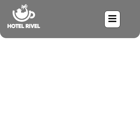
Cloud Forest Resorts:
Estancias Aisladas Sobre
las Nubes
Benjamin Charbonneau, CFA
April 15, 2026
11:08 pm