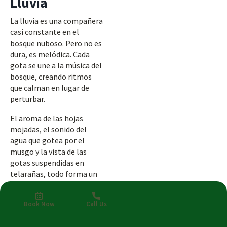
Lluvia
La lluvia es una compañera
casi constante en el
bosque nuboso. Pero no es
dura, es melódica. Cada
gota se une a la música del
bosque, creando ritmos
que calman en lugar de
perturbar.
El aroma de las hojas
mojadas, el sonido del
agua que gotea por el
musgo y la vista de las
gotas suspendidas en
telarañas, todo forma un
arte de belleza sutil. La
lluvia se convierte en un
Book Now
Call Us
abrazo, recordándote que
los momentos más suaves