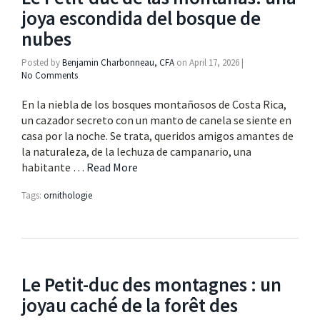
joya escondida del bosque de
nubes
Posted by
Benjamin Charbonneau, CFA
on
April 17, 2026
|
No Comments
En la niebla de los bosques montañosos de Costa Rica,
un cazador secreto con un manto de canela se siente en
casa por la noche. Se trata, queridos amigos amantes de
la naturaleza, de la lechuza de campanario, una
habitante …
Read More
Tags:
ornithologie
Le Petit-duc des montagnes : un
joyau caché de la forêt des