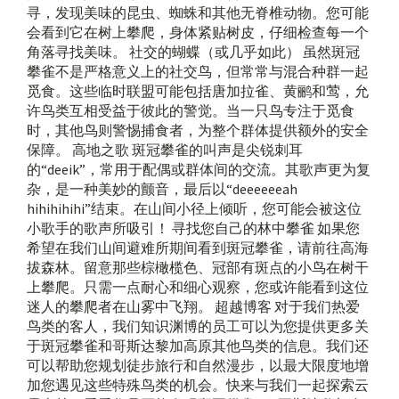
寻，发现美味的昆虫、蜘蛛和其他无脊椎动物。您可能
会看到它在树上攀爬，身体紧贴树皮，仔细检查每一个
角落寻找美味。 社交的蝴蝶（或几乎如此） 虽然斑冠
攀雀不是严格意义上的社交鸟，但常常与混合种群一起
觅食。这些临时联盟可能包括唐加拉雀、黄鹂和莺，允
许鸟类互相受益于彼此的警觉。当一只鸟专注于觅食
时，其他鸟则警惕捕食者，为整个群体提供额外的安全
保障。 高地之歌 斑冠攀雀的叫声是尖锐刺耳
的“deeik”，常用于配偶或群体间的交流。其歌声更为复
杂，是一种美妙的颤音，最后以“deeeeeeah
hihihihihi”结束。在山间小径上倾听，您可能会被这位
小歌手的歌声所吸引！ 寻找您自己的林中攀雀 如果您
希望在我们山间避难所期间看到斑冠攀雀，请前往高海
拔森林。留意那些棕橄榄色、冠部有斑点的小鸟在树干
上攀爬。只需一点耐心和细心观察，您或许能看到这位
迷人的攀爬者在山雾中飞翔。 超越博客 对于我们热爱
鸟类的客人，我们知识渊博的员工可以为您提供更多关
于斑冠攀雀和哥斯达黎加高原其他鸟类的信息。我们还
可以帮助您规划徒步旅行和自然漫步，以最大限度地增
加您遇见这些特殊鸟类的机会。快来与我们一起探索云