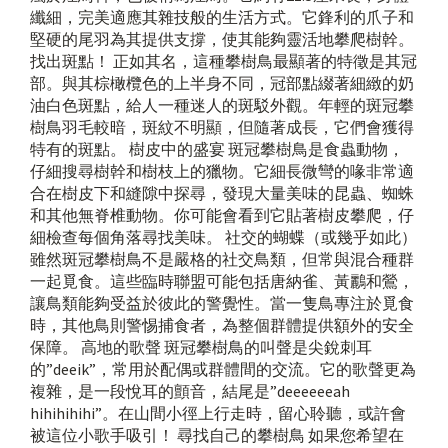
纖細，完美適應其雜技般的生活方式。它鋒利的爪子和
堅硬的尾羽為其提供支撐，使其能夠靈活地攀爬樹幹。
找出斑點！ 正如其名，這種攀樹鳥最顯著的特徵是其冠
部。與其棕橄欖色的上半身不同，冠部點綴著細緻的奶
油白色斑點，給人一種迷人的斑駁外觀。年輕的斑冠攀
樹鳥羽毛較暗，斑紋不明顯，但隨著成長，它們會獲得
特有的斑點。 樹皮中的盛宴 斑冠攀樹鳥是食蟲動物，
仔細搜尋樹幹和樹枝上的獵物。它細長微彎的喙非常適
合在樹皮下和縫隙中探尋，發現大量美味的昆蟲、蜘蛛
和其他無脊椎動物。你可能會看到它貼著樹皮攀爬，仔
細檢查每個角落尋找美味。 社交的蝴蝶（或幾乎如此）
雖然斑冠攀樹鳥不是嚴格的社交鳥類，但常與混合種群
一起覓食。這些臨時聯盟可能包括唐納雀、黃鸝和鶯，
讓鳥類能夠受益於彼此的警覺性。當一隻鳥專注於覓食
時，其他鳥則警惕捕食者，為整個群體提供額外的安全
保障。 高地的歌聲 斑冠攀樹鳥的叫聲是尖銳刺耳
的”deeik”，常用於配偶或群體間的交流。它的歌聲更為
複雜，是一段悅耳的顫音，結尾是”deeeeeeah
hihihihihi”。在山間小徑上行走時，留心聆聽，或許會
被這位小歌手吸引！ 尋找自己的攀樹鳥 如果您希望在