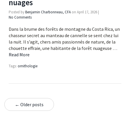
nuages
Posted by
Benjamin Charbonneau, CFA
on
April 17, 2026
|
No Comments
Dans la brume des forêts de montagne du Costa Rica, un
chasseur secret au manteau de cannelle se sent chez lui
la nuit. Il s’agit, chers amis passionnés de nature, de la
chouette effraie, une habitante de la forêt nuageuse …
Read More
Tags:
ornithologie
← Older posts