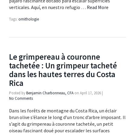
pájaro fascinante dotado para escalar superficies
verticales. Aquí, en nuestro refugio …
Read More
Tags:
ornithologie
Le grimpereau à couronne
tachetée : Un grimpeur tacheté
dans les hautes terres du Costa
Rica
Posted by
Benjamin Charbonneau, CFA
on
April 17, 2026
|
No Comments
Dans les forêts de montagne du Costa Rica, un éclair
brun olive s’élance le long d’un tronc d’arbre imposant. Il
s’agit du grimpereau à couronne tachetée, un petit
oiseau fascinant doué pour escalader les surfaces