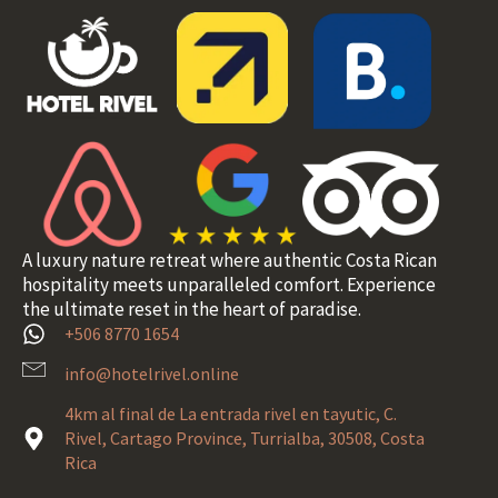
A luxury nature retreat where authentic Costa Rican
hospitality meets unparalleled comfort. Experience
the ultimate reset in the heart of paradise.
+506 8770 1654
info@hotelrivel.online
4km al final de La entrada rivel en tayutic, C.
Rivel, Cartago Province, Turrialba, 30508, Costa
Rica