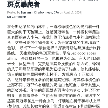
斑点攀爬者
Posted by
Benjamin Charbonneau, CFA
on
April 17, 2026
|
No Comments
在哥斯达黎加的山林中，一道棕橄榄色的闪光沿着一棵
巨大的树干飞驰而上。这是斑冠攀雀，一种擅长攀爬垂
直表面的迷人小鸟。在我们位于清凉雾气中的山间避难
所，这些可爱的生物是常客，为云雾森林的生机增添了
色彩。 寻找下一个最佳选择？探索哥斯达黎加徒步旅行
路线。 天生攀爬的鸟 斑冠攀雀，学名Lepidocolaptes
affinis，是灶鸟科的一员，也被称为灶鸟。它大约21.5厘
米长，体型纤细，完美适应其杂技般的生活方式。锋利
的爪子和尾部坚硬的羽毛为它提供了锚点，使其能够以
惊人的敏捷性攀附并爬上树干。 发现斑点！ 正如其
名，这种攀雀最显著的特征是其冠部。与其棕橄榄色的
上部不同，冠部饰有细腻的奶油白色斑点，赋予其迷人
的斑驳外观。年轻的斑冠攀雀羽毛较为暗淡，标记不太
明显，但随着成长，它们会获得特有的斑点。 树皮中的
盛宴 斑冠攀雀是一种食虫鸟，仔细地在树干和树枝上寻
找猎物。其细长微弯的喙非常适合在树皮下和缝隙中探