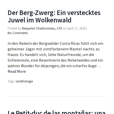
Der Berg-Zwerg: Ein verstecktes
Juwel im Wolkenwald
Posted by
Benjamin Charbonneau, CFA
on
April 17, 2026
|
No Comments
In den Nebeln der Bergwälder Costa Ricas fühlt sich ein
geheimer Jäger mit zimtfarbenem Mantel nachts zu
Hause. Es handelt sich, liebe Naturfreunde, um die
Schleiereule, eine Bewohnerin des Nebelwaldes und ein
wahres Wunder für diejenigen, die ein scharfes Auge …
Read More
Tags:
ornithologie
Le Petit-duc de las montañas: una