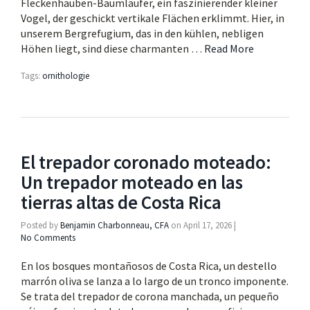
Fleckenhauben-Baumläufer, ein faszinierender kleiner
Vogel, der geschickt vertikale Flächen erklimmt. Hier, in
unserem Bergrefugium, das in den kühlen, nebligen
Höhen liegt, sind diese charmanten …
Read More
Tags:
ornithologie
El trepador coronado moteado:
Un trepador moteado en las
tierras altas de Costa Rica
Posted by
Benjamin Charbonneau, CFA
on
April 17, 2026
|
No Comments
En los bosques montañosos de Costa Rica, un destello
marrón oliva se lanza a lo largo de un tronco imponente.
Se trata del trepador de corona manchada, un pequeño