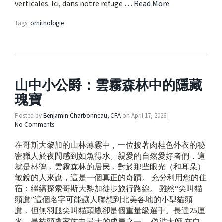
verticales. Ici, dans notre refuge …
Read More
Tags:
ornithologie
山中小公爵：雲霧森林中的隱藏
瑰寶
Posted by
Benjamin Charbonneau, CFA
on
April 17, 2026
|
No Comments
在哥斯大黎加的山林薄霧中，一位披著肉桂色外衣的秘
密獵人於夜間感到如魚得水。親愛的自然愛好者們，這
就是林鴞，雲霧森林的居民，對於那些眼光（和耳朵）
敏銳的人來說，這是一個真正的奇蹟。 充分利用您的住
宿：繼續探索哥斯大黎加徒步旅行路線。 雖然“尖叫貓
頭鷹”這個名字可能讓人聯想到北美各地的小型貓頭
鷹，但無羽腿尖叫貓頭鷹卻是個重量級選手。長達25厘
米，是貓頭鷹家族中最大的成員之一。 偽裝大師 在自