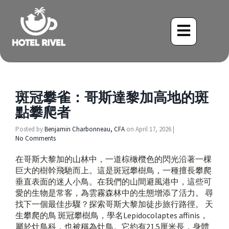
斑冠攀雀：哥斯達黎加高地的斑
點攀爬者
Posted by
Benjamin Charbonneau, CFA
on
April 17, 2026
|
No Comments
在哥斯大黎加的山林中，一道棕橄欖色的閃光沿著一棵
巨大的樹幹飛馳而上。這是斑冠攀樹鳥，一種擅長攀爬
垂直表面的迷人小鳥。在我們的山間避風港中，這些可
愛的生物是常客，為雲霧森林中的生態增添了活力。 尋
找下一個最佳步驟？探索哥斯大黎加徒步旅行路徑。 天
生攀爬的鳥 斑冠攀樹鳥，學名Lepidocolaptes affinis，
屬於灶鳥科，也被稱為灶鳥。它約有21.5厘米長，身體