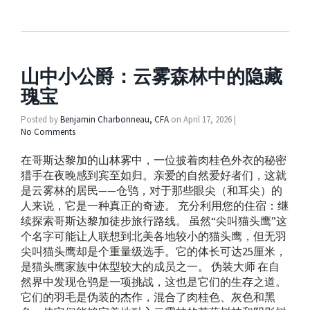
山中小公爵：云雾森林中的隐藏
瑰宝
Posted by
Benjamin Charbonneau, CFA
on
April 17, 2026
|
No Comments
在哥斯达黎加的山林雾中，一位披着肉桂色外衣的秘密
猎手在夜晚感到宾至如归。亲爱的自然爱好者们，这就
是云雾林的居民——仓鸮，对于那些眼尖（和耳尖）的
人来说，它是一种真正的奇迹。 充分利用您的住宿：继
续探索哥斯达黎加徒步旅行路线。 虽然“尖叫猫头鹰”这
个名字可能让人联想到北美各地较小的猫头鹰，但无羽
尖叫猫头鹰却是个重量级选手。它的体长可达25厘米，
是猫头鹰家族中体型较大的成员之一。 伪装大师 在自
然界中发现仓鸮是一项挑战，这也是它们的生存之道。
它们的羽毛是伪装的杰作，混合了肉桂色、灰色和黑