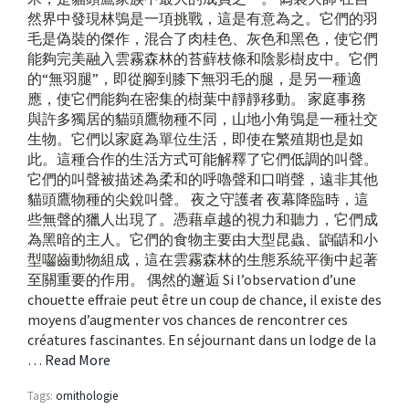
然界中發現林鴞是一項挑戰，這是有意為之。它們的羽
毛是偽裝的傑作，混合了肉桂色、灰色和黑色，使它們
能夠完美融入雲霧森林的苔蘚枝條和陰影樹皮中。它們
的“無羽腿”，即從腳到膝下無羽毛的腿，是另一種適
應，使它們能夠在密集的樹葉中靜靜移動。 家庭事務
與許多獨居的貓頭鷹物種不同，山地小角鴞是一種社交
生物。它們以家庭為單位生活，即使在繁殖期也是如
此。這種合作的生活方式可能解釋了它們低調的叫聲。
它們的叫聲被描述為柔和的呼嚕聲和口哨聲，遠非其他
貓頭鷹物種的尖銳叫聲。 夜之守護者 夜幕降臨時，這
些無聲的獵人出現了。憑藉卓越的視力和聽力，它們成
為黑暗的主人。它們的食物主要由大型昆蟲、鼩鼱和小
型囓齒動物組成，這在雲霧森林的生態系統平衡中起著
至關重要的作用。 偶然的邂逅 Si l’observation d’une
chouette effraie peut être un coup de chance, il existe des
moyens d’augmenter vos chances de rencontrer ces
créatures fascinantes. En séjournant dans un lodge de la
…
Read More
Tags:
ornithologie