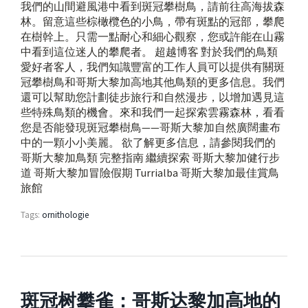
我們的山間避風港中看到斑冠攀樹鳥，請前往高海拔森
林。留意這些棕橄欖色的小鳥，帶有斑點的冠部，攀爬
在樹幹上。只需一點耐心和細心觀察，您或許能在山霧
中看到這位迷人的攀爬者。 超越博客 對於我們的鳥類
愛好者客人，我們知識豐富的工作人員可以提供有關斑
冠攀樹鳥和哥斯大黎加高地其他鳥類的更多信息。我們
還可以幫助您計劃徒步旅行和自然漫步，以增加遇見這
些特殊鳥類的機會。來和我們一起探索雲霧森林，看看
您是否能發現斑冠攀樹鳥——哥斯大黎加自然廣闊畫布
中的一顆小小美麗。 欲了解更多信息，請參閱我們的
哥斯大黎加鳥類 完整指南 繼續探索 哥斯大黎加健行步
道 哥斯大黎加冒險假期 Turrialba 哥斯大黎加最佳賞鳥
旅館
Tags:
ornithologie
斑冠树攀雀：哥斯达黎加高地的