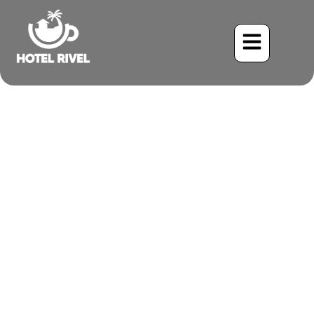
Le Petit-duc des
montagnes : un joyau
caché de la forêt des
nuages
Benjamin Charbonneau, CFA
May 28, 2024
4:52 am