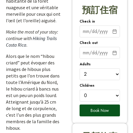
habitante de la forêt
nuageuse et une véritable
預訂住宿
merveille pour ceux qui ont
l’œil (et l’oreille) aiguisé.
Check in
Make the most of your stay:
continue with
Hiking Trails
Check out
Costa Rica
.
Alors que le nom “hibou
criard” peut évoquer des
Adults
images de hiboux plus
petits que l’on trouve dans
toute l’Amérique du Nord,
Children
le hibou criard à bancs nus
est un peu un poids lourd.
Atteignant jusqu’à 25 cm
de long et de corpulence,
Book Now
c’est l’un des plus grands
membres de la famille des
hiboux.