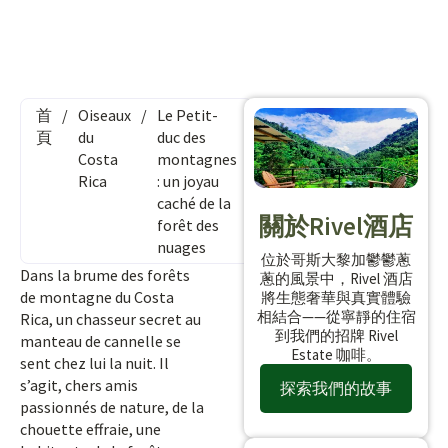
首
/
Oiseaux
/
Le Petit-
頁
du
duc des
Costa
montagnes
Rica
: un joyau
caché de la
關於Rivel酒店
forêt des
nuages
位於哥斯大黎加鬱鬱蔥
Dans la brume des forêts
蔥的風景中，Rivel 酒店
de montagne du Costa
將生態奢華與真實體驗
相結合——從寧靜的住宿
Rica, un chasseur secret au
到我們的招牌 Rivel
manteau de cannelle se
Estate 咖啡。
sent chez lui la nuit. Il
s’agit, chers amis
探索我們的故事
passionnés de nature, de la
chouette effraie, une