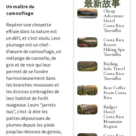
最新故事
Un maître du
Cheap
camouflage
Adventure
Hotel
Repérer une chouette
Costa Rica
Turrialba
effraie dans la nature est
un défi, et c’est voulu. Leur
Costa Rica
plumage est un chef-
Resort
Hiking Spa
d’œuvre de camouflage, un
Turrialba
mélange de cannelle, de
Birding
gris et de noir qui leur
Solo Travel
permet de se fondre
Costa Rica
harmonieusement dans
Turrialba
les branches moussues et
Best Coffee
les écorces ombragées de
From Costa
Rica
leur habitat de forêt
nuageuse. Leurs “jarrets
Budget
nus”, c’est-à-dire les
Hotel
Costa Rica
pattes dépourvues de
Mountain
plumes depuis les pieds
Region
jusqu’au-dessous du genou,
Costa Rica