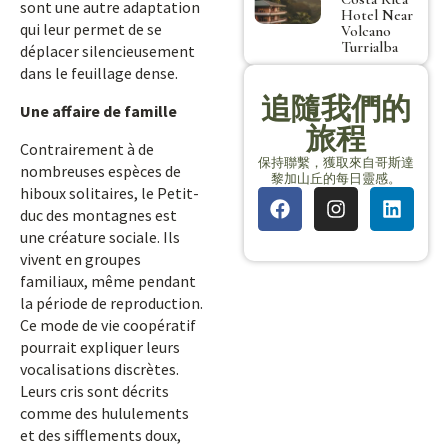
sont une autre adaptation
Hotel Near
qui leur permet de se
Volcano
Turrialba
déplacer silencieusement
dans le feuillage dense.
追隨我們的
Une affaire de famille
旅程
Contrairement à de
保持聯繫，獲取來自哥斯達
nombreuses espèces de
黎加山丘的每日靈感。
hiboux solitaires, le Petit-
duc des montagnes est
une créature sociale. Ils
vivent en groupes
familiaux, même pendant
la période de reproduction.
Ce mode de vie coopératif
pourrait expliquer leurs
vocalisations discrètes.
Leurs cris sont décrits
comme des hululements
et des sifflements doux,