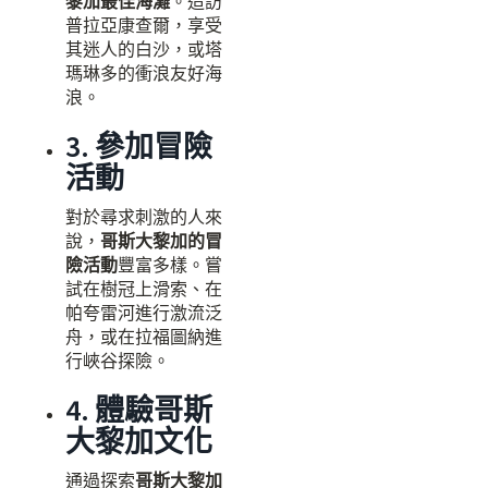
黎加最佳海灘
。造訪
普拉亞康查爾，享受
其迷人的白沙，或塔
瑪琳多的衝浪友好海
浪。
3. 參加冒險
活動
對於尋求刺激的人來
說，
哥斯大黎加的冒
險活動
豐富多樣。嘗
試在樹冠上滑索、在
帕夸雷河進行激流泛
舟，或在拉福圖納進
行峽谷探險。
4. 體驗哥斯
大黎加文化
通過探索
哥斯大黎加