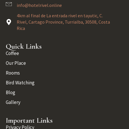
info@hotelrivel.online
4km al final de La entrada rivel en tayutic, C.
Rivel, Cartago Province, Turrialba, 30508, Costa
Rica
Quick Links
Coffee
Our Place
Rooms
Bird Watching
Blog
Gallery
Important Links
Privacy Policy