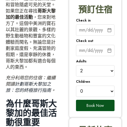
和冒險隨處可見的天堂。
預訂住宿
如果您正在尋找
哥斯大黎
加的最佳活動
，您來對地
Check in
方了。這個中美洲的寶石
以其壯麗的景觀、多樣的
野生動植物和豐富的文化
Check out
體驗而聞名。無論您是計
劃家庭度假、充滿冒險的
假期，還是寧靜的休養，
哥斯大黎加都有適合每個
Adults
人的東西。
充分利用您的住宿：繼續
Children
閱讀
計劃哥斯大黎加之
旅：您的終極旅行指南
。
為什麼哥斯大
Book Now
黎加的最佳活
動很重要