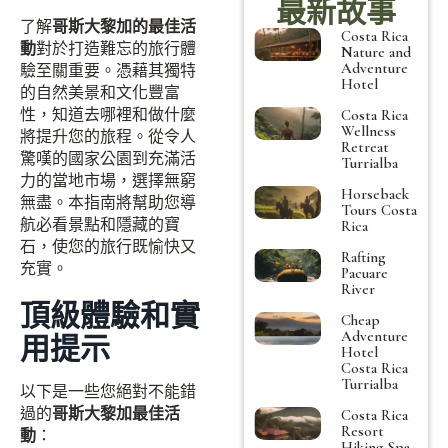
最新故事
了解
哥斯大黎加的最佳活
Costa Rica
動
對於打造難忘的旅行體
Nature and
Adventure
驗至關重要。憑藉其獨特
Hotel
的自然美景和文化豐富
性，知道去哪裡和做什麼
Costa Rica
Wellness
將提升您的旅程。從令人
Retreat
驚嘆的國家公園到充滿活
Turrialba
力的當地市場，選擇無窮
Horseback
無盡。本指南將幫助您導
Tours Costa
航必看景點和隱藏的寶
Rica
石，使您的旅行既愉快又
Rafting
充實。
Pacuare
River
頂級體驗和實
Cheap
Adventure
用提示
Hotel
Costa Rica
Turrialba
以下是一些您絕對不能錯
過的
哥斯大黎加最佳活
Costa Rica
Resort
動
：
Hiking Spa