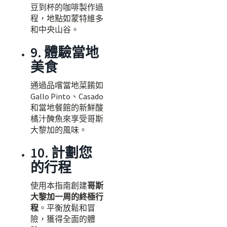
豆到杯的咖啡製作過
程，地點如蒙特維多
和中央山谷。
9. 體驗當地
美食
通過品嚐當地菜餚如
Gallo Pinto、Casado
和當地餐館的新鮮酸
橘汁醃魚來享受哥斯
大黎加的風味。
10. 計劃您
的行程
使用本指南創建
哥斯
大黎加一周的終極行
程
。平衡放鬆和冒
險，獲得全面的體