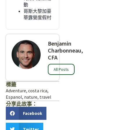
動
哥斯大黎加豪
華露營度假村
Benjamin
Charbonneau,
CFA
All Posts
標籤
Adventure
,
costa rica
,
Espanol
,
nature
,
travel
分享此故事：
Facebook
Twitter