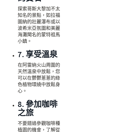
探索哥斯大黎加不太
知名的景點，如拉福
圖納的壯麗瀑布或以
波希米亞氛圍和美麗
海灘聞名的蒙特祖馬
小鎮。
7. 享受溫泉
在阿雷納火山周圍的
天然溫泉中放鬆，您
可以在鬱鬱蔥蔥的綠
色植物環繞中放鬆身
心。
8. 參加咖啡
之旅
不要錯過參觀咖啡種
植園的機會，了解從