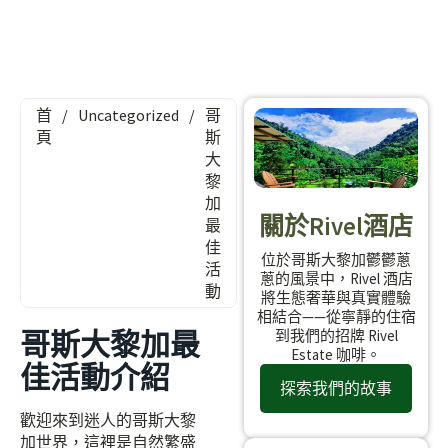
首
/
Uncategorized
/
哥
頁
斯
大
黎
加
關於Rivel酒店
最
佳
位於哥斯大黎加鬱鬱蔥
活
蔥的風景中，Rivel 酒店
動
將生態奢華與真實體驗
相結合——從寧靜的住宿
哥斯大黎加最
到我們的招牌 Rivel
Estate 咖啡。
佳活動介紹
探索我們的故事
歡迎來到迷人的哥斯大黎
加世界，這裡是自然繁盛